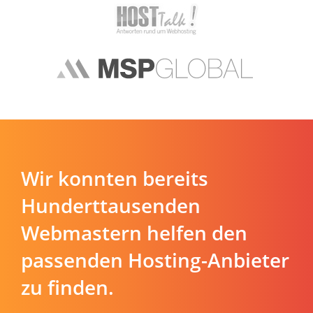
Wir konnten bereits
Hunderttausenden
Webmastern helfen den
passenden Hosting-Anbieter
zu finden.