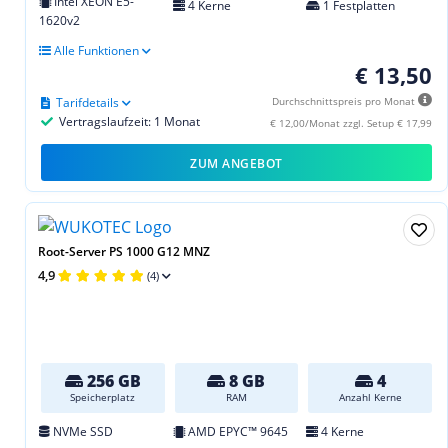
Intel XEON E5-
4 Kerne
1 Festplatten
1620v2
Alle Funktionen
€ 13,50
Tarifdetails
Durchschnittspreis pro Monat
Vertragslaufzeit: 1 Monat
€ 12,00/Monat zzgl. Setup € 17,99
ZUM ANGEBOT
Root-Server PS 1000 G12 MNZ
4,9
(4)
256 GB
8 GB
4
Speicherplatz
RAM
Anzahl Kerne
NVMe SSD
AMD EPYC™ 9645
4 Kerne