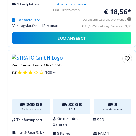
1 Festplatten
Alle Funktionen
€ 18,56*
Exkl. Lizenzkosten
Tarifdetails
Durchschnittspreis pro Monat
Vertragslaufzeit: 12 Monate
€ 16,90/Monat zzgl. Setup € 19,90
ZUM ANGEBOT
Root Server Linux C8-71 SSD
3,3
(198)
240 GB
32 GB
8
Speicherplatz
RAM
Anzahl Kerne
Geld-zurück-
Telefonsupport
SSD
Garantie
Intel® Xeon® D-
8 Kerne
RAID 1