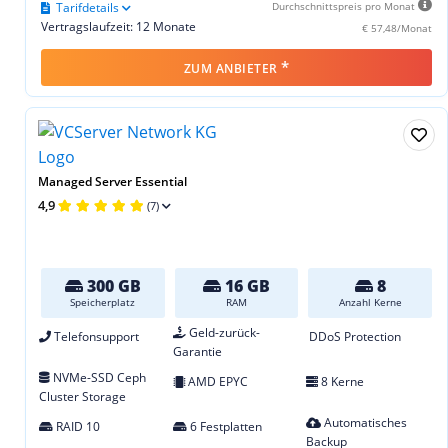
Tarifdetails
Durchschnittspreis pro Monat
Vertragslaufzeit: 12 Monate
€ 57,48/Monat
*
ZUM ANBIETER
Managed Server Essential
4,9
(7)
300 GB
16 GB
8
Speicherplatz
RAM
Anzahl Kerne
Geld-zurück-
Telefonsupport
DDoS Protection
Garantie
NVMe-SSD Ceph
AMD EPYC
8 Kerne
Cluster Storage
Automatisches
RAID 10
6 Festplatten
Backup