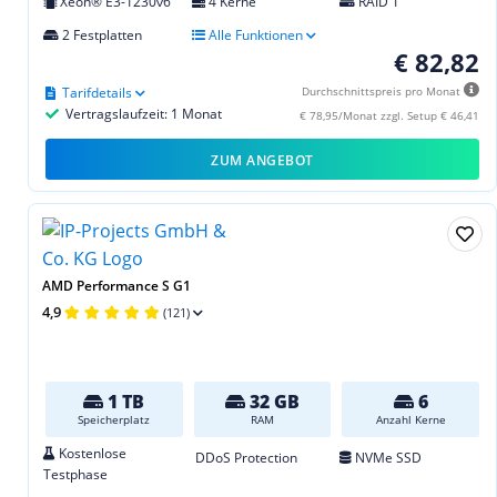
Xeon® E3-1230v6
4 Kerne
RAID 1
2 Festplatten
Alle Funktionen
€ 82,82
Tarifdetails
Durchschnittspreis pro Monat
Vertragslaufzeit: 1 Monat
€ 78,95/Monat zzgl. Setup € 46,41
ZUM ANGEBOT
AMD Performance S G1
4,9
(121)
1 TB
32 GB
6
Speicherplatz
RAM
Anzahl Kerne
Kostenlose
DDoS Protection
NVMe SSD
Testphase