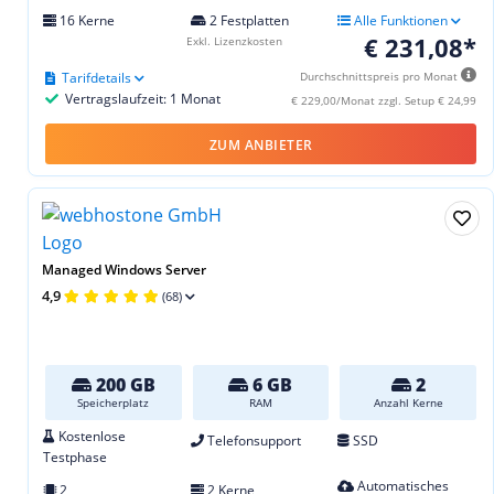
16 Kerne
2 Festplatten
Alle Funktionen
€ 231,08*
Exkl. Lizenzkosten
Tarifdetails
Durchschnittspreis pro Monat
Vertragslaufzeit: 1 Monat
€ 229,00/Monat zzgl. Setup € 24,99
ZUM ANBIETER
Managed Windows Server
4,9
(68)
200 GB
6 GB
2
Speicherplatz
RAM
Anzahl Kerne
Kostenlose
Telefonsupport
SSD
Testphase
Automatisches
2
2 Kerne