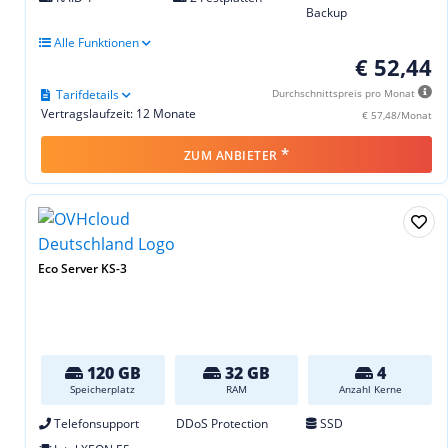
Backup
Alle Funktionen
€ 52,44
Tarifdetails
Durchschnittspreis pro Monat
Vertragslaufzeit: 12 Monate
€ 57,48/Monat
*
ZUM ANBIETER
Eco Server KS-3
120 GB
32 GB
4
Speicherplatz
RAM
Anzahl Kerne
Telefonsupport
DDoS Protection
SSD