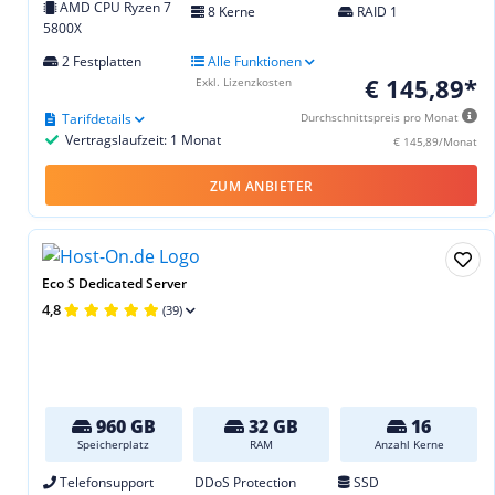
AMD CPU Ryzen 7
8 Kerne
RAID 1
5800X
2 Festplatten
Alle Funktionen
€ 145,89*
Exkl. Lizenzkosten
Tarifdetails
Durchschnittspreis pro Monat
Vertragslaufzeit: 1 Monat
€ 145,89/Monat
ZUM ANBIETER
Eco S Dedicated Server
4,8
(39)
960 GB
32 GB
16
Speicherplatz
RAM
Anzahl Kerne
Telefonsupport
DDoS Protection
SSD