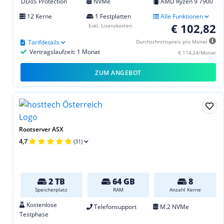
DDoS Protection
NVMe
AMD Ryzen 9 7900
12 Kerne
1 Festplatten
Alle Funktionen
€ 102,82
Exkl. Lizenzkosten
Tarifdetails
Durchschnittspreis pro Monat
Vertragslaufzeit: 1 Monat
€ 114,24/Monat
ZUM ANGEBOT
Rootserver ASX
4,7
(31)
2 TB
64 GB
8
Speicherplatz
RAM
Anzahl Kerne
Kostenlose
Telefonsupport
M.2 NVMe
Testphase