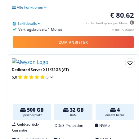
Alle Funktionen
€ 80,62
Tarifdetails
Durchschnittspreis pro Monat
Vertragslaufzeit: 1 Monat
€ 80,62/Monat
ZUM ANBIETER
Dedicated Server X11/32GB (AT)
5,0
(3)
500 GB
32 GB
4
Speicherplatz
RAM
Anzahl Kerne
Geld-zurück-
DDoS Protection
NVMe
Garantie