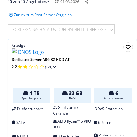
13
von 13 Angeboten.*
01.08.2026
Zurück zum Root-Server Vergleich
SORTIEREN NACH STATUS, DURCHSCHNITTLICHER PREIS
Anzeige
Dedicated Server AR6-32 HDD AT
2,2
(121)
1 TB
32 GB
6
Speicherplatz
RAM
Anzahl Kerne
Geld-zurück-
Telefonsupport
DDoS Protection
Garantie
AMD Ryzen™ 5 PRO
SATA
6 Kerne
3600
Automatisches
RAID 1
2 Festplatten