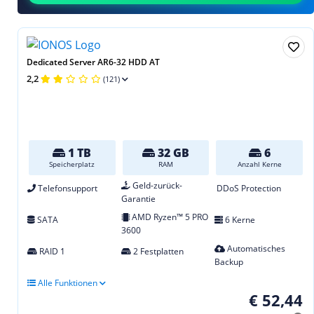
Dedicated Server AR6-32 HDD AT
2,2
(121)
1 TB
32 GB
6
Speicherplatz
RAM
Anzahl Kerne
Geld-zurück-
Telefonsupport
DDoS Protection
Garantie
AMD Ryzen™ 5 PRO
SATA
6 Kerne
3600
Automatisches
RAID 1
2 Festplatten
Backup
Alle Funktionen
€ 52,44