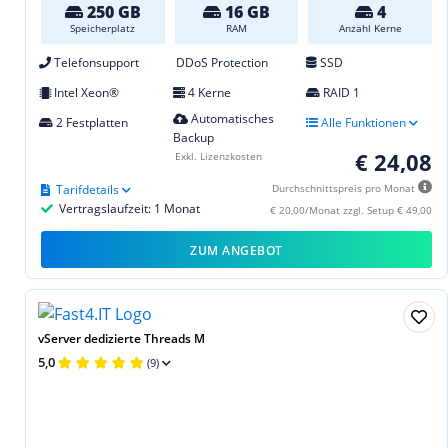
250 GB
16 GB
4
Speicherplatz
RAM
Anzahl Kerne
Telefonsupport
DDoS Protection
SSD
Intel Xeon®
4 Kerne
RAID 1
Automatisches
2 Festplatten
Alle Funktionen
Backup
€ 24,08
Exkl. Lizenzkosten
Tarifdetails
Durchschnittspreis pro Monat
Vertragslaufzeit: 1 Monat
€ 20,00/Monat zzgl. Setup € 49,00
ZUM ANGEBOT
vServer dedizierte Threads M
5,0
(9)