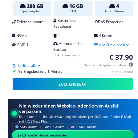
200 GB
16 GB
4
Speicherplatz
RAM
Anzahl Kerne
Kostenlose
Telefonsupport
DDoS Protection
Testphase
NVMe
1
4 Kerne
Automatisches
RAID 1
Alle Funktionen
Backup
€ 37,90
Exkl. Lizenzkosten
Tarifdetails
Durchschnittspreis pro Monat
Vertragslaufzeit: 1 Monat
€ 37,90/Monat
ZUM ANGEBOT
Nie wieder einen Website- oder Server-Ausfall
verpassen.
Rund-um-die-Uhr-Überwachung mit Alarm per SMS, Anruf oder E‑Mail
mit HOSTtest Plus.
SMS‑Alarm
Anruf‑Alarm
E‑Mail‑Alarm
Jetzt kostenlos überwachen