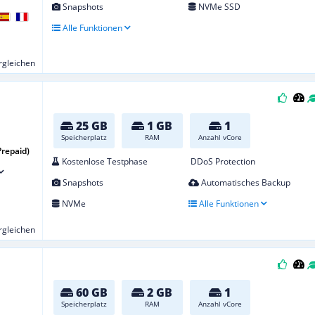
Snapshots
NVMe SSD
Alle Funktionen
ergleichen
25 GB
1 GB
1
Speicherplatz
RAM
Anzahl vCore
Prepaid)
Kostenlose Testphase
DDoS Protection
Snapshots
Automatisches Backup
NVMe
Alle Funktionen
ergleichen
60 GB
2 GB
1
Speicherplatz
RAM
Anzahl vCore