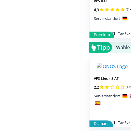
VPS RX2
4,9
(7)
Serverstandort
Tarif v
Premium
Tipp
Wähle 
VPS Linux S AT
2,2
(12
Serverstandort
Tarif v
Diamant