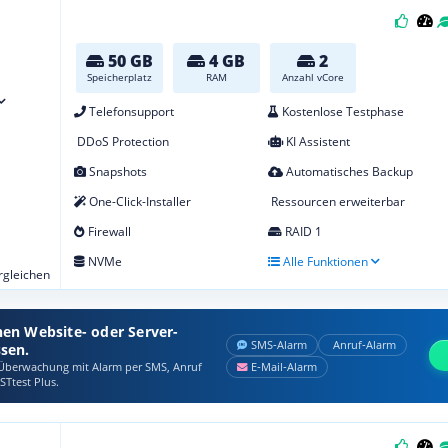
50 GB
4 GB
2
Speicherplatz
RAM
Anzahl vCore
Telefonsupport
Kostenlose Testphase
DDoS Protection
KI Assistent
Snapshots
Automatisches Backup
One-Click-Installer
Ressourcen erweiterbar
Firewall
RAID 1
NVMe
Alle Funktionen
ergleichen
nen Website- oder Server-
SMS‑Alarm
Anruf‑Alarm
ssen.
berwachung mit Alarm per SMS, Anruf
E‑Mail‑Alarm
STtest Plus.