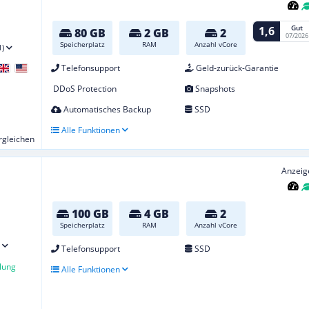
Gut
1,6
80 GB
2 GB
2
07/2026
Speicherplatz
RAM
Anzahl vCore
1)
Telefonsupport
Geld-zurück-Garantie
DDoS Protection
Snapshots
Automatisches Backup
SSD
Alle Funktionen
ergleichen
Anzeig
100 GB
4 GB
2
Speicherplatz
RAM
Anzahl vCore
Telefonsupport
SSD
lung
Alle Funktionen