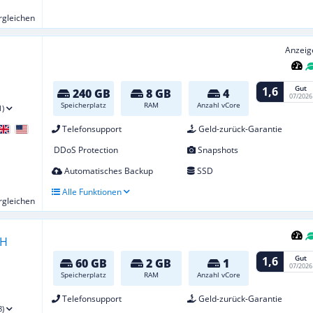
ergleichen
Anzeig
Gut
1,6
240 GB
8 GB
4
07/2026
Speicherplatz
RAM
Anzahl vCore
1)
Telefonsupport
Geld-zurück-Garantie
DDoS Protection
Snapshots
Automatisches Backup
SSD
Alle Funktionen
ergleichen
Gut
1,6
60 GB
2 GB
1
07/2026
Speicherplatz
RAM
Anzahl vCore
Telefonsupport
Geld-zurück-Garantie
8)