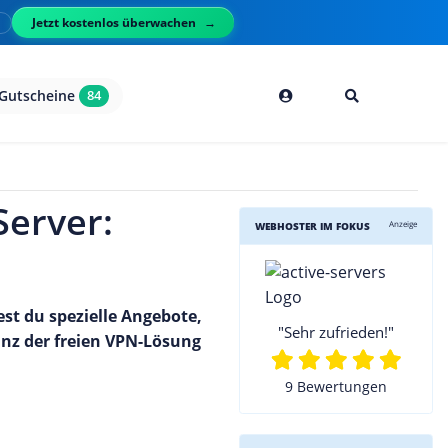
Jetzt kostenlos überwachen
l
Gutscheine
84
Server:
Anzeige
WEBHOSTER IM FOKUS
est du spezielle Angebote,
"Sehr zufrieden!"
anz der freien VPN-Lösung
9 Bewertungen