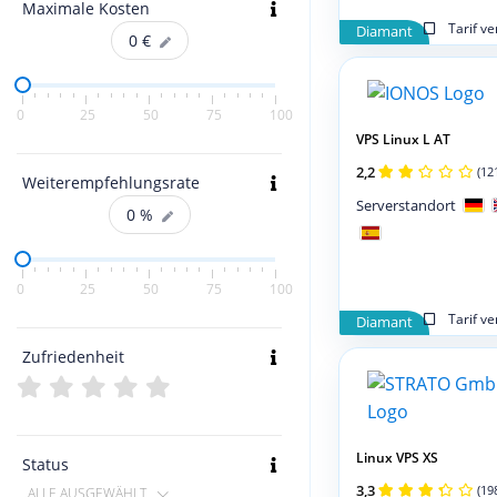
Maximale Kosten
Tarif v
Diamant
0
€
0
25
50
75
100
VPS Linux L AT
2,2
(12
Weiterempfehlungsrate
Serverstandort
0
%
0
25
50
75
100
Tarif v
Diamant
Zufriedenheit
Linux VPS XS
Status
3,3
(19
ALLE AUSGEWÄHLT