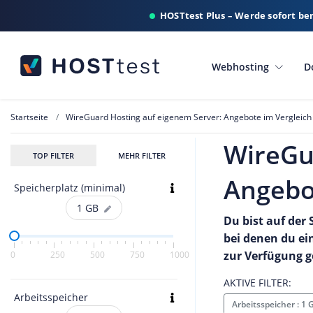
HOSTtest Plus – Werde sofort be
Webhosting
D
Startseite
WireGuard Hosting auf eigenem Server: Angebote im Vergleich
WireGu
TOP FILTER
MEHR FILTER
Angebo
Speicherplatz (minimal)
1
GB
Du bist auf der
bei denen du ei
zur Verfügung g
0
250
500
750
1000
AKTIVE FILTER:
Arbeitsspeicher
Arbeitsspeicher : 1