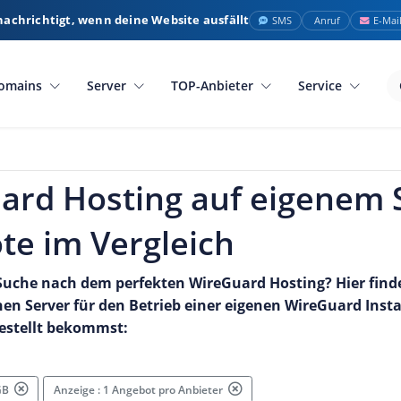
nachrichtigt, wenn deine Website ausfällt
SMS
Anruf
E-Mai
omains
Server
TOP-Anbieter
Service
ard Hosting auf eigenem 
te im Vergleich
 Suche nach dem perfekten
WireGuard
Hosting? Hier find
nen Server für den Betrieb einer eigenen
WireGuard
Inst
estellt bekommst:
 GB
Anzeige : 1 Angebot pro Anbieter