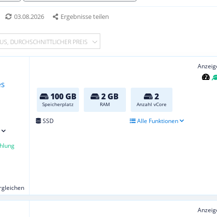
03.08.2026
Ergebnisse teilen
US, DURCHSCHNITTLICHER PREIS
Anzeig
100 GB
2 GB
2
Speicherplatz
RAM
Anzahl vCore
SSD
Alle Funktionen
hlung
ergleichen
Anzeig