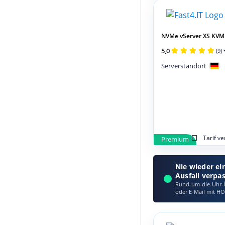
NVMe vServer XS KVM
5,0
(9)
Serverstandort
Tarif v
Premium
Nie wieder ei
Ausfall verpa
Rund-um-die-Uhr-Ü
oder E‑Mail mit HO