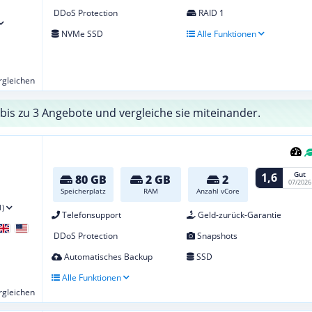
DDoS Protection
RAID 1
NVMe SSD
Alle Funktionen
ergleichen
bis zu 3 Angebote und vergleiche sie miteinander.
Gut
1,6
80 GB
2 GB
2
07/2026
Speicherplatz
RAM
Anzahl vCore
1)
Telefonsupport
Geld-zurück-Garantie
DDoS Protection
Snapshots
Automatisches Backup
SSD
Alle Funktionen
ergleichen