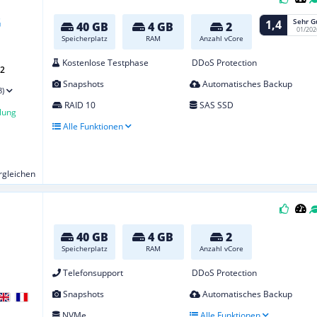
Sehr G
1,4
40 GB
4 GB
2
01/202
Speicherplatz
RAM
Anzahl vCore
Kostenlose Testphase
DDoS Protection
G2
Snapshots
Automatisches Backup
8)
RAID 10
SAS SSD
lung
Alle Funktionen
ergleichen
40 GB
4 GB
2
Speicherplatz
RAM
Anzahl vCore
Telefonsupport
DDoS Protection
Snapshots
Automatisches Backup
NVMe
Alle Funktionen