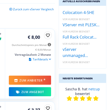
AKTUELLE AUSSCHREIBUNGEN
Zurück zum vServer Vergleich
Colocation 4-5HE
VOR KURZEM BEENDET
VServer mit PLESK...
VOR KURZEM BEENDET
e
€ 8,00
Full Rack Colocat...
VOR KURZEM BEENDET
Durchschnittspreis pro Monat
vServer
€ 8,00/Monat
Vertragslaufzeit: 2 Monate
unmanaged...
Tarifdetails
VOR KURZEM BEENDET
NEUESTE BEWERTUNGEN
*
ZUM ANBIETER
Sascha B. hat
netcup
ZUM ANGEBOT
bewertet
e
€ 3,27