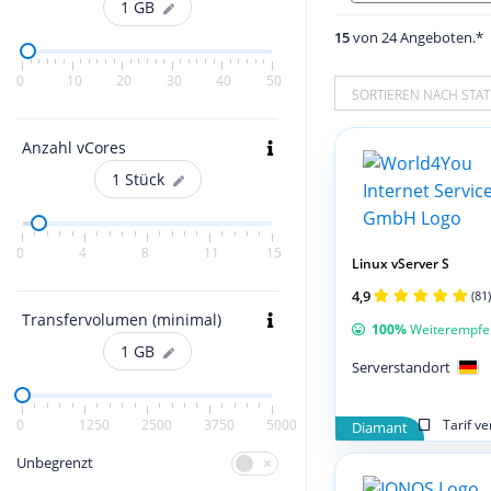
1
GB
15
von 24 Angeboten.*
0
10
20
30
40
50
SORTIEREN NACH STAT
Anzahl vCores
1
Stück
0
4
8
11
15
Linux vServer S
4,9
(81)
Transfervolumen (minimal)
100%
Weiterempfe
1
GB
Serverstandort
Tarif v
0
1250
2500
3750
5000
Diamant
Unbegrenzt