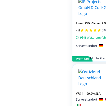
Linux SSD vServer S 
4,9
(12
99%
Weiterempfeh
Serverstandort
Tarif v
Premium
VPS-1 | 99,9% SLA
Serverstandort