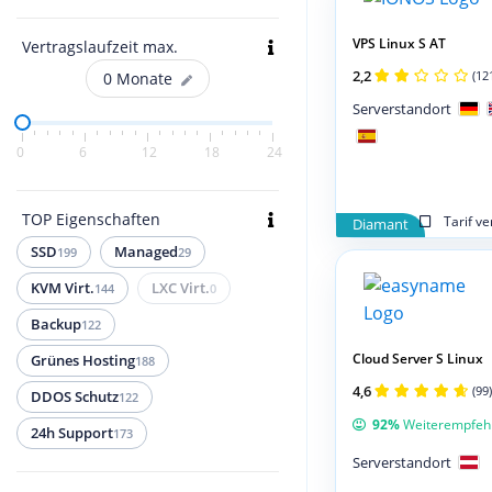
VPS Linux S AT
Vertragslaufzeit max.
2,2
(12
0
Monate
Serverstandort
0
6
12
18
24
TOP Eigenschaften
Tarif v
Diamant
SSD
Managed
199
29
KVM Virt.
LXC Virt.
144
0
Backup
122
Cloud Server S Linux
Grünes Hosting
188
4,6
(99)
DDOS Schutz
122
92%
Weiterempfeh
24h Support
173
Serverstandort