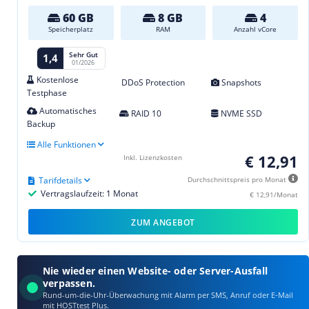
60 GB
8 GB
4
Speicherplatz
RAM
Anzahl vCore
Sehr Gut
1,4
01/2026
Kostenlose
DDoS Protection
Snapshots
Testphase
Automatisches
RAID 10
NVME SSD
Backup
Alle Funktionen
€ 12,91
Inkl. Lizenzkosten
Tarifdetails
Durchschnittspreis pro Monat
Vertragslaufzeit: 1 Monat
€ 12,91/Monat
ZUM ANGEBOT
Nie wieder einen Website- oder Server-Ausfall
verpassen.
Rund-um-die-Uhr-Überwachung mit Alarm per SMS, Anruf oder E‑Mail
mit HOSTtest Plus.