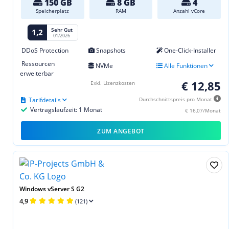
150 GB
8 GB
4
Speicherplatz
RAM
Anzahl vCore
Sehr Gut
1,2
01/2026
DDoS Protection
Snapshots
One-Click-Installer
Ressourcen
NVMe
Alle Funktionen
erweiterbar
€ 12,85
Exkl. Lizenzkosten
Tarifdetails
Durchschnittspreis pro Monat
Vertragslaufzeit: 1 Monat
€ 16,07/Monat
ZUM ANGEBOT
Windows vServer S G2
4,9
(121)