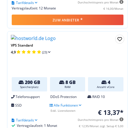
Tarifdetails
Durchschnittspreis pro Monat
Vertragslaufzeit: 12 Monate
€ 16,00/Monat
*
ZUM ANBIETER
VPS Standard
4,9
(23)
200 GB
8 GB
4
Speicherplatz
RAM
Anzahl vCore
Telefonsupport
DDoS Protection
RAID 10
SSD
Alle Funktionen
€ 13,37*
Exkl. Lizenzkosten
Tarifdetails
Durchschnittspreis pro Monat
Vertragslaufzeit: 1 Monat
€ 12,95/Monat zzgl. Setup € 5,00