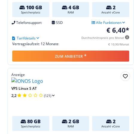
100 GB
4 GB
2
Speicherplatz
RAM
Anzahl vCore
Telefonsupport
SSD
Alle Funktionen
€ 6,40*
Tarifdetails
Durchschnittspreis pro Monat
Vertragslaufzeit: 12 Monate
€ 10,90/Monat
*
ZUM ANBIETER
Anzeige
VPS Linux S AT
2,2
(121)
80 GB
2 GB
2
Speicherplatz
RAM
Anzahl vCore