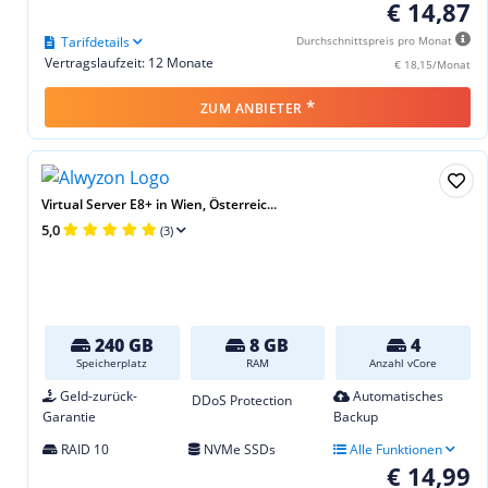
€ 14,87
Tarifdetails
Durchschnittspreis pro Monat
Vertragslaufzeit: 12 Monate
€ 18,15/Monat
*
ZUM ANBIETER
Virtual Server E8+ in Wien, Österreic...
5,0
(3)
240 GB
8 GB
4
Speicherplatz
RAM
Anzahl vCore
Geld-zurück-
Automatisches
DDoS Protection
Garantie
Backup
RAID 10
NVMe SSDs
Alle Funktionen
€ 14,99