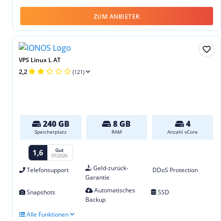
ZUM ANBIETER
VPS Linux L AT
2,2
(121)
240 GB
8 GB
4
Speicherplatz
RAM
Anzahl vCore
Gut
1,6
07/2026
Geld-zurück-
Telefonsupport
DDoS Protection
Garantie
Automatisches
Snapshots
SSD
Backup
Alle Funktionen