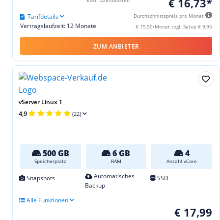
€ 16,73*
Tarifdetails
Durchschnittspreis pro Monat
Vertragslaufzeit: 12 Monate
€ 15,90/Monat zzgl. Setup € 9,95
ZUM ANBIETER
vServer Linux 1
4,9
(22)
500 GB
6 GB
4
Speicherplatz
RAM
Anzahl vCore
Automatisches
Snapshots
SSD
Backup
Alle Funktionen
€ 17,99