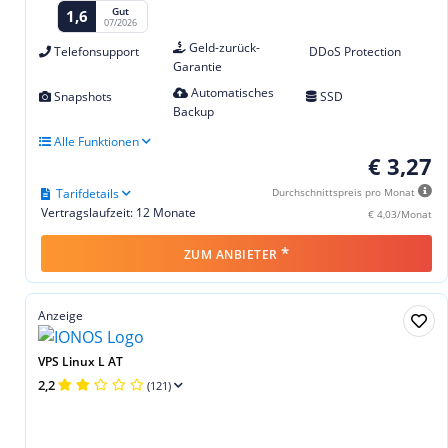
Gut
1,6
07/2026
Geld-zurück-
Telefonsupport
DDoS Protection
Garantie
Automatisches
Snapshots
SSD
Backup
Alle Funktionen
€ 3,27
Tarifdetails
Durchschnittspreis pro Monat
Vertragslaufzeit: 12 Monate
€ 4,03/Monat
*
ZUM ANBIETER
Anzeige
VPS Linux L AT
2,2
(121)