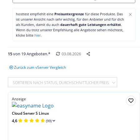
×
hosttest empfiehlt eine
Preisuntergrenze
für diese Produkte. Das
ist unserer Ansicht nach sehr wichtig, für den Anbieter und für dich
als Kunden, damit du auch
dauerhaft gute Leistungen erhältst
.
Wenn du trotz unserer Empfehlung alle Angebote sehen möchtest,
klicke bitte
hier
.
15
von 19 Angeboten.*
03.08.2026
Zurück zum vServer Vergleich
SORTIEREN NACH STATUS, DURCHSCHNITTLICHER PREIS
Anzeige
Cloud Server S Linux
4,6
(99)