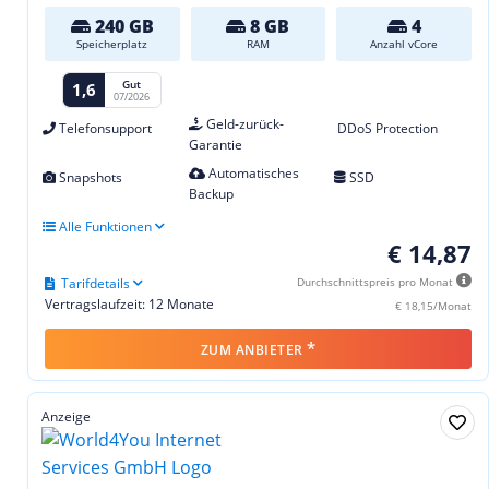
240 GB
8 GB
4
Speicherplatz
RAM
Anzahl vCore
Gut
1,6
07/2026
Geld-zurück-
Telefonsupport
DDoS Protection
Garantie
Automatisches
Snapshots
SSD
Backup
Alle Funktionen
€ 14,87
Tarifdetails
Durchschnittspreis pro Monat
Vertragslaufzeit: 12 Monate
€ 18,15/Monat
*
ZUM ANBIETER
Anzeige