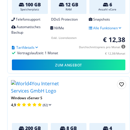
100 GB
12 GB
6
Speicherplatz
RAM
Anzahl vCore
Telefonsupport
DDoS Protection
Snapshots
Automatisches
NVMe
Alle Funktionen
Backup
€ 12,38
Exkl. Lizenzkosten
Tarifdetails
Durchschnittspreis pro Monat
Vertragslaufzeit: 1 Monat
€ 12,38/Monat
ZUM ANGEBOT
Windows vServer S
4,9
(82)
200 GB
8 GB
4