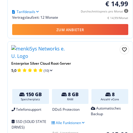
€ 14,99
Tarifdetails
Durchschnittspreis pro Monat
Vertragslaufzeit: 12 Monate
€ 14,99/Monat
ZUM ANBIETER
Enterprise Silver Cloud Root-Server
5,0
(10)
150 GB
8 GB
8
Speicherplatz
RAM
Anzahl vCore
Automatisches
Telefonsupport
DDoS Protection
Backup
SSD (SOLID STATE
Alle Funktionen
DRIVES)
Exkl. Lizenzkosten