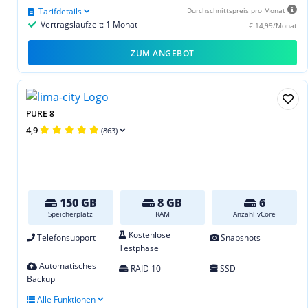
Tarifdetails
Durchschnittspreis pro Monat
Vertragslaufzeit: 1 Monat
€ 14,99/Monat
ZUM ANGEBOT
PURE 8
4,9
(863)
150 GB
8 GB
6
Speicherplatz
RAM
Anzahl vCore
Kostenlose
Telefonsupport
Snapshots
Testphase
Automatisches
RAID 10
SSD
Backup
Alle Funktionen