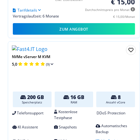
€ 15,00
Tarifdetails
Durchschnittspreis pro Monat
Vertragslaufzeit: 6 Monate
€ 15,00/Monat
ZUM ANGEBOT
NVMe vServer M KVM
5,0
(9)
200 GB
16 GB
8
Speicherplatz
RAM
Anzahl vCore
Kostenlose
Telefonsupport
DDoS Protection
Testphase
Automatisches
KI Assistent
Snapshots
Backup