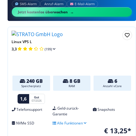
SMS‑Alarm
Anruf‑Alarm
E‑Mail‑Alarm
Jetzt kostenlos überwachen
Linux VPS L
3,3
(199)
240 GB
8 GB
6
Speicherplatz
RAM
Anzahl vCore
Gut
1,6
07/2026
Geld-zurück-
Telefonsupport
Snapshots
Garantie
NVMe SSD
Alle Funktionen
€ 13,25*