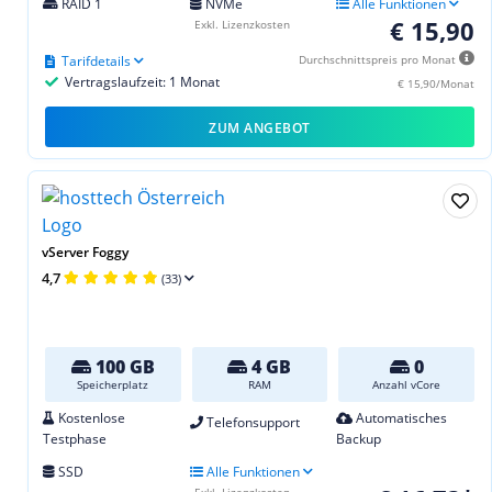
RAID 1
NVMe
Alle Funktionen
€ 15,90
Exkl. Lizenzkosten
Tarifdetails
Durchschnittspreis pro Monat
Vertragslaufzeit: 1 Monat
€ 15,90/Monat
ZUM ANGEBOT
vServer Foggy
4,7
(33)
100 GB
4 GB
0
Speicherplatz
RAM
Anzahl vCore
Kostenlose
Automatisches
Telefonsupport
Testphase
Backup
SSD
Alle Funktionen
Exkl. Lizenzkosten