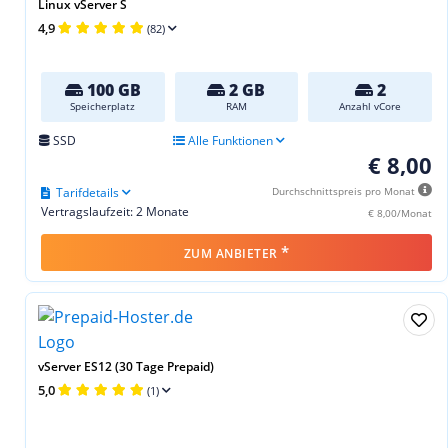
Linux vServer S
4,9
(82)
100 GB
2 GB
2
Speicherplatz
RAM
Anzahl vCore
SSD
Alle Funktionen
€ 8,00
Tarifdetails
Durchschnittspreis pro Monat
Vertragslaufzeit: 2 Monate
€ 8,00/Monat
*
ZUM ANBIETER
vServer ES12 (30 Tage Prepaid)
5,0
(1)