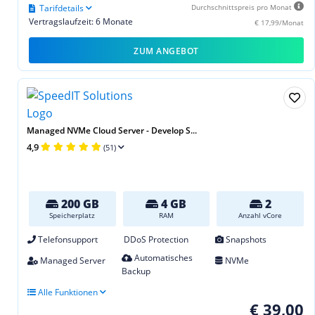
Tarifdetails
Durchschnittspreis pro Monat
Vertragslaufzeit: 6 Monate
€ 17,99/Monat
ZUM ANGEBOT
Managed NVMe Cloud Server - Develop S...
4,9
(51)
200 GB
4 GB
2
Speicherplatz
RAM
Anzahl vCore
Telefonsupport
DDoS Protection
Snapshots
Automatisches
Managed Server
NVMe
Backup
Alle Funktionen
€ 39,00