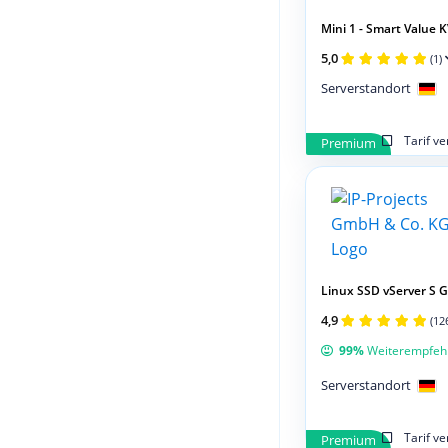
Mini 1 - Smart Value K
5,0
(1)
Serverstandort
Tarif v
Premium
Linux SSD vServer S 
4,9
(12
99%
Weiterempfeh
Serverstandort
Tarif v
Premium