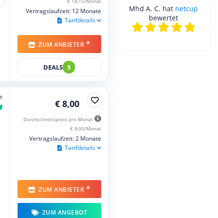
€ 18,15/Monat
Mhd A. C. hat
netcup
Vertragslaufzeit: 12 Monate
bewertet
Tarifdetails
*
ZUM ANBIETER
DEALS
5
e
€ 8,00
Durchschnittspreis pro Monat
€ 8,00/Monat
Vertragslaufzeit: 2 Monate
Tarifdetails
*
ZUM ANBIETER
ZUM ANGEBOT