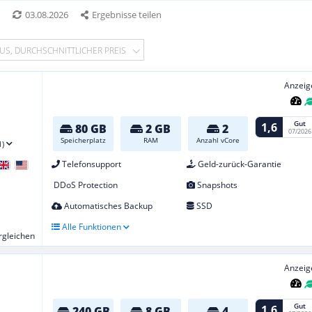
*
03.08.2026
Ergebnisse teilen
US, DURCHSCHNITTLICHER PREIS
Anzeig
Gut
1,6
80 GB
2 GB
2
07/2026
Speicherplatz
RAM
Anzahl vCore
1)
Telefonsupport
Geld-zurück-Garantie
DDoS Protection
Snapshots
Automatisches Backup
SSD
Alle Funktionen
ergleichen
Anzeig
Gut
1,6
240 GB
8 GB
4