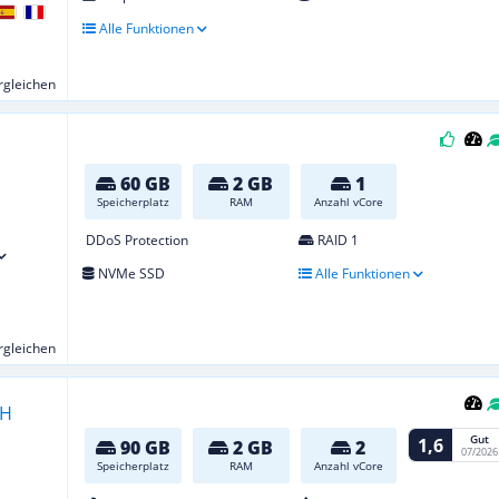
Alle Funktionen
ergleichen
60 GB
2 GB
1
Speicherplatz
RAM
Anzahl vCore
DDoS Protection
RAID 1
NVMe SSD
Alle Funktionen
ergleichen
Gut
1,6
90 GB
2 GB
2
07/2026
Speicherplatz
RAM
Anzahl vCore