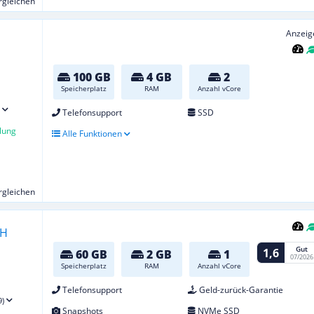
ergleichen
Anzeig
100 GB
4 GB
2
Speicherplatz
RAM
Anzahl vCore
Telefonsupport
SSD
lung
Alle Funktionen
ergleichen
Gut
1,6
60 GB
2 GB
1
07/2026
Speicherplatz
RAM
Anzahl vCore
Telefonsupport
Geld-zurück-Garantie
9)
Snapshots
NVMe SSD