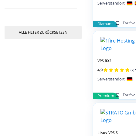
Serverstandort
Tarif v
Diamant
ALLE FILTER ZURÜCKSETZEN
VPS RX2
4,9
(7)
Serverstandort
Tarif v
Premium
Linux VPS S