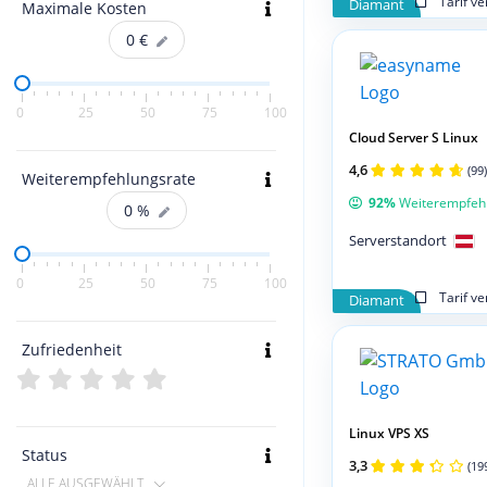
Tarif v
Diamant
Maximale Kosten
0
€
0
25
50
75
100
Cloud Server S Linux
4,6
(99)
Weiterempfehlungsrate
92%
Weiterempfeh
0
%
Serverstandort
0
25
50
75
100
Tarif v
Diamant
Zufriedenheit
Linux VPS XS
Status
3,3
(19
ALLE AUSGEWÄHLT