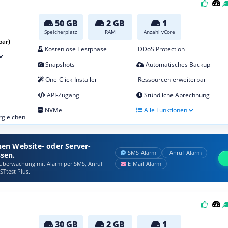
50 GB
2 GB
1
Speicherplatz
RAM
Anzahl vCore
bar)
Kostenlose Testphase
DDoS Protection
Snapshots
Automatisches Backup
One-Click-Installer
Ressourcen erweiterbar
API-Zugang
Stündliche Abrechnung
NVMe
Alle Funktionen
ergleichen
nen Website- oder Server-
SMS‑Alarm
Anruf‑Alarm
ssen.
berwachung mit Alarm per SMS, Anruf
E‑Mail‑Alarm
STtest Plus.
30 GB
2 GB
1