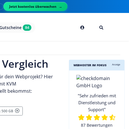
Jetzt kostenlos überwachen
l
Gutscheine
84
 Vergleich
Anzeige
WEBHOSTER IM FOKUS
ür dein Webprojekt? Hier
 mit KVM
tellt bekommst:
"Sehr zufrieden mit
Dienstleistung und
Support"
 : 500 GB
87 Bewertungen