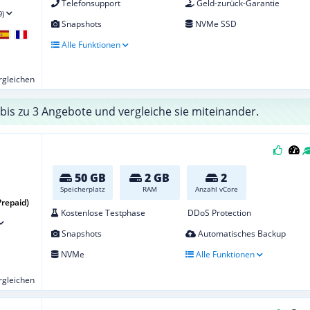
Telefonsupport
Geld-zurück-Garantie
9)
Snapshots
NVMe SSD
Alle Funktionen
ergleichen
bis zu 3 Angebote und vergleiche sie miteinander.
50 GB
2 GB
2
Speicherplatz
RAM
Anzahl vCore
Prepaid)
Kostenlose Testphase
DDoS Protection
Snapshots
Automatisches Backup
NVMe
Alle Funktionen
ergleichen