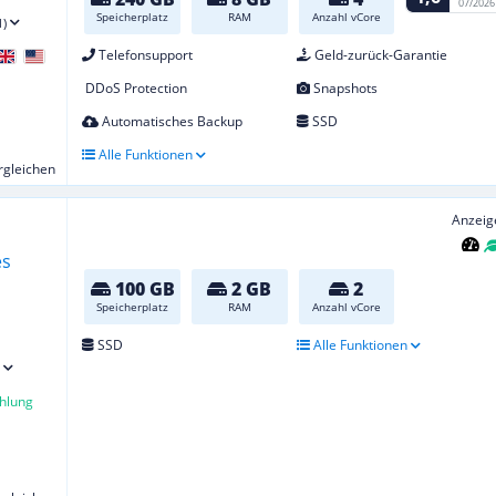
07/2026
Speicherplatz
RAM
Anzahl vCore
1)
Telefonsupport
Geld-zurück-Garantie
DDoS Protection
Snapshots
Automatisches Backup
SSD
Alle Funktionen
ergleichen
Anzeig
100 GB
2 GB
2
Speicherplatz
RAM
Anzahl vCore
SSD
Alle Funktionen
hlung