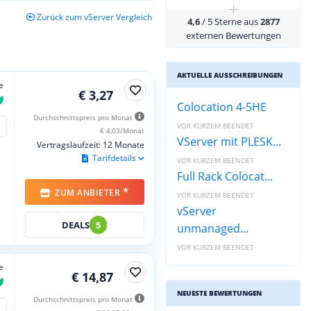
+
Zurück zum vServer Vergleich
4,6
/ 5 Sterne aus
2877
externen Bewertungen
AKTUELLE AUSSCHREIBUNGEN
e
€ 3,27
Colocation 4-5HE
Durchschnittspreis pro Monat
VOR KURZEM BEENDET
€ 4,03/Monat
VServer mit PLESK...
Vertragslaufzeit: 12 Monate
Tarifdetails
VOR KURZEM BEENDET
Full Rack Colocat...
*
ZUM ANBIETER
VOR KURZEM BEENDET
vServer
DEALS
5
unmanaged...
VOR KURZEM BEENDET
e
€ 14,87
NEUESTE BEWERTUNGEN
Durchschnittspreis pro Monat