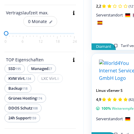
2,2
(12
Vertragslaufzeit max.
Serverstandort
0
Monate
0
6
12
18
24
Tarif v
Diamant
TOP Eigenschaften
SSD
Managed
195
27
KVM Virt.
LXC Virt.
134
0
Backup
118
Linux vServer S
Grünes Hosting
174
4,9
(82)
DDOS Schutz
108
100%
Weiterempfe
24h Support
159
Serverstandort