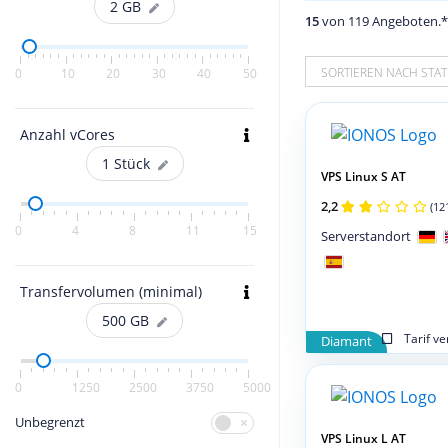
2
GB
15
von 119 Angeboten.
SORTIEREN NACH STAT
0
10
20
30
40
50
Anzahl vCores
1
Stück
VPS Linux S AT
2,2
(12
0
4
8
11
15
Serverstandort
Transfervolumen (minimal)
500
GB
Tarif v
Diamant
0
1250
2500
3750
5000
Unbegrenzt
VPS Linux L AT