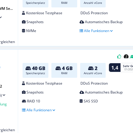
Speicherplatz
RAM
Anzahl vCore
VM Se...
Kostenlose Testphase
DDoS Protection
Snapshots
Automatisches Backup
NVMe
Alle Funktionen
ergleichen
Sehr G
1,4
40 GB
4 GB
2
01/202
Speicherplatz
RAM
Anzahl vCore
Kostenlose Testphase
DDoS Protection
G2
Snapshots
Automatisches Backup
6)
RAID 10
SAS SSD
lung
Alle Funktionen
ergleichen