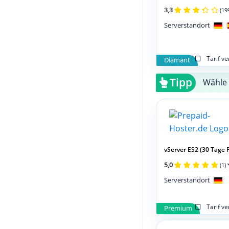
3,3
(19
Serverstandort
Tarif v
Diamant
Tipp
Wähle 
vServer ES2 (30 Tage 
5,0
(1)
Serverstandort
Tarif v
Premium