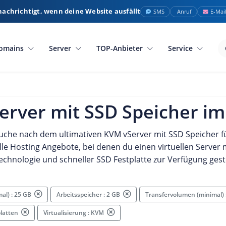
nachrichtigt, wenn deine Website ausfällt
SMS
Anruf
E-Mai
omains
Server
TOP-Anbieter
Service
rver mit SSD Speicher im
Suche nach dem ultimativen KVM vServer mit SSD Speicher f
elle Hosting Angebote, bei denen du einen virtuellen Server
technologie und schneller SSD Festplatte zur Verfügung ges
mal) : 25 GB
Arbeitsspeicher : 2 GB
Transfervolumen (minimal)
platten
Virtualisierung : KVM