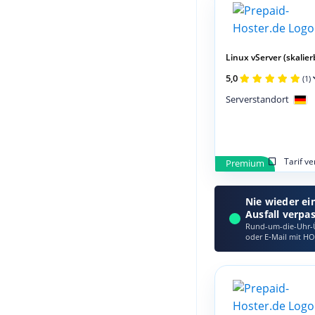
Linux vServer (skalier
5,0
(1)
Serverstandort
Tarif v
Premium
Nie wieder ei
Ausfall verpa
Rund-um-die-Uhr-Ü
oder E‑Mail mit HO