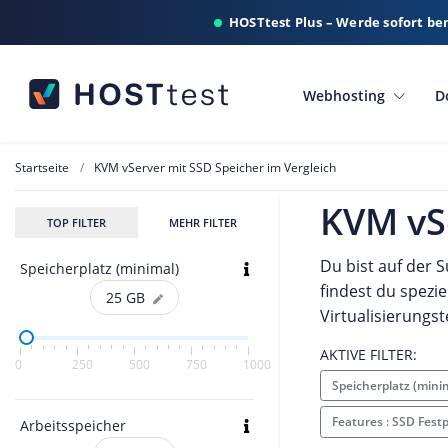
HOSTtest Plus – Werde sofort be
Webhosting
D
Startseite
KVM vServer mit SSD Speicher im Vergleich
KVM vSe
TOP FILTER
MEHR FILTER
Du bist auf der 
Speicherplatz (minimal)
findest du spezi
25
GB
Virtualisierungs
AKTIVE FILTER:
0
250
500
750
1000
Speicherplatz (mini
Features : SSD Fest
Arbeitsspeicher