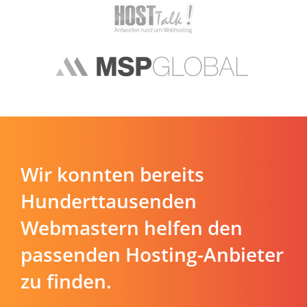
Wir konnten bereits
Hunderttausenden
Webmastern helfen den
passenden Hosting-Anbieter
zu finden.