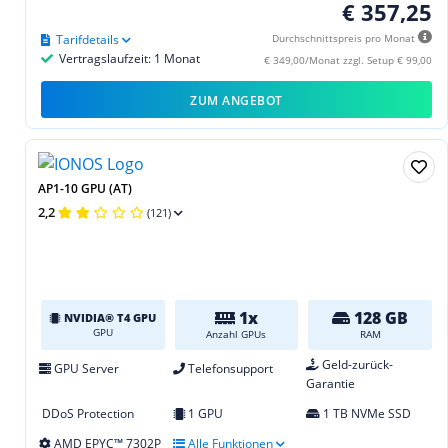
€ 357,25
Tarifdetails
Durchschnittspreis pro Monat
Vertragslaufzeit: 1 Monat
€ 349,00/Monat zzgl. Setup € 99,00
ZUM ANGEBOT
AP1-10 GPU (AT)
2,2
(121)
1x
128 GB
NVIDIA® T4 GPU
GPU
Anzahl GPUs
RAM
Geld-zurück-
GPU Server
Telefonsupport
Garantie
DDoS Protection
1 GPU
1 TB NVMe SSD
AMD EPYC™ 7302P
Alle Funktionen