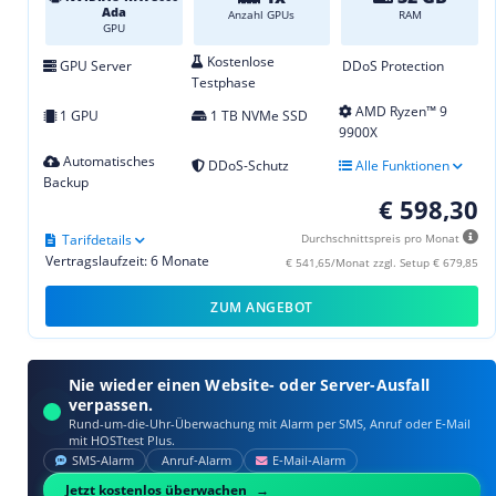
Ada
Anzahl GPUs
RAM
GPU
Kostenlose
GPU Server
DDoS Protection
Testphase
AMD Ryzen™ 9
1 GPU
1 TB NVMe SSD
9900X
Automatisches
DDoS-Schutz
Alle Funktionen
Backup
€ 598,30
Tarifdetails
Durchschnittspreis pro Monat
Vertragslaufzeit: 6 Monate
€ 541,65/Monat zzgl. Setup € 679,85
ZUM ANGEBOT
Nie wieder einen Website- oder Server-Ausfall
verpassen.
Rund-um-die-Uhr-Überwachung mit Alarm per SMS, Anruf oder E‑Mail
mit HOSTtest Plus.
SMS‑Alarm
Anruf‑Alarm
E‑Mail‑Alarm
Jetzt kostenlos überwachen