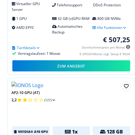
Virtueller GPU
Telefonsupport
DDoS Protection
Server
1 GPU
32 GB (v)GPU-RAM
800 GB NVMe
Automatisches
AMD EPYC
Alle Funktionen
Backup
€ 507,25
Tarifdetails
Durchschnittspreis pro Monat
Vertragslaufzeit: 1 Monat
€ 499,00/Monat zzgl. Setup € 99,00
ZUM ANGEBOT
AP2-10 GPU (AT)
2,2
(121)
1x
128 GB
NVIDIA® A10 GPU