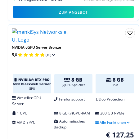
ZUM ANGEBOT
NVIDIA vGPU Server Bronze
5,0
(10)
8 GB
8 GB
NVIDIA® RTX PRO
6000 Blackwell Server
(v)GPU-Speicher
RAM
GPU
Virtueller GPU
Telefonsupport
DDoS Protection
Server
1 GPU
8 GB (v)GPU-RAM
200 GB NVMe
Automatisches
AMD EPYC
Alle Funktionen
Backup
€ 127,25