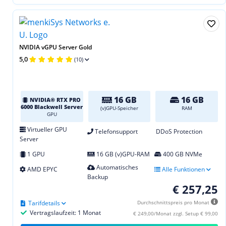
NVIDIA vGPU Server Gold
5,0
(10)
16 GB
16 GB
NVIDIA® RTX PRO
6000 Blackwell Server
(v)GPU-Speicher
RAM
GPU
Virtueller GPU
Telefonsupport
DDoS Protection
Server
1 GPU
16 GB (v)GPU-RAM
400 GB NVMe
Automatisches
AMD EPYC
Alle Funktionen
Backup
€ 257,25
Tarifdetails
Durchschnittspreis pro Monat
Vertragslaufzeit: 1 Monat
€ 249,00/Monat zzgl. Setup € 99,00