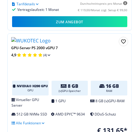
Tarifdetails
Durchschnittspreis pro Monat
Vertragslaufzeit: 1 Monat
€ 119,00/Monat zzgl. Setup € 99,00
ZUM ANGEBOT
GPU-Server PS 2000 vGPU 7
4,9
(4)
8 GB
16 GB
NVIDIA® H200 GPU
GPU
(v)GPU-Speicher
RAM
Virtueller GPU
1 GPU
8 GB (v)GPU-RAM
Server
512 GB NVMe SSD
AMD EPYC™ 9634
DDoS-Schutz
Alle Funktionen
€ 131,65*