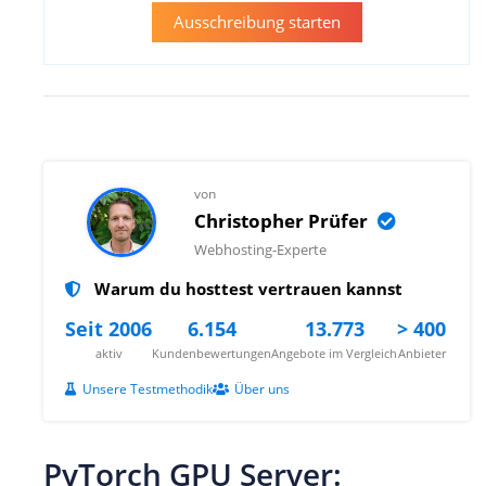
Ausschreibung starten
von
Christopher Prüfer
Webhosting-Experte
Warum du hosttest vertrauen kannst
Seit 2006
6.154
13.773
> 400
aktiv
Kundenbewertungen
Angebote im Vergleich
Anbieter
Unsere Testmethodik
Über uns
PyTorch GPU Server: