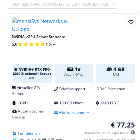
SORTIEREN NACH STATUS, DURCHSCHNITTLICHER PREIS
NVIDIA vGPU Server Standard
5,0
(10)
1x
4 GB
NVIDIA® RTX PRO
6000 Blackwell Server
Anzahl GPUs
RAM
GPU
Virtueller GPU
Telefonsupport
DDoS Protection
Server
1 GPU
100 GB NVMe
AMD EPYC
Automatisches
Alle Funktionen
Backup
€ 77,25
Tarifdetails
Durchschnittspreis pro Monat
Vertragslaufzeit: 1 Monat
€ 69,00/Monat zzgl. Setup € 99,00