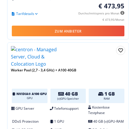
€ 473,95
Tarifdetails
Durchschnittspreis pro Monat
€ 473,95/Monat
ZUM ANBIETER
Worker Pool (2,7 - 3,4 GHz) + A100 40GB
40 GB
1 GB
NVIDIA® A100 GPU
GPU
(v)GPU-Speicher
RAM
Kostenlose
GPU Server
Telefonsupport
Testphase
DDoS Protection
1 GPU
40 GB (v)GPU-RAM