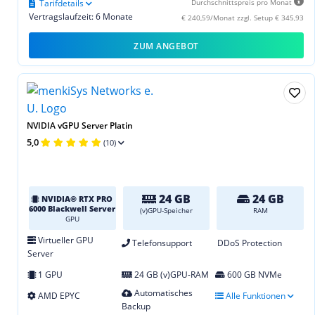
Tarifdetails
Durchschnittspreis pro Monat
Vertragslaufzeit: 6 Monate
€ 240,59/Monat zzgl. Setup € 345,93
ZUM ANGEBOT
NVIDIA vGPU Server Platin
5,0
(10)
24 GB
24 GB
NVIDIA® RTX PRO
6000 Blackwell Server
(v)GPU-Speicher
RAM
GPU
Virtueller GPU
Telefonsupport
DDoS Protection
Server
1 GPU
24 GB (v)GPU-RAM
600 GB NVMe
Automatisches
AMD EPYC
Alle Funktionen
Backup