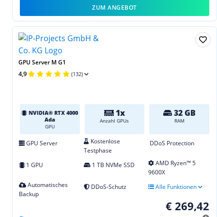
ZUM ANGEBOT
GPU Server M G1
4,9
(132)
1x
32 GB
NVIDIA® RTX 4000
Ada
Anzahl GPUs
RAM
GPU
Kostenlose
GPU Server
DDoS Protection
Testphase
AMD Ryzen™ 5
1 GPU
1 TB NVMe SSD
9600X
Automatisches
DDoS-Schutz
Alle Funktionen
Backup
€ 269,42