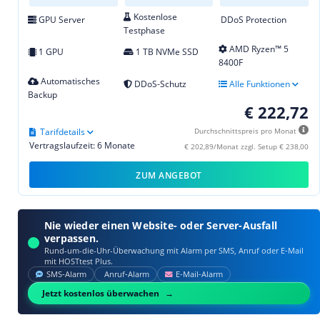
Kostenlose
GPU Server
DDoS Protection
Testphase
AMD Ryzen™ 5
1 GPU
1 TB NVMe SSD
8400F
Automatisches
DDoS-Schutz
Alle Funktionen
Backup
€ 222,72
Tarifdetails
Durchschnittspreis pro Monat
Vertragslaufzeit: 6 Monate
€ 202,89/Monat zzgl. Setup € 238,00
ZUM ANGEBOT
Nie wieder einen Website- oder Server-Ausfall
verpassen.
Rund-um-die-Uhr-Überwachung mit Alarm per SMS, Anruf oder E‑Mail
mit HOSTtest Plus.
SMS‑Alarm
Anruf‑Alarm
E‑Mail‑Alarm
Jetzt kostenlos überwachen