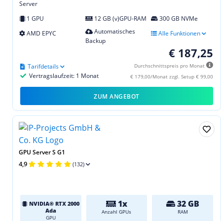
Server
1 GPU
12 GB (v)GPU-RAM
300 GB NVMe
Automatisches
AMD EPYC
Alle Funktionen
Backup
€ 187,25
Tarifdetails
Durchschnittspreis pro Monat
Vertragslaufzeit: 1 Monat
€ 179,00/Monat zzgl. Setup € 99,00
ZUM ANGEBOT
GPU Server S G1
4,9
(132)
1x
32 GB
NVIDIA® RTX 2000
Ada
Anzahl GPUs
RAM
GPU