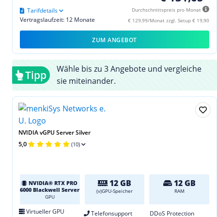
Tarifdetails
Durchschnittspreis pro Monat
Vertragslaufzeit: 12 Monate
€ 129,99/Monat zzgl. Setup € 19,90
ZUM ANGEBOT
Wähle bis zu 3 Angebote und vergleiche
Tipp
sie miteinander.
NVIDIA vGPU Server Silver
5,0
(10)
12 GB
12 GB
NVIDIA® RTX PRO
6000 Blackwell Server
(v)GPU-Speicher
RAM
GPU
Virtueller GPU
Telefonsupport
DDoS Protection