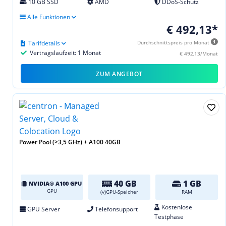
10 GB SSD
AMD
DDoS-Schutz
Alle Funktionen
€ 492,13*
Tarifdetails
Durchschnittspreis pro Monat
Vertragslaufzeit: 1 Monat
€ 492,13/Monat
ZUM ANGEBOT
Power Pool (>3,5 GHz) + A100 40GB
40 GB
1 GB
NVIDIA® A100 GPU
GPU
(v)GPU-Speicher
RAM
Kostenlose
GPU Server
Telefonsupport
Testphase