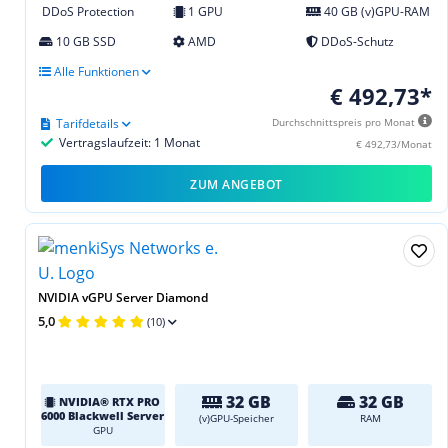
DDoS Protection
1 GPU
40 GB (v)GPU-RAM
10 GB SSD
AMD
DDoS-Schutz
Alle Funktionen
€ 492,73*
Tarifdetails
Durchschnittspreis pro Monat
Vertragslaufzeit: 1 Monat
€ 492,73/Monat
ZUM ANGEBOT
NVIDIA vGPU Server Diamond
5,0
(10)
32 GB
32 GB
NVIDIA® RTX PRO
6000 Blackwell Server
(v)GPU-Speicher
RAM
GPU