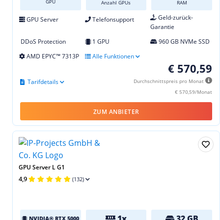
GPU
Anzahl GPUs
RAM
Geld-zurück-
GPU Server
Telefonsupport
Garantie
DDoS Protection
1 GPU
960 GB NVMe SSD
AMD EPYC™ 7313P
Alle Funktionen
€ 570,59
Tarifdetails
Durchschnittspreis pro Monat
€ 570,59/Monat
ZUM ANBIETER
GPU Server L G1
4,9
(132)
1x
32 GB
NVIDIA® RTX 5000