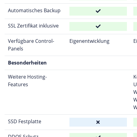
Automatisches Backup
SSL Zertifikat inklusive
Verfügbare Control-
Eigenentwicklung
E
Panels
Besonderheiten
Weitere Hosting-
K
Features
U
W
W
W
SSD Festplatte
DDOS Schutz