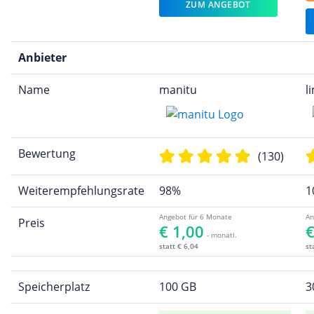
ZUM ANGEBOT
Anbieter
Name
manitu
l
Bewertung
(130)
Weiterempfehlungsrate
98%
1
Angebot für 6 Monate
An
Preis
€ 1,00
€
- monatl.
statt € 6,04
st
Speicherplatz
100 GB
3