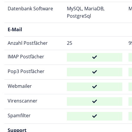
Datenbank Software
MySQL, MariaDB,
M
PostgreSql
E-Mail
Anzahl Postfächer
25
9
IMAP Postfächer
Pop3 Postfächer
Webmailer
Virenscanner
Spamfilter
Support