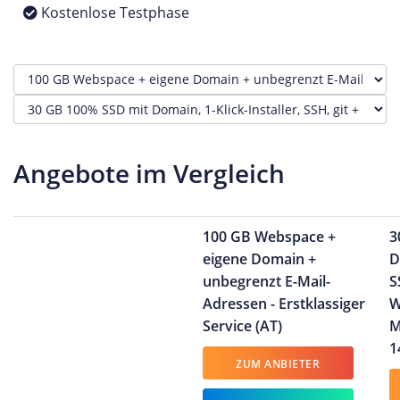
Kostenlose Testphase
Angebote im Vergleich
100 GB Webspace +
3
eigene Domain +
D
unbegrenzt E-Mail-
S
Adressen - Erstklassiger
W
Service (AT)
M
1
ZUM ANBIETER