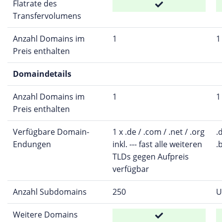
Flatrate des
Transfervolumens
Anzahl Domains im
1
1
Preis enthalten
Domaindetails
Anzahl Domains im
1
1
Preis enthalten
Verfügbare Domain-
1 x .de / .com / .net / .org
.
Endungen
inkl. --- fast alle weiteren
.b
TLDs gegen Aufpreis
verfügbar
Anzahl Subdomains
250
U
Weitere Domains