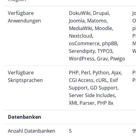
Verfügbare
DokuWiki, Drupal,
J
Anwendungen
Joomla, Matomo,
O
MediaWiki, Moodle,
p
Nextcloud,
P
osCommerce, phpBB,
M
Serendipity, TYPO3,
W
WordPress, Grav, Piwigo
Verfügbare
PHP, Perl, Python, Ajax,
P
Skriptsprachen
CGI Access, cURL, Exif
P
Support, GD Support,
Server Side Includes,
XML Parser, PHP 8x
Datenbanken
Anzahl Datenbanken
5
9