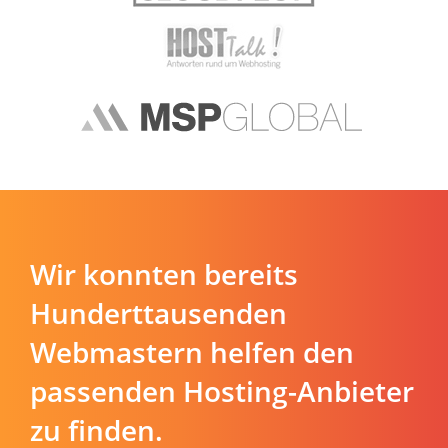
Wir konnten bereits
Hunderttausenden
Webmastern helfen den
passenden Hosting-Anbieter
zu finden.