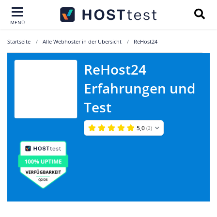
MENÜ
Startseite
Alle Webhoster in der Übersicht
ReHost24
ReHost24
Erfahrungen und
ReHost24
Test
5,0
(3)