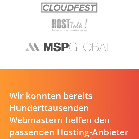
Wir konnten bereits
Hunderttausenden
Webmastern helfen den
passenden Hosting-Anbieter