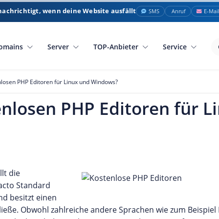
nachrichtigt, wenn deine Website ausfällt
SMS
Anruf
E-Mai
omains
Server
TOP-Anbieter
Service
nlosen PHP Editoren für Linux und Windows?
enlosen PHP Editoren für L
lt die
facto Standard
d besitzt einen
ließe. Obwohl zahlreiche andere Sprachen wie zum Beispiel P