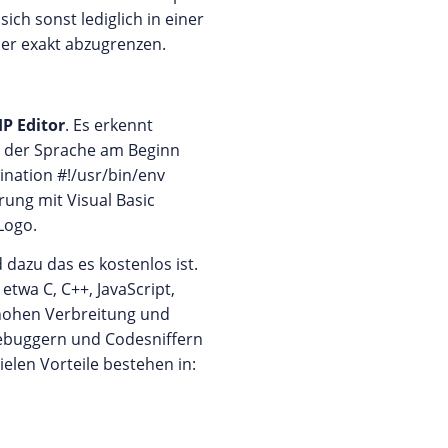
 sich sonst lediglich in einer
mer exakt abzugrenzen.
HP Editor
. Es erkennt
n der Sprache am Beginn
nation #!/usr/bin/env
rung mit Visual Basic
Logo.
dazu das es kostenlos ist.
twa C, C++, JavaScript,
 hohen Verbreitung und
Debuggern und Codesniffern
len Vorteile bestehen in: