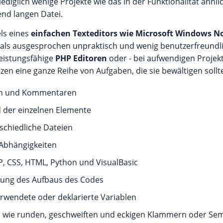
lediglich wenige Projekte wie das in der Funktionalität ähnl
end langen Datei.
els eines
einfachen Texteditors wie Microsoft Windows N
 als ausgesprochen unpraktisch und wenig benutzerfreundlic
leistungsfähige
PHP Editoren
oder - bei aufwendigen Projek
en eine ganze Reihe von Aufgaben, die sie bewältigen sollt
ern und Kommentaren
d der einzelnen Elemente
schiedliche Dateien
 Abhängigkeiten
 CSS, HTML, Python und VisualBasic
llung des Aufbaus des Codes
rwendete oder deklarierte Variablen
 wie runden, geschweiften und eckigen Klammern oder Se