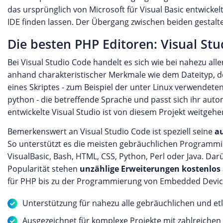
das ursprünglich von Microsoft für Visual Basic entwickel
IDE finden lassen. Der Übergang zwischen beiden gestalte
Die besten PHP Editoren: Visual St
Bei Visual Studio Code handelt es sich wie bei nahezu 
anhand charakteristischer Merkmale wie dem Dateityp, d
eines Skriptes - zum Beispiel der unter Linux verwende
python - die betreffende Sprache und passt sich ihr auto
entwickelte Visual Studio ist von diesem Projekt weitgehe
Bemerkenswert an Visual Studio Code ist speziell seine
au
So unterstützt es die meisten gebräuchlichen Programmi
VisualBasic, Bash, HTML, CSS, Python, Perl oder Java. D
Popularität stehen
unzählige Erweiterungen kostenlos
für PHP bis zu der Programmierung von Embedded Devices 
Unterstützung für nahezu alle gebräuchlichen und et
Ausgezeichnet für komplexe Projekte mit zahlreichen