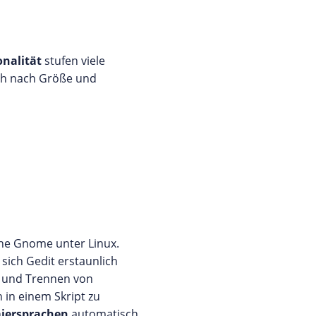
onalität
stufen viele
sich nach Größe und
che Gnome unter Linux.
sich Gedit erstaunlich
 und Trennen von
in einem Skript zu
iersprachen
automatisch