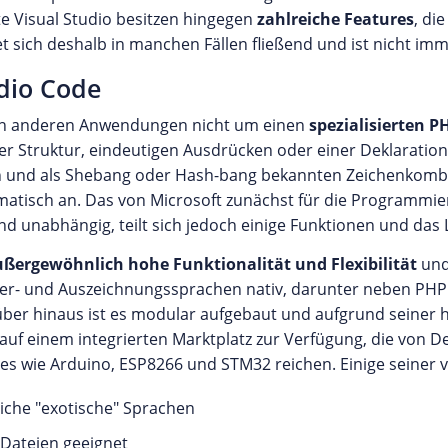
te Visual Studio besitzen hingegen
zahlreiche Features
, die
t sich deshalb in manchen Fällen fließend und ist nicht im
udio Code
allen anderen Anwendungen nicht um einen
spezialisierten P
er Struktur, eindeutigen Ausdrücken oder einer Deklaratio
ten und als Shebang oder Hash-bang bekannten Zeichenkombi
matisch an. Das von Microsoft zunächst für die Programmie
nd unabhängig, teilt sich jedoch einige Funktionen und das 
ßergewöhnlich hohe Funktionalität und Flexibilität
und 
er- und Auszeichnungssprachen nativ, darunter neben PHP e
arüber hinaus ist es modular aufgebaut und aufgrund seiner
auf einem integrierten Marktplatz zur Verfügung, die von 
wie Arduino, ESP8266 und STM32 reichen. Einige seiner vie
liche "exotische" Sprachen
 Dateien geeignet