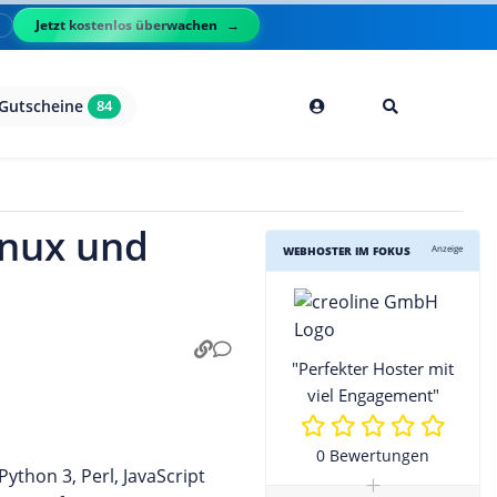
Jetzt kostenlos überwachen
l
Gutscheine
84
inux und
Anzeige
WEBHOSTER IM FOKUS
"Perfekter Hoster mit
viel Engagement"
0 Bewertungen
ython 3, Perl, JavaScript
+