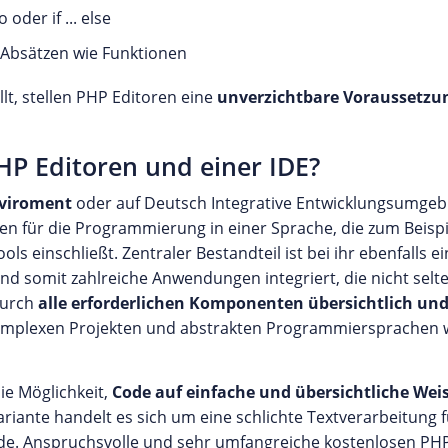
der if ... else
bsätzen wie Funktionen
lt, stellen PHP Editoren eine
unverzichtbare Voraussetzu
HP Editoren und einer IDE?
nviroment
oder auf Deutsch Integrative Entwicklungsumgebu
 für die Programmierung in einer Sprache, die zum Beisp
s einschließt. Zentraler Bestandteil ist bei ihr ebenfalls ei
d somit zahlreiche Anwendungen integriert, die nicht selte
durch
alle erforderlichen Komponenten übersichtlich u
i komplexen Projekten und abstrakten Programmiersprachen w
ie Möglichkeit,
Code auf einfache und übersichtliche Wei
ariante handelt es sich um eine schlichte Textverarbeitung 
rde. Anspruchsvolle und sehr umfangreiche kostenlosen PHP