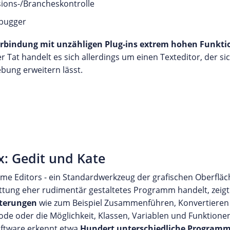
sions-/Brancheskontrolle
ebugger
n Verbindung mit unzähligen Plug-ins extrem hohen Funkti
er Tat handelt es sich allerdings um einen Texteditor, der 
bung erweitern lässt.
x: Gedit und Kate
e Editors - ein Standardwerkzeug der grafischen Oberflä
ttung eher rudimentär gestaltetes Programm handelt, zeigt 
iterungen
wie zum Beispiel Zusammenführen, Konvertieren
oder die Möglichkeit, Klassen, Variablen und Funktionen 
oftware erkennt etwa
Hundert unterschiedliche Programm