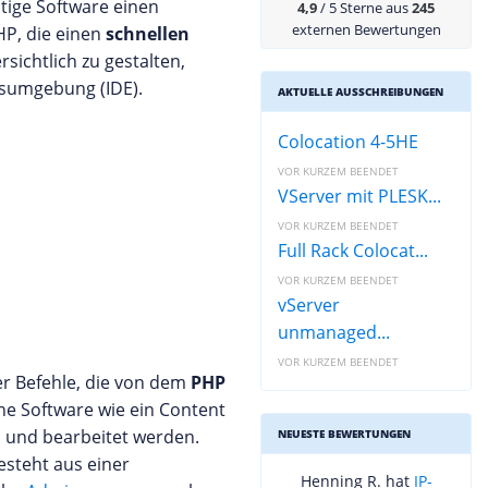
tige Software einen
4,9
/ 5 Sterne aus
245
externen Bewertungen
HP, die einen
schnellen
ichtlich zu gestalten,
gsumgebung (IDE).
AKTUELLE AUSSCHREIBUNGEN
Colocation 4-5HE
VOR KURZEM BEENDET
VServer mit PLESK...
VOR KURZEM BEENDET
Full Rack Colocat...
VOR KURZEM BEENDET
vServer
unmanaged...
VOR KURZEM BEENDET
er Befehle, die von dem
PHP
ine Software wie ein Content
n und bearbeitet werden.
NEUESTE BEWERTUNGEN
steht aus einer
Henning R. hat
IP-