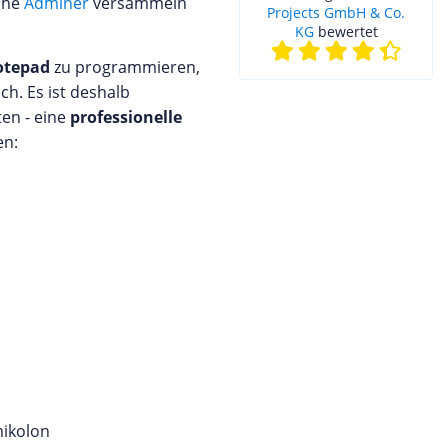
iche
Adminer
versammeln
Projects GmbH & Co.
KG
bewertet
otepad
zu programmieren,
h. Es ist deshalb
ten - eine
professionelle
en:
mikolon