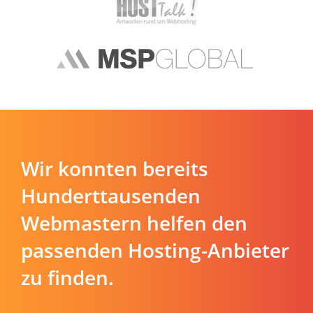
Wir konnten bereits
Hunderttausenden
Webmastern helfen den
passenden Hosting-Anbieter
zu finden.