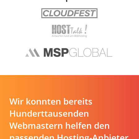
Wir konnten bereits
Hunderttausenden
Webmastern helfen den
passenden Hosting-Anbieter