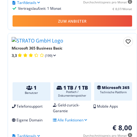
Tarifdetails
Durchschnittspreis pro Monat
Vertragslaufzeit: 1 Monat
€ 8,07/Monat
ZUM ANBIETER
Microsoft 365 Business Basic
3,3
(199)
1
1 TB / 1 TB
Microsoft 365
Postfach /
Technische Plattform
Benutzer
Dokumentenspeicher
Geld-zurück-
Telefonsupport
Mobile Apps
Garantie
Eigene Domain
Alle Funktionen
€ 8,00
Tarifdetails
Durchschnittspreis pro Monat