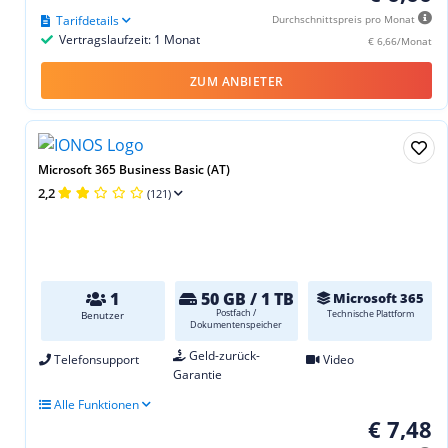
Tarifdetails
Durchschnittspreis pro Monat
Vertragslaufzeit: 1 Monat
€ 6,66/Monat
ZUM ANBIETER
Microsoft 365 Business Basic (AT)
2,2
(121)
1
50 GB / 1 TB
Microsoft 365
Postfach /
Technische Plattform
Benutzer
Dokumentenspeicher
Geld-zurück-
Telefonsupport
Video
Garantie
Alle Funktionen
€ 7,48