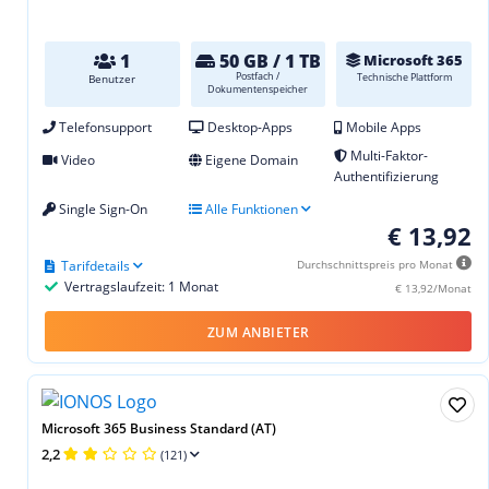
1
50 GB / 1 TB
Microsoft 365
Postfach /
Technische Plattform
Benutzer
Dokumentenspeicher
Telefonsupport
Desktop-Apps
Mobile Apps
Multi-Faktor-
Video
Eigene Domain
Authentifizierung
Single Sign-On
Alle Funktionen
€ 13,92
Tarifdetails
Durchschnittspreis pro Monat
Vertragslaufzeit: 1 Monat
€ 13,92/Monat
ZUM ANBIETER
Microsoft 365 Business Standard (AT)
2,2
(121)