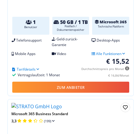
1
50 GB / 1 TB
Microsoft 365
Postfach /
Technische Plattform
Benutzer
Dokumentenspeicher
Geld-zurück-
Telefonsupport
Desktop-Apps
Garantie
Mobile Apps
Video
Alle Funktionen
€ 15,52
Tarifdetails
Durchschnittspreis pro Monat
Vertragslaufzeit: 1 Monat
€ 16,84/Monat
ZUM ANBIETER
Microsoft 365 Business Standard
3,3
(199)