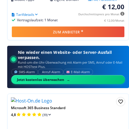
€ 12,00
Tarifdetails
Durchschnittspreis pro Monat
Vertragslaufzeit: 1 Monat
€ 12,00/Monat
*
ZUM ANBIETER
Nie wieder einen Website- oder Server-Ausfall
verpassen.
Rund-um-die-Uhr-Überwachung mit Alarm per SMS, Anruf oder E‑Mail
mit HOSTtest Plus.
SMS‑Alarm
Anruf‑Alarm
E‑Mail‑Alarm
Jetzt kostenlos überwachen
Microsoft 365 Business Standard
4,8
(39)