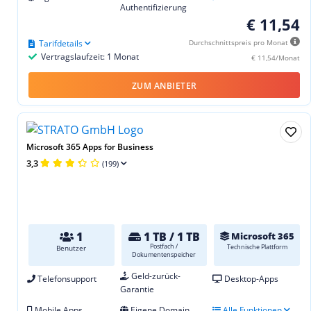
Authentifizierung
€ 11,54
Tarifdetails
Durchschnittspreis pro Monat
Vertragslaufzeit: 1 Monat
€ 11,54/Monat
ZUM ANBIETER
Microsoft 365 Apps for Business
3,3
(199)
1
1 TB / 1 TB
Microsoft 365
Postfach /
Technische Plattform
Benutzer
Dokumentenspeicher
Geld-zurück-
Telefonsupport
Desktop-Apps
Garantie
Mobile Apps
Eigene Domain
Alle Funktionen