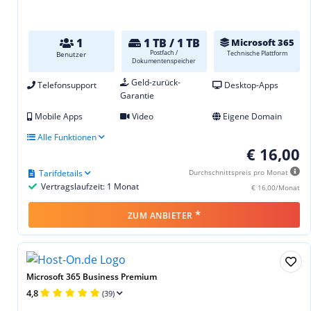
1
1 TB / 1 TB
Microsoft 365
Postfach /
Technische Plattform
Benutzer
Dokumentenspeicher
Geld-zurück-
Telefonsupport
Desktop-Apps
Garantie
Mobile Apps
Video
Eigene Domain
Alle Funktionen
€ 16,00
Tarifdetails
Durchschnittspreis pro Monat
Vertragslaufzeit: 1 Monat
€ 16,00/Monat
*
ZUM ANBIETER
Microsoft 365 Business Premium
4,8
(39)