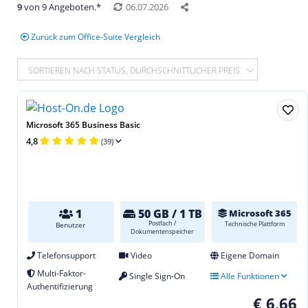
9
von 9 Angeboten.*
06.07.2026
Zurück zum Office-Suite Vergleich
SORTIEREN NACH STATUS, DURCHSCHNITTLICHER PREIS
Microsoft 365 Business Basic
4,8
(39)
1
50 GB / 1 TB
Microsoft 365
Postfach /
Technische Plattform
Benutzer
Dokumentenspeicher
Telefonsupport
Video
Eigene Domain
Multi-Faktor-
Single Sign-On
Alle Funktionen
Authentifizierung
€ 6,66