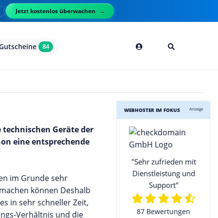
Jetzt kostenlos überwachen
l
Gutscheine
84
Anzeige
WEBHOSTER IM FOKUS
e technischen Geräte der
chon eine entsprechende
"Sehr zufrieden mit
Dienstleistung und
achen im Grunde sehr
Support"
ML machen können Deshalb
 in sehr schneller Zeit,
87 Bewertungen
ngs-Verhältnis und die