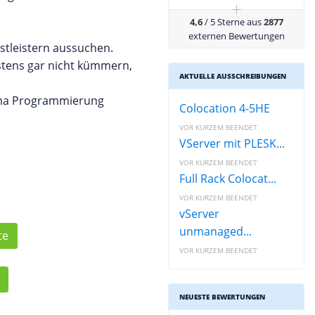
+
4,6
/ 5 Sterne aus
2877
externen Bewertungen
stleistern aussuchen.
stens gar nicht kümmern,
AKTUELLE AUSSCHREIBUNGEN
hema Programmierung
Colocation 4-5HE
VOR KURZEM BEENDET
VServer mit PLESK...
VOR KURZEM BEENDET
Full Rack Colocat...
VOR KURZEM BEENDET
vServer
unmanaged...
te
VOR KURZEM BEENDET
NEUESTE BEWERTUNGEN