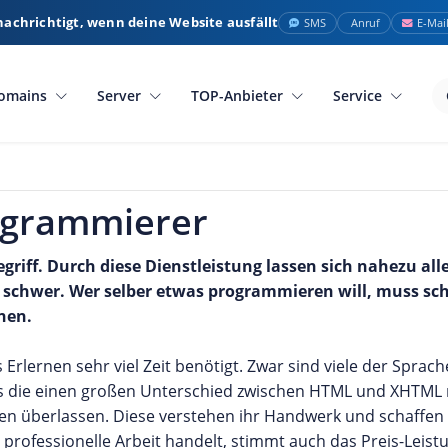
nachrichtigt, wenn deine Website ausfällt
SMS
Anruf
E-Mai
omains
Server
TOP-Anbieter
Service
ogrammierer
riff. Durch diese Dienstleistung lassen sich nahezu all
ist schwer. Wer selber etwas programmieren will, muss s
nen.
das Erlernen sehr viel Zeit benötigt. Zwar sind viele der Spr
ails die einen großen Unterschied zwischen HTML und XHT
n überlassen. Diese verstehen ihr Handwerk und schaffen es
rofessionelle Arbeit handelt, stimmt auch das Preis-Leistu