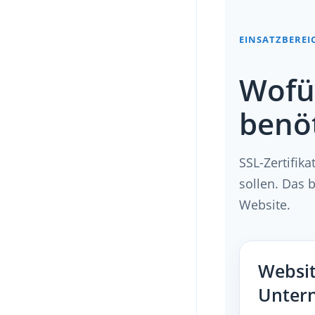
EINSATZBEREI
Wofür
benöt
SSL-Zertifik
sollen. Das 
Website.
Websit
Unter