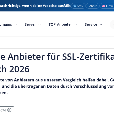
nachrichtigt, wenn deine Website ausfällt
SMS
Anruf
E-Mai
omains
Server
TOP-Anbieter
Service
e Anbieter für SSL-Zertifik
ch 2026
kate von Anbietern aus unserem Vergleich helfen dabei, 
en und die übertragenen Daten durch Verschlüsselung vo
zen.
: 674