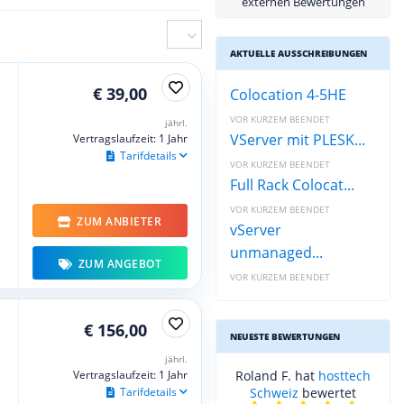
externen Bewertungen
AKTUELLE AUSSCHREIBUNGEN
€ 39,00
Colocation 4-5HE
VOR KURZEM BEENDET
jährl.
VServer mit PLESK...
Vertragslaufzeit: 1 Jahr
Tarifdetails
VOR KURZEM BEENDET
Full Rack Colocat...
VOR KURZEM BEENDET
ZUM ANBIETER
vServer
unmanaged...
ZUM ANGEBOT
VOR KURZEM BEENDET
€ 156,00
NEUESTE BEWERTUNGEN
jährl.
Vertragslaufzeit: 1 Jahr
Roland F. hat
hosttech
Tarifdetails
Schweiz
bewertet