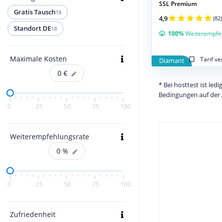
SSL Premium
Gratis Tausch
18
4,9
(82)
Standort DE
18
100%
Weiterempfe
Maximale Kosten
Tarif v
Diamant
0
€
* Bei hosttest ist le
Bedingungen auf der 
0
25
50
75
100
Weiterempfehlungsrate
0
%
0
25
50
75
100
Zufriedenheit