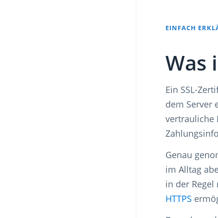
EINFACH ERKL
Was i
Ein SSL-Zert
dem Server e
vertrauliche
Zahlungsinfo
Genau genom
im Alltag ab
in der Regel
HTTPS
ermög