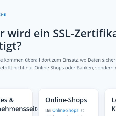
CHE
 wird ein SSL-Zertifik
igt?
ate kommen überall dort zum Einsatz, wo Daten siche
betrifft nicht nur Online-Shops oder Banken, sonder
es &
Online-Shops
L
nehmensseiten
K
Bei
Online-Shops
ist