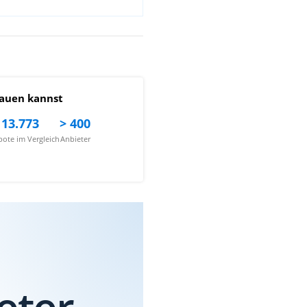
auen kannst
13.773
> 400
ote im Vergleich
Anbieter
eter