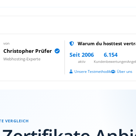
Warum du hosttest vertr
von
Christopher Prüfer
Seit 2006
6.154
Webhosting-Experte
aktiv
Kundenbewertungen
Angeb
Unsere Testmethodik
Über uns
TE VERGLEICH
-Zertifikate Anbi