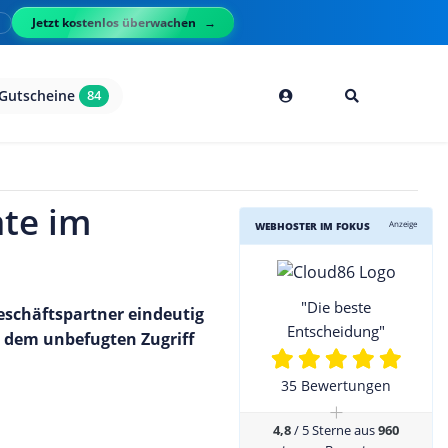
Jetzt kostenlos überwachen
l
Gutscheine
84
ate im
Anzeige
WEBHOSTER IM FOKUS
"Die beste
Geschäftspartner eindeutig
Entscheidung"
r dem unbefugten Zugriff
35 Bewertungen
+
4,8
/ 5 Sterne aus
960