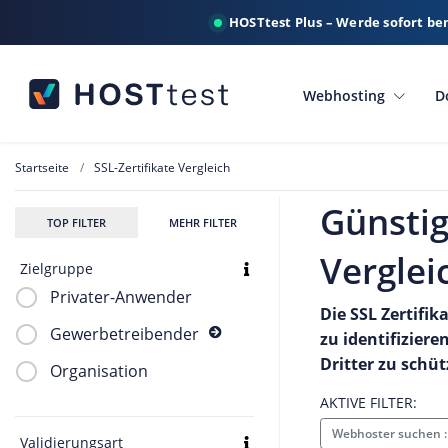
HOSTtest Plus – Werde sofort be
Webhosting
D
Startseite
SSL-Zertifikate Vergleich
Günstig
TOP FILTER
MEHR FILTER
Verglei
Zielgruppe
Privater-Anwender
Die SSL Zertifi
Gewerbetreibender
zu identifizier
Dritter zu schüt
Organisation
AKTIVE FILTER:
Webhoster suchen 
Validierungsart