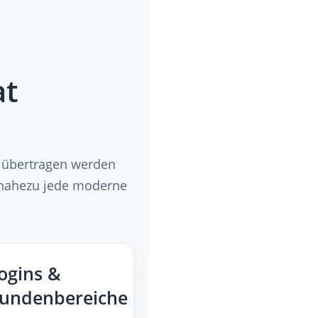
at
r übertragen werden
n nahezu jede moderne
ogins &
undenbereiche