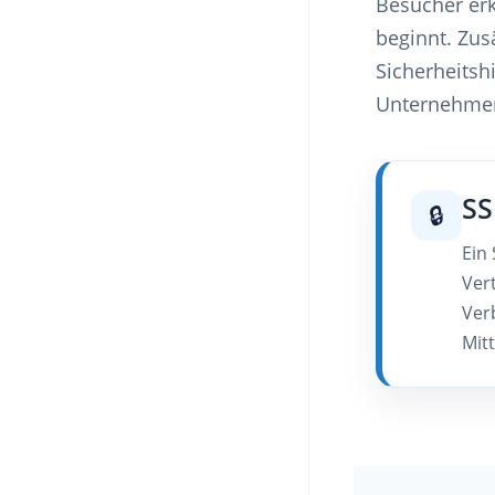
Besucher erk
beginnt. Zus
Sicherheitsh
Unternehmen
SS
🔒
Ein
Ver
Ver
Mit