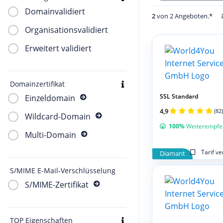
Domainvalidiert
2
von 2 Angeboten.*
Organisationsvalidiert
Erweitert validiert
Domainzertifikat
SSL Standard
Einzeldomain
4,9
(82)
Wildcard-Domain
100%
Weiterempfe
Multi-Domain
Tarif v
Diamant
S/MIME E-Mail-Verschlüsselung
S/MIME-Zertifikat
TOP Eigenschaften