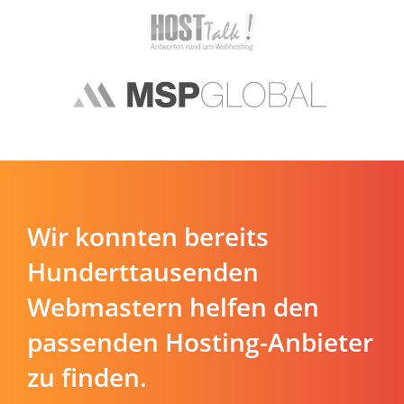
Wir konnten bereits
Hunderttausenden
Webmastern helfen den
passenden Hosting-Anbieter
zu finden.