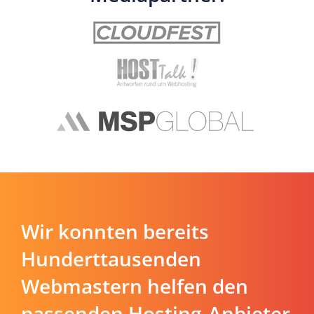
Wir konnten bereits
Hunderttausenden
Webmastern helfen den
passenden Hosting-Anbieter