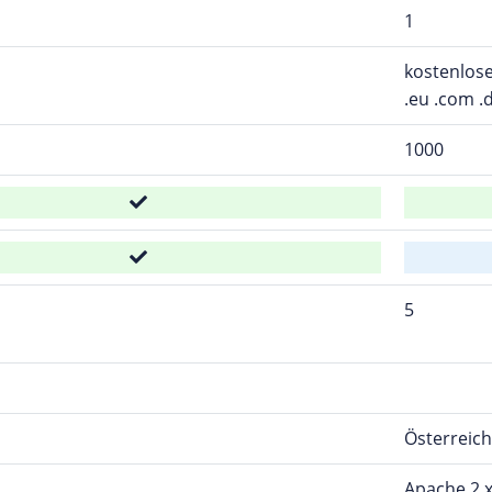
1
kostenlose
.eu .com .
1000
5
Österreich
Apache 2.