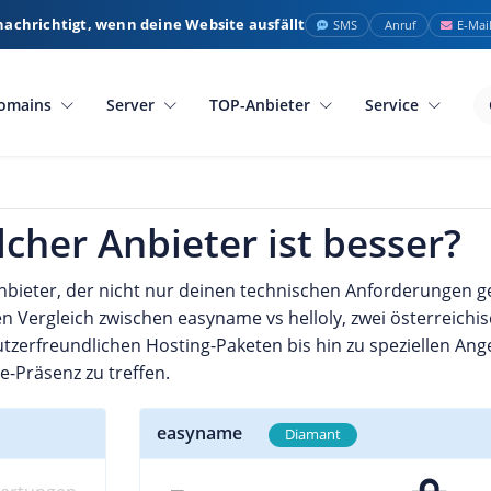
nachrichtigt, wenn deine Website ausfällt
SMS
Anruf
E-Mai
omains
Server
TOP-Anbieter
Service
lcher Anbieter ist besser?
bieter, der nicht nur deinen technischen Anforderungen g
hen Vergleich zwischen easyname vs helloly, zwei österreich
zerfreundlichen Hosting-Paketen bis hin zu speziellen Ang
e-Präsenz zu treffen.
easyname
Diamant