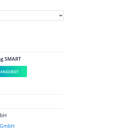
ng SMART
 ANGEBOT
mbH