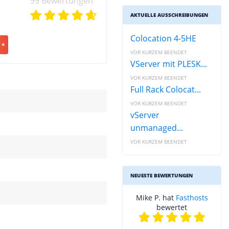
99 Bewertungen
AKTUELLE AUSSCHREIBUNGEN
Colocation 4-5HE
 *
VOR KURZEM BEENDET
VServer mit PLESK...
VOR KURZEM BEENDET
Full Rack Colocat...
VOR KURZEM BEENDET
vServer
unmanaged...
VOR KURZEM BEENDET
NEUESTE BEWERTUNGEN
Mike P. hat
Fasthosts
bewertet