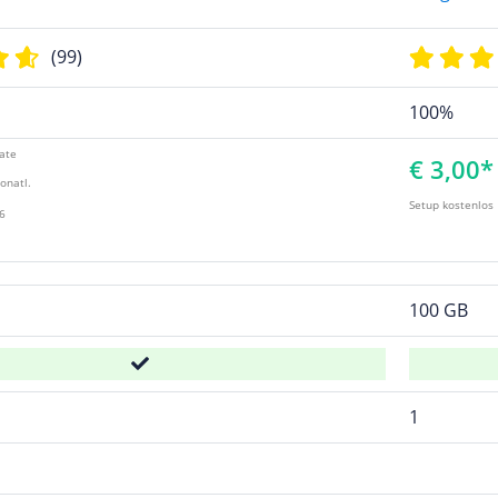
(99)
100%
ate
€ 3,00*
onatl.
Setup kostenlos
6
100 GB
1