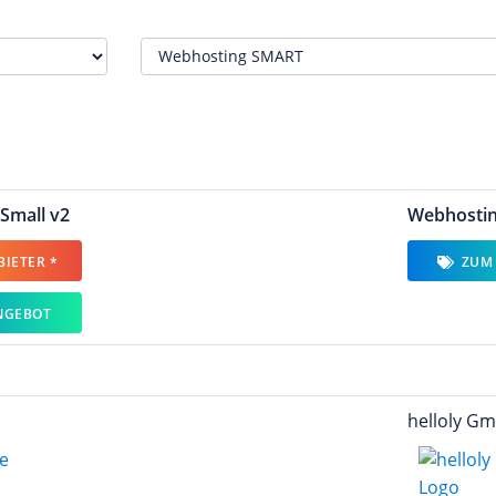
Small v2
Webhosti
IETER *
ZUM
NGEBOT
helloly G