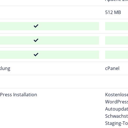
512 MB
klung
cPanel
Press Installation
Kostenlose
WordPress 
Autoupdat
Schwachst
Staging-T