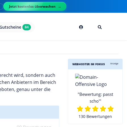
Jetzt kostenlos überwachen
l
Gutscheine
84
Anzeige
WEBHOSTER IM FOKUS
erecht wird, sondern auch
ischen Anbietern im Bereich
eboten, genau unter die
"Bewertung: passt
scho'"
130 Bewertungen