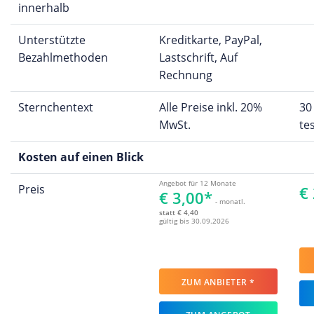
innerhalb
Unterstützte
Kreditkarte, PayPal,
Bezahlmethoden
Lastschrift, Auf
Rechnung
Sternchentext
Alle Preise inkl. 20%
30
MwSt.
te
Kosten auf einen Blick
Angebot für 12 Monate
Preis
€
€ 3,00*
- monatl.
statt € 4,40
gültig bis 30.09.2026
ZUM ANBIETER *