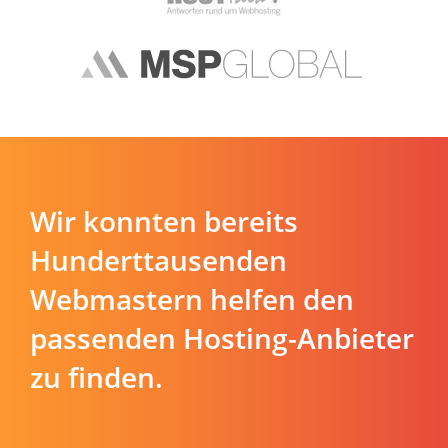
Wir konnten bereits
Hunderttausenden
Webmastern helfen den
passenden Hosting-Anbieter
zu finden.