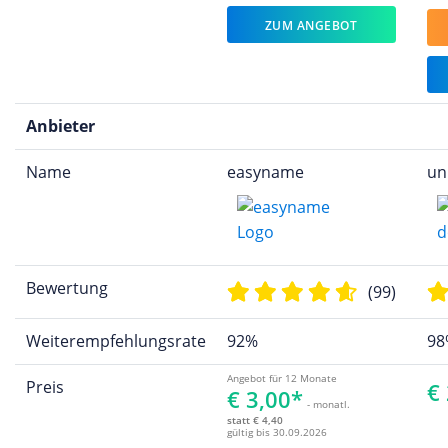
ZUM ANGEBOT
Anbieter
Name
easyname
un
Bewertung
(99)
Weiterempfehlungsrate
92%
98
Angebot für 12 Monate
Preis
€
€ 3,00*
- monatl.
statt € 4,40
gültig bis 30.09.2026