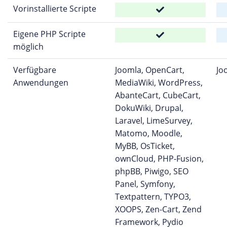
Vorinstallierte Scripte
Eigene PHP Scripte
möglich
Verfügbare
Joomla, OpenCart,
Jo
Anwendungen
MediaWiki, WordPress,
AbanteCart, CubeCart,
DokuWiki, Drupal,
Laravel, LimeSurvey,
Matomo, Moodle,
MyBB, OsTicket,
ownCloud, PHP-Fusion,
phpBB, Piwigo, SEO
Panel, Symfony,
Textpattern, TYPO3,
XOOPS, Zen-Cart, Zend
Framework, Pydio