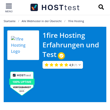
MENÜ
Startseite
Alle Webhoster in der Übersicht
1fire Hosting
1fire Hosting
Erfahrungen und
Test
4,9
(7)