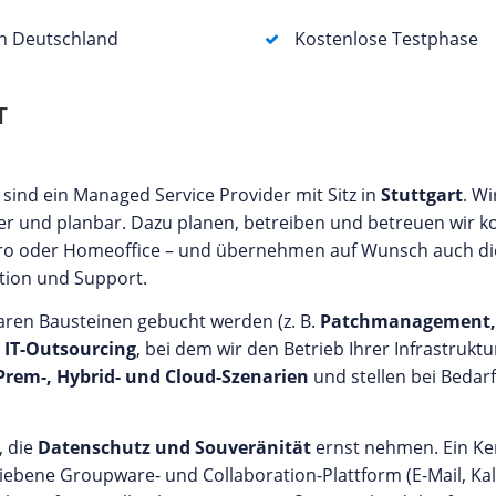
in Deutschland
Kostenlose Testphase
T
sind ein Managed Service Provider mit Sitz in
Stuttgart
. W
sicher und planbar. Dazu planen, betreiben und betreuen wir k
üro oder Homeoffice – und übernehmen auf Wunsch auch di
tion und Support.
laren Bausteinen gebucht werden (z. B.
Patchmanagement,
s IT-Outsourcing
, bei dem wir den Betrieb Ihrer Infrastruktu
rem-, Hybrid- und Cloud-Szenarien
und stellen bei Bedar
, die
Datenschutz und Souveränität
ernst nehmen. Ein K
riebene Groupware- und Collaboration-Plattform (E-Mail, Ka