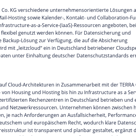
 & Co. KG verschiedene unternehmensorientierte Lösungen 
ail-Hosting sowie Kalender-, Kontakt- und Collaboration-F
Infrastructure-as-a-Service-(IaaS)-Ressourcen angeboten, be
n flexibel genutzt werden können. Für Datensicherung und
 Backup-Lösung zur Verfügung, die auf die Absicherung
wird mit „leitzcloud“ ein in Deutschland betriebener Cloudsp
aten unter Einhaltung deutscher Datenschutzstandards er
KG auf Cloud-Architekturen in Zusammenarbeit mit der TERR
on Housing und Hosting bis hin zu Infrastructure as a Servi
-zertifizierten Rechenzentren in Deutschland betrieben und
e- und Netzwerkressourcen. Unternehmen können zwischen 
n, je nach Anforderungen an Ausfallsicherheit, Performan
 deutschem und europäischem Recht, wodurch klare Datens
sstruktur ist transparent und planbar gestaltet, ergänzt 