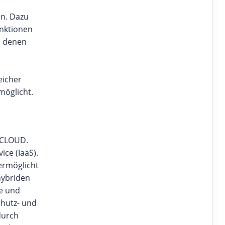
an. Dazu
unktionen
i denen
eicher
möglicht.
A CLOUD.
ce (IaaS).
 ermöglicht
hybriden
ce und
chutz- und
durch