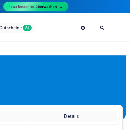
Jetzt kostenlos überwachen
l
Gutscheine
84
g
Details