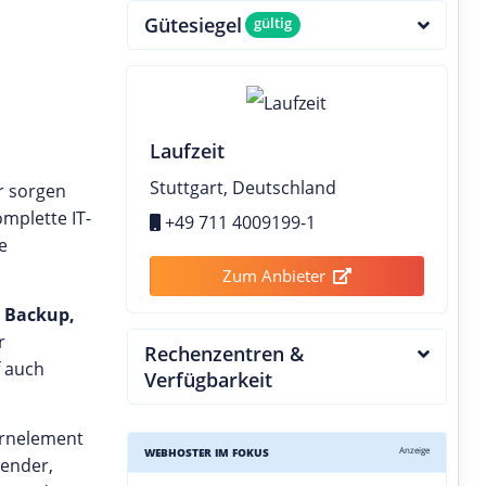
Gütesiegel
gültig
Laufzeit
Stuttgart, Deutschland
ir sorgen
omplette IT-
+49 711 4009199-1
e
Zum Anbieter
 Backup,
r
Rechenzentren &
f auch
Verfügbarkeit
ernelement
Anzeige
WEBHOSTER IM FOKUS
lender,