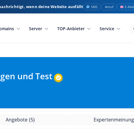
nachrichtigt, wenn deine Website ausfällt
SMS
Anruf
E-Mai
omains
Server
TOP-Anbieter
Service
ngen und Test
Angebote
(5)
Expertenmeinun