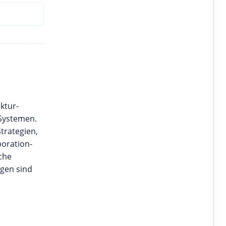
ktur­
-Systemen.
trategien,
oration-
che
ngen sind