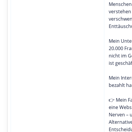
Menschen 
verstehen
verschwend
Enttäusch
Mein Unte
20.000 Fra
nicht im G
ist geschä
Mein Inter
bezahlt ha
👉 Mein Fa
eine Websi
Nerven – u
Alternativ
Entscheidu