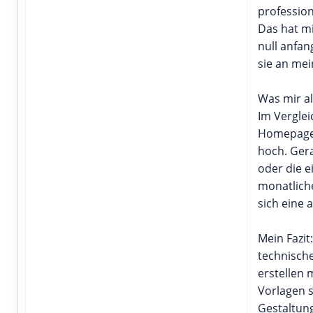
profession
Das hat mi
null anfa
sie an me
Was mir al
Im Vergle
Homepage-
hoch. Ger
oder die 
monatlich
sich eine 
Mein Fazit
technische
erstellen 
Vorlagen 
Gestaltung