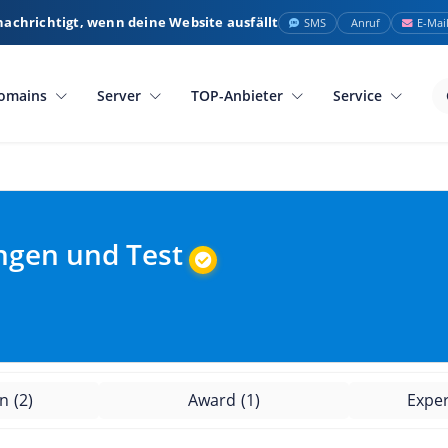
nachrichtigt, wenn deine Website ausfällt
SMS
Anruf
E-Mai
omains
Server
TOP-Anbieter
Service
ngen und Test
en
(2)
Award
(1)
Expe