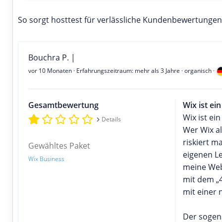
So sorgt hosttest für verlässliche Kundenbewertungen
Bouchra P. |
vor 10 Monaten
· Erfahrungszeitraum: mehr als 3 Jahre · organisch ·
Gesamtbewertung
Wix ist ei
Wix ist ei
Details
Wer Wix al
riskiert m
Gewähltes Paket
eigenen Le
Wix Business
meine Webs
mit dem „
mit einer 
Der sogena