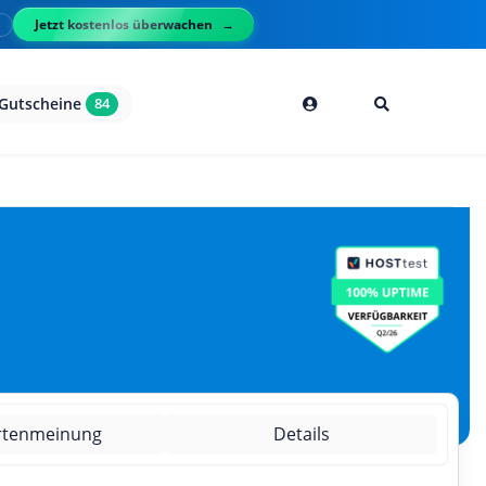
Jetzt kostenlos überwachen
l
Gutscheine
84
rtenmeinung
Details