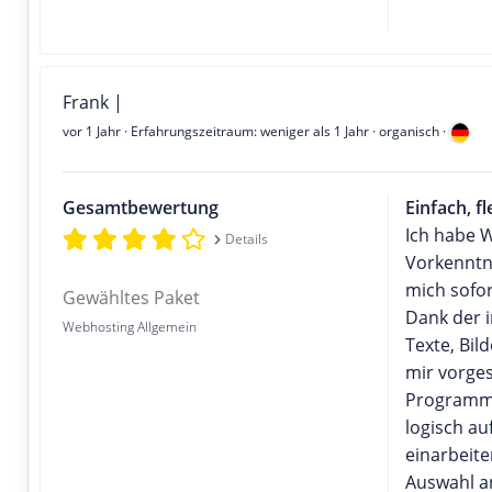
Frank |
vor 1 Jahr
· Erfahrungszeitraum: weniger als 1 Jahr · organisch ·
Gesamtbewertung
Einfach, f
Ich habe W
Details
Vorkenntni
mich sofor
Gewähltes Paket
Dank der 
Webhosting Allgemein
Texte, Bil
mir vorges
Programmi
logisch au
einarbeite
Auswahl an