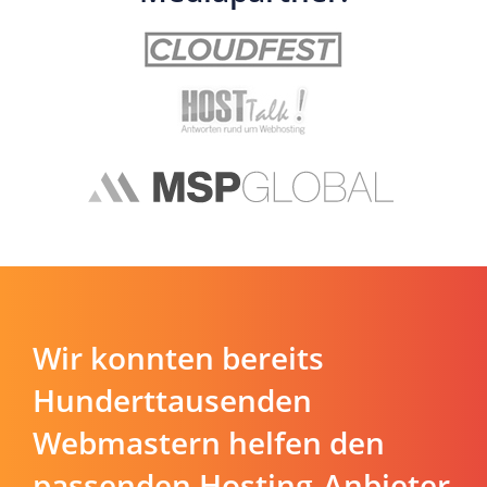
Wir konnten bereits
Hunderttausenden
Webmastern helfen den
passenden Hosting-Anbieter