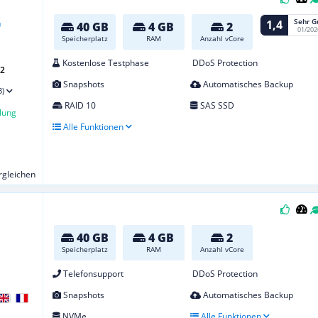
Sehr G
1,4
40 GB
4 GB
2
01/202
Speicherplatz
RAM
Anzahl vCore
Kostenlose Testphase
DDoS Protection
G2
Snapshots
Automatisches Backup
3)
RAID 10
SAS SSD
lung
Alle Funktionen
ergleichen
40 GB
4 GB
2
Speicherplatz
RAM
Anzahl vCore
Telefonsupport
DDoS Protection
Snapshots
Automatisches Backup
NVMe
Alle Funktionen