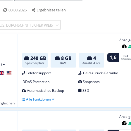
03.08.2026
Ergebnisse teilen
US, DURCHSCHNITTLICHER PREIS
Anzeig
Gut
1,6
240 GB
8 GB
4
07/2026
Speicherplatz
RAM
Anzahl vCore
1)
Telefonsupport
Geld-zurück-Garantie
DDoS Protection
Snapshots
Automatisches Backup
SSD
Alle Funktionen
ergleichen
Anzeig