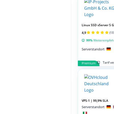
Linux SSD vServer S 
4,9
(13
99%
Weiterempfeh
Serverstandort
Tarif v
Premium
VPS-1 | 99,9% SLA
Serverstandort