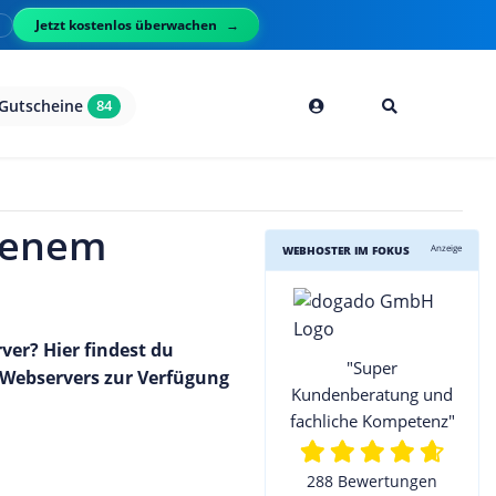
Jetzt kostenlos überwachen
l
Gutscheine
84
genem
Anzeige
WEBHOSTER IM FOKUS
ver? Hier findest du
"Super
y Webservers zur Verfügung
Kundenberatung und
fachliche Kompetenz"
288 Bewertungen