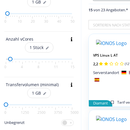
1
GB
15
von 23 Angeboten.*
0
10
20
30
40
50
SORTIEREN NACH STAT
Anzahl vCores
1
Stück
VPS Linux L AT
2,2
(12
0
4
8
11
15
Serverstandort
Transfervolumen (minimal)
1
GB
Tarif v
Diamant
0
1250
2500
3750
5000
Unbegrenzt