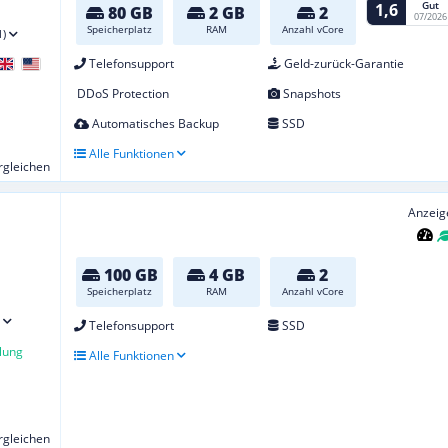
Gut
1,6
80 GB
2 GB
2
07/2026
Speicherplatz
RAM
Anzahl vCore
1)
Telefonsupport
Geld-zurück-Garantie
DDoS Protection
Snapshots
Automatisches Backup
SSD
Alle Funktionen
ergleichen
Anzeig
100 GB
4 GB
2
Speicherplatz
RAM
Anzahl vCore
Telefonsupport
SSD
lung
Alle Funktionen
ergleichen