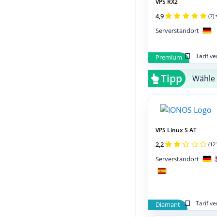
VPS RX2
4,9
(7)
Serverstandort
Tarif v
Premium
Tipp
Wähle 
VPS Linux S AT
2,2
(12
Serverstandort
Tarif v
Diamant