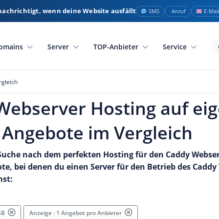
nachrichtigt, wenn deine Website ausfällt
SMS
Anruf
E-Mai
omains
Server
TOP-Anbieter
Service
gleich
Webserver Hosting auf ei
 Angebote im Vergleich
 Suche nach dem perfekten Hosting für den Caddy Webser
ote, bei denen du einen Server für den Betrieb des Cadd
mst:
 GB
Anzeige : 1 Angebot pro Anbieter