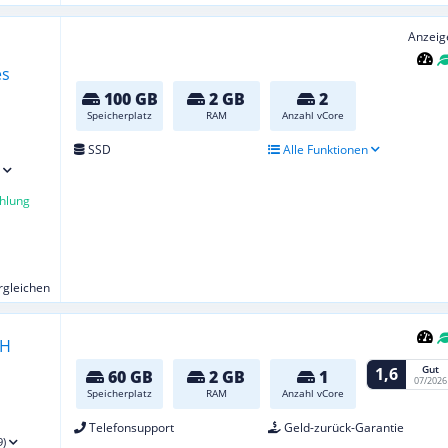
Anzeig
100 GB
2 GB
2
Speicherplatz
RAM
Anzahl vCore
SSD
Alle Funktionen
hlung
ergleichen
Gut
1,6
60 GB
2 GB
1
07/2026
Speicherplatz
RAM
Anzahl vCore
Telefonsupport
Geld-zurück-Garantie
9)