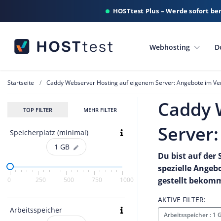
HOSTtest Plus – Werde sofort be
Webhosting
D
Startseite
Caddy Webserver Hosting auf eigenem Server: Angebote im Ver
Caddy 
TOP FILTER
MEHR FILTER
Server:
Speicherplatz (minimal)
1
GB
Du bist auf der
spezielle Angeb
gestellt bekom
0
250
500
750
1000
AKTIVE FILTER:
Arbeitsspeicher
Arbeitsspeicher : 1