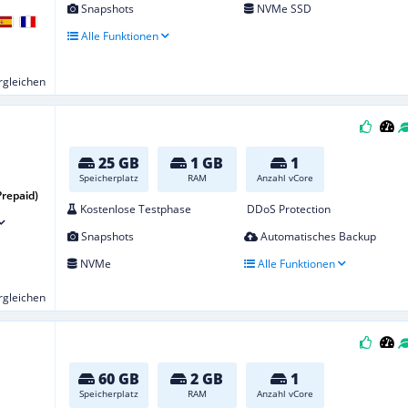
Snapshots
NVMe SSD
Alle Funktionen
ergleichen
25 GB
1 GB
1
Speicherplatz
RAM
Anzahl vCore
Prepaid)
Kostenlose Testphase
DDoS Protection
Snapshots
Automatisches Backup
NVMe
Alle Funktionen
ergleichen
60 GB
2 GB
1
Speicherplatz
RAM
Anzahl vCore