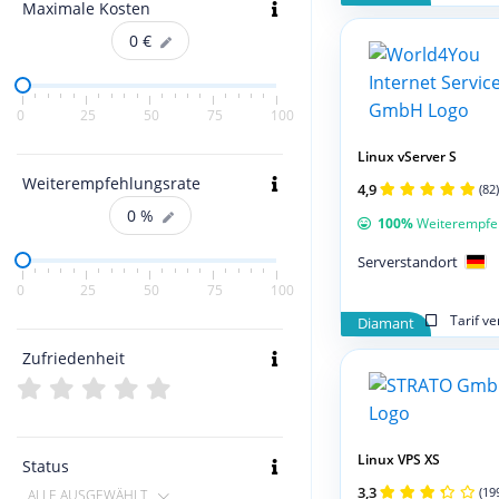
Maximale Kosten
0
€
0
25
50
75
100
Linux vServer S
Weiterempfehlungsrate
4,9
(82)
0
%
100%
Weiterempfe
Serverstandort
0
25
50
75
100
Tarif v
Diamant
Zufriedenheit
Linux VPS XS
Status
3,3
(19
ALLE AUSGEWÄHLT