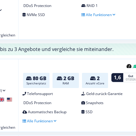
DDoS Protection
RAID 1
NVMe SSD
Alle Funktionen
ergleichen
bis zu 3 Angebote und vergleiche sie miteinander.
Gut
1,6
80 GB
2 GB
2
07/2026
Speicherplatz
RAM
Anzahl vCore
1)
Telefonsupport
Geld-zurück-Garantie
DDoS Protection
Snapshots
Automatisches Backup
SSD
Alle Funktionen
ergleichen