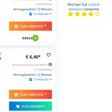
Michael hat
united-
€ 4,03/Monat
domains
bewertet
Vertragslaufzeit: 12 Monate
Tarifdetails
*
ZUM ANBIETER
DEALS
5
e
€ 6,40*
Durchschnittspreis pro Monat
€ 10,90/Monat
Vertragslaufzeit: 12 Monate
Tarifdetails
*
ZUM ANBIETER
ZUM ANGEBOT