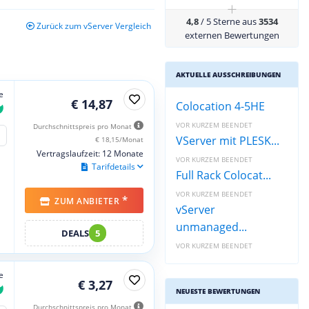
+
4,8
/ 5 Sterne aus
3534
Zurück zum vServer Vergleich
externen Bewertungen
AKTUELLE AUSSCHREIBUNGEN
e
€ 14,87
Colocation 4-5HE
VOR KURZEM BEENDET
Durchschnittspreis pro Monat
VServer mit PLESK...
€ 18,15/Monat
Vertragslaufzeit: 12 Monate
VOR KURZEM BEENDET
Tarifdetails
Full Rack Colocat...
VOR KURZEM BEENDET
*
ZUM ANBIETER
vServer
unmanaged...
DEALS
5
VOR KURZEM BEENDET
e
€ 3,27
NEUESTE BEWERTUNGEN
Durchschnittspreis pro Monat