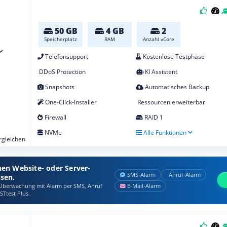
50 GB
4 GB
2
Speicherplatz
RAM
Anzahl vCore
Telefonsupport
Kostenlose Testphase
DDoS Protection
KI Assistent
Snapshots
Automatisches Backup
One-Click-Installer
Ressourcen erweiterbar
Firewall
RAID 1
NVMe
Alle Funktionen
ergleichen
nen Website- oder Server-
SMS‑Alarm
Anruf‑Alarm
ssen.
berwachung mit Alarm per SMS, Anruf
E‑Mail‑Alarm
STtest Plus.