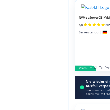
NVMe vServer XS KVM
5,0
(9)
Serverstandort
Tarif v
Premium
Nie wieder ei
Ausfall verpa
Rund-um-die-Uhr-Ü
oder E‑Mail mit HO