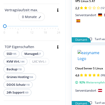
VPS Linux S AT
2,2
(12
Vertragslaufzeit max.
Serverstandort
0
Monate
0
6
12
18
24
Tarif v
Diamant
TOP Eigenschaften
SSD
Managed
195
27
KVM Virt.
LXC Virt.
144
0
Cloud Server S Linux
Backup
118
4,6
(99)
Grünes Hosting
184
92%
Weiterempfeh
DDOS Schutz
118
Serverstandort
24h Support
169
Tarif v
Diamant