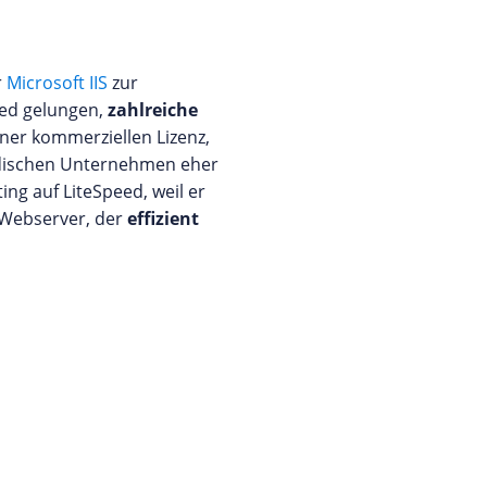
r
Microsoft IIS
zur
peed gelungen,
zahlreiche
ner kommerziellen Lizenz,
tändischen Unternehmen eher
ng auf LiteSpeed, weil er
n Webserver, der
effizient