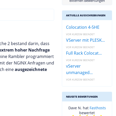
externen Bewertungen
AKTUELLE AUSSCHREIBUNGEN
Colocation 4-5HE
VOR KURZEM BEENDET
VServer mit PLESK...
che 2 bestand darin, dass
VOR KURZEM BEENDET
extrem hoher Nachfrage
Full Rack Colocat...
chine Rambler programmiert
VOR KURZEM BEENDET
 mit der NGINX Anfragen und
vServer
rch eine
ausgezeichnete
unmanaged...
VOR KURZEM BEENDET
NEUESTE BEWERTUNGEN
Dave N. hat
Fasthosts
bewertet