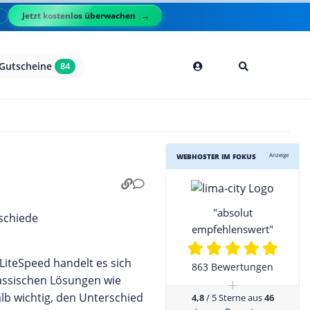
Jetzt kostenlos überwachen
l
Gutscheine
84
Anzeige
WEBHOSTER IM FOKUS
"absolut
empfehlenswert"
LiteSpeed handelt es sich
863 Bewertungen
assischen Lösungen wie
+
alb wichtig, den Unterschied
4,8
/ 5 Sterne aus
46