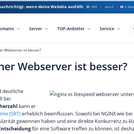
nachrichtigt, wenn deine Website ausfällt
SMS
Anruf
E-Mai
omains
Server
TOP-Anbieter
Service
er Webserver ist besser?
her Webserver ist besser?
d deutliche
l bei
herzahl
kann er
ime (SRT)
erheblich beeinflussen. Sowohl bei NGINX wie bei 
larität gewonnen haben und eine direkte Konkurrenz zu kl
 Entscheidung
für eine Software treffen zu können, ist desh