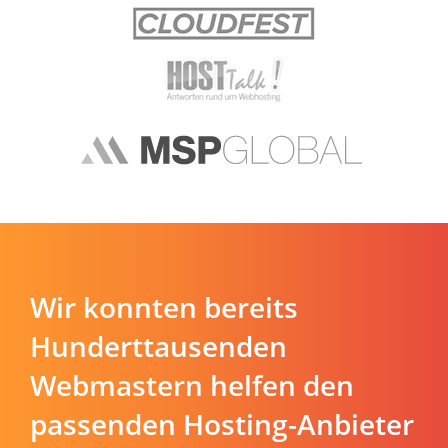
Wir konnten bereits
Hunderttausenden
Webmastern helfen den
passenden Hosting-Anbieter