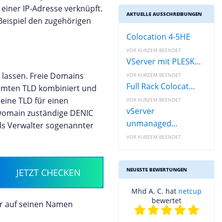
 einer IP-Adresse verknüpft.
AKTUELLE AUSSCHREIBUNGEN
eispiel den zugehörigen
Colocation 4-5HE
VOR KURZEM BEENDET
VServer mit PLESK...
 lassen. Freie Domains
VOR KURZEM BEENDET
Full Rack Colocat...
immten TLD kombiniert und
 eine TLD für einen
VOR KURZEM BEENDET
vServer
e Domain zuständige DENIC
unmanaged...
ls Verwalter sogenannter
VOR KURZEM BEENDET
NEUESTE BEWERTUNGEN
JETZT CHECKEN
Mhd A. C. hat
netcup
bewertet
er auf seinen Namen