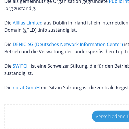
Die als gemeinnützige Organisation gegründete
Public In
.org zuständig.
Die
Afilias Limited
aus Dublin in Irland ist ein Internetdie
Domain (gTLD) .info zuständig ist.
Die
DENIC eG (Deutsches Network Information Center)
is
Betrieb und die Verwaltung der länderspezifischen Top-Le
Die
SWITCH
ist eine Schweizer Stiftung, die für den Betri
zuständig ist.
Die
nic.at GmbH
mit Sitz in Salzburg ist die zentrale Reg
Verschiedene D