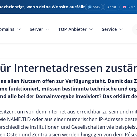
nachrichtigt, wenn deine Website ausfällt
SMS
Anruf
E-Mai
omains
Server
TOP-Anbieter
Service
für Internetadressen zustä
das allen Nutzern offen zur Verfügung steht. Damit da
me funktioniert, müssen bestimmte technische und org
nd alle bei der Domainvergabe involviert? Das erklärt de
esitzen, um von dem Internet aus erreichbar zu sein und m
ie NAME.TLD oder aus einer numerischen IP-Adresse beste
chiedliche Institutionen und Gesellschaften wie beispielsw
hen Osten und Zentralasien werden hingegen von dem Rése