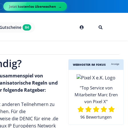
Jetzt kostenlos überwachen
l
Gutscheine
84
ndig?
Anzeige
WEBHOSTER IM FOKUS
s Zusammenspiel von
anisatorische Regeln und
"Top Service von
r folgende Ratgeber:
Mitarbeiter Marc Eren
von Pixel X"
it anderen Teilnehmern zu
hen. Für die
96 Bewertungen
eise die DENIC für eine .de
aux IP Européens Network