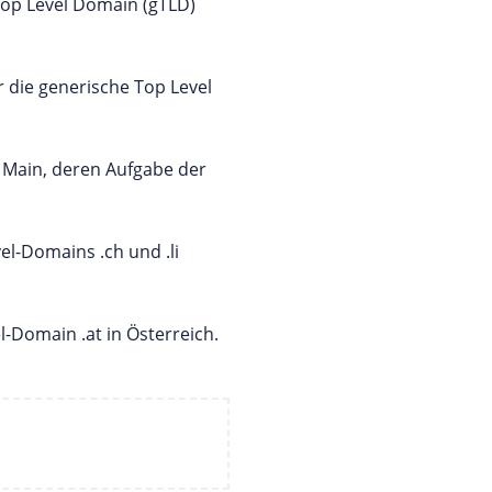
 Top Level Domain (gTLD)
r die generische Top Level
m Main, deren Aufgabe der
vel-Domains .ch und .li
l-Domain .at in Österreich.