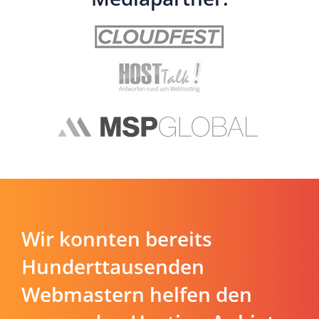
Wir konnten bereits
Hunderttausenden
Webmastern helfen den