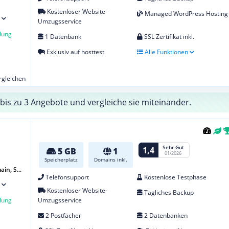
Kostenloser Website-
Managed WordPress Hosting
Umzugsservice
lung
1 Datenbank
SSL Zertifikat inkl.
Exklusiv auf hosttest
Alle Funktionen
ergleichen
bis zu 3 Angebote und vergleiche sie miteinander.
Sehr Gut
1,4
5 GB
1
01/2026
Speicherplatz
Domains inkl.
in, S...
Telefonsupport
Kostenlose Testphase
Kostenloser Website-
Tägliches Backup
lung
Umzugsservice
2 Postfächer
2 Datenbanken