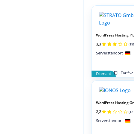
WordPress Hosting Plus
3,3
(19
Serverstandort
Tarif v
Diamant
WordPress Hosting G
2,2
(12
Serverstandort