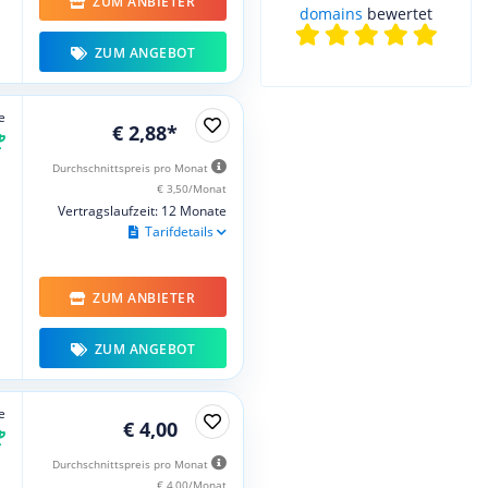
ZUM ANBIETER
domains
bewertet
ZUM ANGEBOT
e
€ 2,88*
Durchschnittspreis pro Monat
€ 3,50/Monat
Vertragslaufzeit: 12 Monate
Tarifdetails
ZUM ANBIETER
ZUM ANGEBOT
e
€ 4,00
Durchschnittspreis pro Monat
€ 4,00/Monat