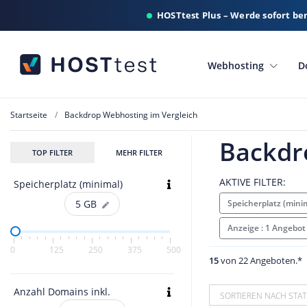
HOSTtest Plus – Werde sofort be
Webhosting
D
Startseite
Backdrop Webhosting im Vergleich
Backdr
TOP FILTER
MEHR FILTER
AKTIVE FILTER:
Speicherplatz (minimal)
Speicherplatz (mini
5
GB
Anzeige : 1 Angebot
0
125
250
375
500
15
von 22 Angeboten.*
Anzahl Domains inkl.
SORTIEREN NACH STAT