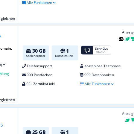
Alle Funktionen
ergleichen
Anzeig
Domain,
Sehr Gut
1,2
30 GB
1
01/2026
Speicherplatz
Domains inkl.
3)
Telefonsupport
Kostenlose Testphase
hlung
999 Postfächer
999 Datenbanken
SSL Zertifikat inkl.
Alle Funktionen
ergleichen
Anzeig
25 GB
1