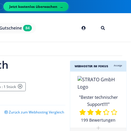
Jetzt kostenlos überwachen
l
Gutscheine
84
ch
Anzeige
WEBHOSTER IM FOKUS
 : 1 Stück
"Bester technischer
Support!!!!"
Zurück zum Webhosting Vergleich
199 Bewertungen
+