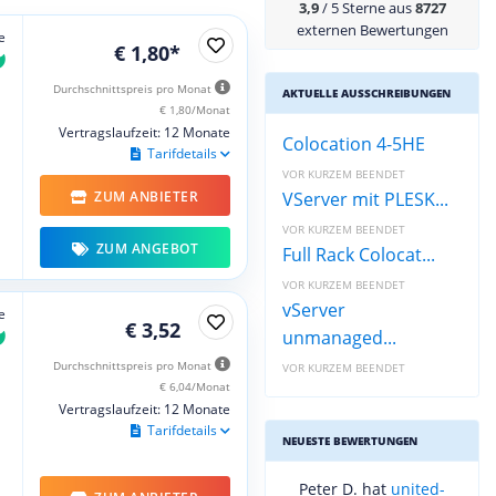
3,9
/ 5 Sterne aus
8727
externen Bewertungen
e
€ 1,80*
Durchschnittspreis pro Monat
AKTUELLE AUSSCHREIBUNGEN
€ 1,80/Monat
Vertragslaufzeit: 12 Monate
Colocation 4-5HE
Tarifdetails
VOR KURZEM BEENDET
VServer mit PLESK...
ZUM ANBIETER
VOR KURZEM BEENDET
ZUM ANGEBOT
Full Rack Colocat...
VOR KURZEM BEENDET
vServer
e
€ 3,52
unmanaged...
Durchschnittspreis pro Monat
VOR KURZEM BEENDET
€ 6,04/Monat
Vertragslaufzeit: 12 Monate
Tarifdetails
NEUESTE BEWERTUNGEN
Peter D. hat
united-