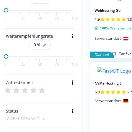
Webhosting Go
0
25
50
75
100
4,9
(82)
100%
Weiterempfe
Weiterempfehlungsrate
Serverstandort
0
%
Tarif v
Diamant
0
25
50
75
100
Zufriedenheit
NVMe Hosting S
5,0
(9)
Serverstandort
Status
ALLE AUSGEWÄHLT