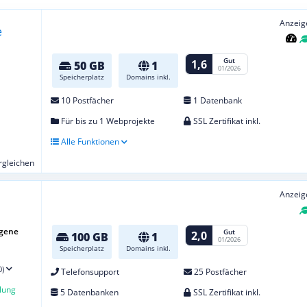
Anzeig
Gut
1,6
50 GB
1
01/2026
Speicherplatz
Domains inkl.
10 Postfächer
1 Datenbank
Für bis zu 1 Webprojekte
SSL Zertifikat inkl.
Alle Funktionen
ergleichen
Anzeig
igene
Gut
2,0
100 GB
1
01/2026
Speicherplatz
Domains inkl.
0)
Telefonsupport
25 Postfächer
lung
5 Datenbanken
SSL Zertifikat inkl.