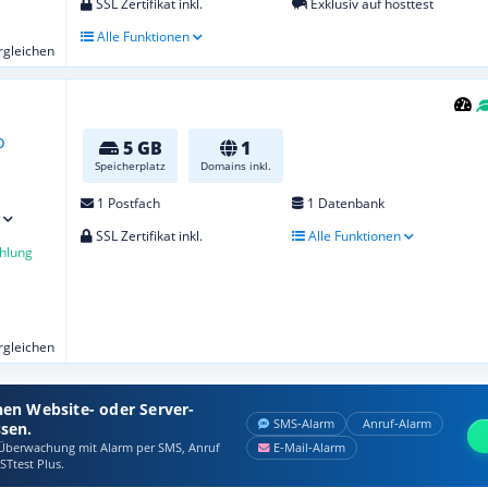
SSL Zertifikat inkl.
Exklusiv auf hosttest
Alle Funktionen
ergleichen
5 GB
1
Speicherplatz
Domains inkl.
1 Postfach
1 Datenbank
SSL Zertifikat inkl.
Alle Funktionen
hlung
ergleichen
nen Website- oder Server-
SMS‑Alarm
Anruf‑Alarm
ssen.
berwachung mit Alarm per SMS, Anruf
E‑Mail‑Alarm
STtest Plus.