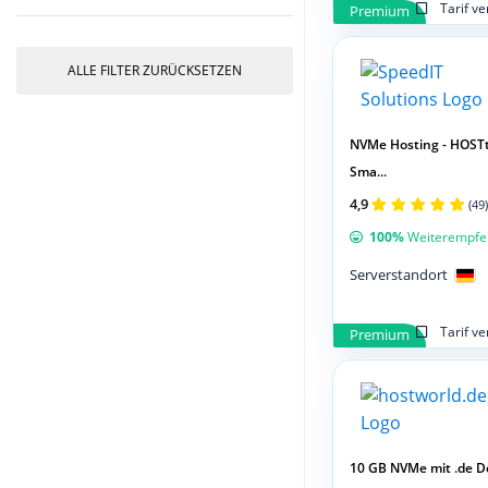
Tarif v
Premium
ALLE FILTER ZURÜCKSETZEN
NVMe Hosting - HOST
Sma...
4,9
(49)
100%
Weiterempfe
Serverstandort
Tarif v
Premium
10 GB NVMe mit .de 