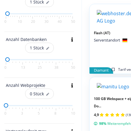
1
Stück
0
10
20
30
40
50
Flash (AT)
Anzahl Datenbanken
Serverstandort
1
Stück
0
13
25
38
50
Tarif v
Diamant
Anzahl Webprojekte
0
Stück
100 GB Webspace + e
Do...
0
3
5
8
10
4,9
(13
98%
Weiterempfeh