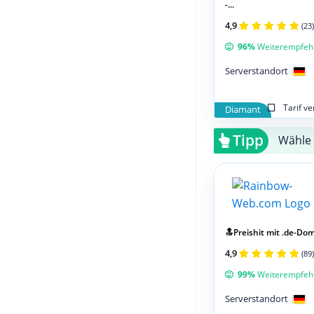
-...
4,9
(23)
96%
Weiterempfeh
Serverstandort
Tarif v
Diamant
Tipp
Wähle 
🔝Preishit mit .de-Doma
4,9
(89)
99%
Weiterempfeh
Serverstandort