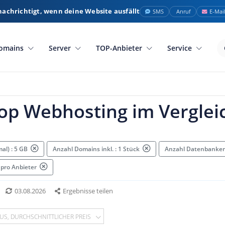
nachrichtigt, wenn deine Website ausfällt
SMS
Anruf
E-Mai
omains
Server
TOP-Anbieter
Service
op Webhosting im Verglei
mal) : 5 GB
Anzahl Domains inkl. : 1 Stück
Anzahl Datenbanken
 pro Anbieter
03.08.2026
Ergebnisse teilen
US, DURCHSCHNITTLICHER PREIS