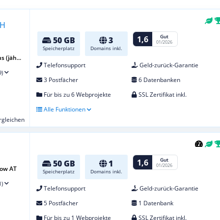
Gut
1,6
50 GB
3
01/2026
Speicherplatz
Domains inkl.
 (jäh...
Telefonsupport
Geld-zurück-Garantie
9)
3 Postfächer
6 Datenbanken
Für bis zu 6 Webprojekte
SSL Zertifikat inkl.
Alle Funktionen
ergleichen
Gut
1,6
50 GB
1
01/2026
row AT
Speicherplatz
Domains inkl.
1)
Telefonsupport
Geld-zurück-Garantie
5 Postfächer
1 Datenbank
Für bis zu 1 Webprojekte
SSL Zertifikat inkl.