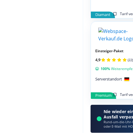
Tarif v
Diamant
Einsteiger-Paket
4,9
(22)
100%
Weiterempfe
Serverstandort
Tarif v
Premium
Nie wieder ei
Ausfall verpa
Rund-um-die-Uhr-Ü
oder E‑Mail mit HO