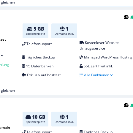
ergleichen
5 GB
1
Speicherplatz
Domains inkl.
test
Kostenloser Website-
Telefonsupport
Umzugsservice
Tägliches Backup
Managed WordPress Hosting
hlung
15 Datenbanken
SSL Zertifikat inkl.
Exklusiv auf hosttest
Alle Funktionen
ergleichen
10 GB
1
Speicherplatz
Domains inkl.
Domain
Telefonsupport
Tägliches Backup