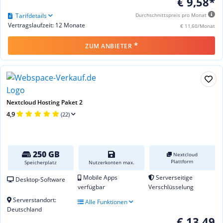
€ 9,58*
Tarifdetails
Durchschnittspreis pro Monat
Vertragslaufzeit: 12 Monate
€ 11,60/Monat
*
ZUM ANBIETER
Nextcloud Hosting Paket 2
4,9
(22)
250 GB
Nextcloud
Plattform
Speicherplatz
Nutzerkonten max.
Mobile Apps
Serverseitige
Desktop-Software
verfügbar
Verschlüsselung
Serverstandort:
Alle Funktionen
Deutschland
€ 13,49