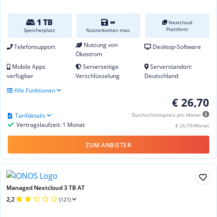
1 TB
∞
Nextcloud
Plattform
Speicherplatz
Nutzerkonten max.
Nutzung von
Telefonsupport
Desktop-Software
Ökostrom
Mobile Apps
Serverseitige
Serverstandort:
verfügbar
Verschlüsselung
Deutschland
Alle Funktionen
€ 26,70
Tarifdetails
Durchschnittspreis pro Monat
Vertragslaufzeit: 1 Monat
€ 26,70/Monat
ZUM ANBIETER
Managed Nextcloud 3 TB AT
2,2
(121)