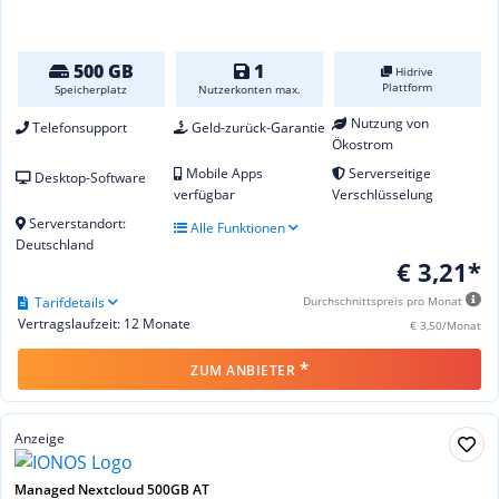
500 GB
1
Hidrive
Plattform
Speicherplatz
Nutzerkonten max.
Nutzung von
Telefonsupport
Geld-zurück-Garantie
Ökostrom
Mobile Apps
Serverseitige
Desktop-Software
verfügbar
Verschlüsselung
Serverstandort:
Alle Funktionen
Deutschland
€ 3,21*
Tarifdetails
Durchschnittspreis pro Monat
Vertragslaufzeit: 12 Monate
€ 3,50/Monat
*
ZUM ANBIETER
Anzeige
Managed Nextcloud 500GB AT