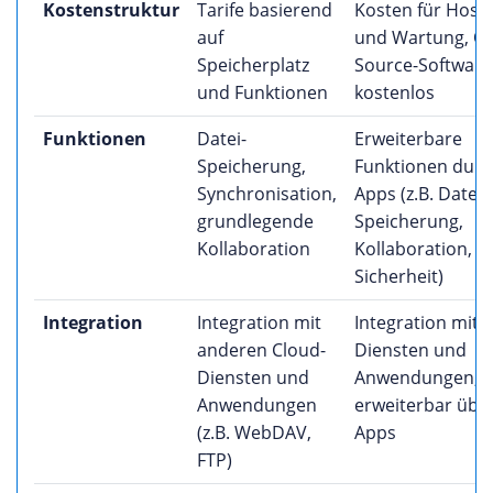
Kostenstruktur
Tarife basierend
Kosten für Host
auf
und Wartung, O
Speicherplatz
Source-Software
und Funktionen
kostenlos
Funktionen
Datei-
Erweiterbare
Speicherung,
Funktionen durc
Synchronisation,
Apps (z.B. Datei-
grundlegende
Speicherung,
Kollaboration
Kollaboration,
Sicherheit)
Integration
Integration mit
Integration mit v
anderen Cloud-
Diensten und
Diensten und
Anwendungen,
Anwendungen
erweiterbar übe
(z.B. WebDAV,
Apps
FTP)