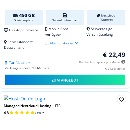
450 GB
Nextcloud
Plattform
Speicherplatz
Nutzerkonten max.
Mobile Apps
Serverseitige
Desktop-Software
verfügbar
Verschlüsselung
Serverstandort:
Alle Funktionen
Deutschland
€ 22,49
Tarifdetails
Durchschnittspreis pro Monat
Vertragslaufzeit: 12 Monate
€ 24,99/Monat
ZUM ANGEBOT
Managed Nextcloud Hosting - 1TB
4,8
(39)