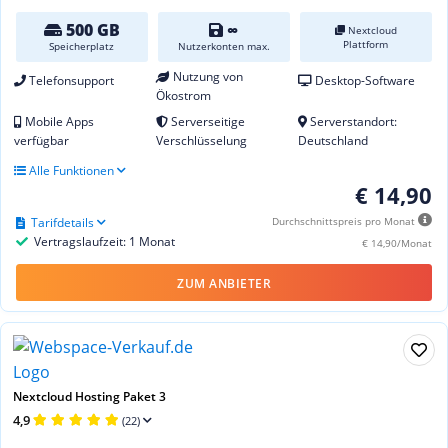
500 GB
∞
Nextcloud
Plattform
Speicherplatz
Nutzerkonten max.
Nutzung von
Telefonsupport
Desktop-Software
Ökostrom
Mobile Apps
Serverseitige
Serverstandort:
verfügbar
Verschlüsselung
Deutschland
Alle Funktionen
€ 14,90
Tarifdetails
Durchschnittspreis pro Monat
Vertragslaufzeit: 1 Monat
€ 14,90/Monat
ZUM ANBIETER
Nextcloud Hosting Paket 3
4,9
(22)