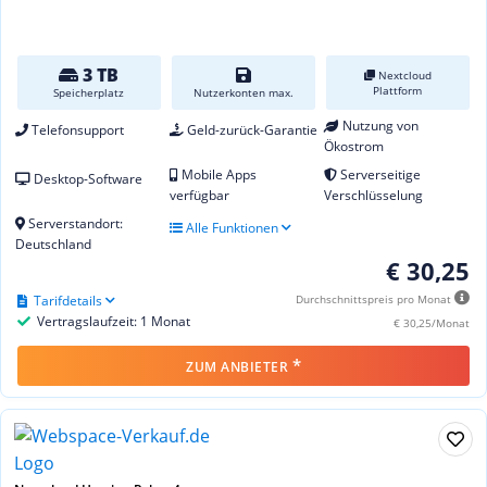
3 TB
Nextcloud
Plattform
Speicherplatz
Nutzerkonten max.
Nutzung von
Telefonsupport
Geld-zurück-Garantie
Ökostrom
Mobile Apps
Serverseitige
Desktop-Software
verfügbar
Verschlüsselung
Serverstandort:
Alle Funktionen
Deutschland
€ 30,25
Tarifdetails
Durchschnittspreis pro Monat
Vertragslaufzeit: 1 Monat
€ 30,25/Monat
*
ZUM ANBIETER