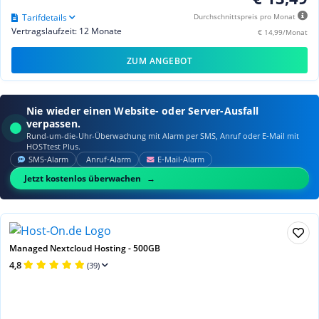
Tarifdetails
Durchschnittspreis pro Monat
Vertragslaufzeit: 12 Monate
€ 14,99/Monat
ZUM ANGEBOT
Nie wieder einen Website- oder Server-Ausfall
verpassen.
Rund-um-die-Uhr-Überwachung mit Alarm per SMS, Anruf oder E‑Mail mit
HOSTtest Plus.
SMS‑Alarm
Anruf‑Alarm
E‑Mail‑Alarm
Jetzt kostenlos überwachen
Managed Nextcloud Hosting - 500GB
4,8
(39)