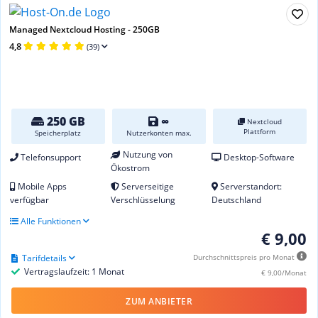
Managed Nextcloud Hosting - 250GB
4,8
(39)
250 GB
∞
Nextcloud
Plattform
Speicherplatz
Nutzerkonten max.
Nutzung von
Telefonsupport
Desktop-Software
Ökostrom
Mobile Apps
Serverseitige
Serverstandort:
verfügbar
Verschlüsselung
Deutschland
Alle Funktionen
€ 9,00
Tarifdetails
Durchschnittspreis pro Monat
Vertragslaufzeit: 1 Monat
€ 9,00/Monat
ZUM ANBIETER