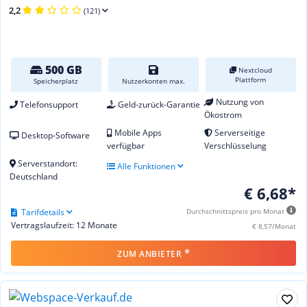
2,2
(121)
500 GB
Nextcloud
Plattform
Speicherplatz
Nutzerkonten max.
Nutzung von
Telefonsupport
Geld-zurück-Garantie
Ökostrom
Mobile Apps
Serverseitige
Desktop-Software
verfügbar
Verschlüsselung
Serverstandort:
Alle Funktionen
Deutschland
€ 6,68*
Tarifdetails
Durchschnittspreis pro Monat
Vertragslaufzeit: 12 Monate
€ 8,57/Monat
*
ZUM ANBIETER