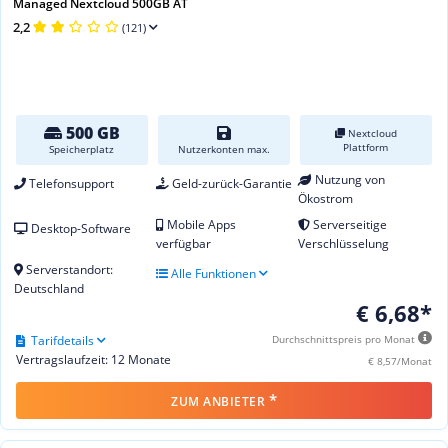
Managed Nextcloud 500GB AT
2,2
(121)
500 GB
Nextcloud
Plattform
Speicherplatz
Nutzerkonten max.
Nutzung von
Telefonsupport
Geld-zurück-Garantie
Ökostrom
Mobile Apps
Serverseitige
Desktop-Software
verfügbar
Verschlüsselung
Serverstandort:
Alle Funktionen
Deutschland
€ 6,68*
Tarifdetails
Durchschnittspreis pro Monat
Vertragslaufzeit: 12 Monate
€ 8,57/Monat
*
ZUM ANBIETER