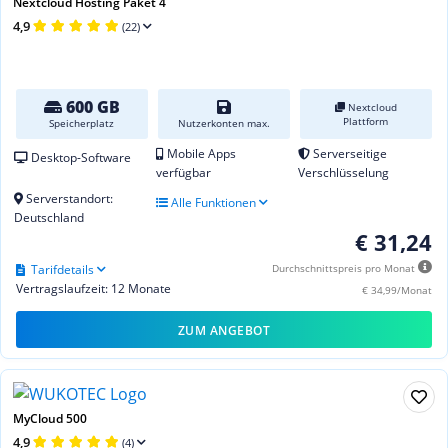
Nextcloud Hosting Paket 4
4,9
(22)
600 GB
Nextcloud
Plattform
Speicherplatz
Nutzerkonten max.
Mobile Apps
Serverseitige
Desktop-Software
verfügbar
Verschlüsselung
Serverstandort:
Alle Funktionen
Deutschland
€ 31,24
Tarifdetails
Durchschnittspreis pro Monat
Vertragslaufzeit: 12 Monate
€ 34,99/Monat
ZUM ANGEBOT
MyCloud 500
4,9
(4)