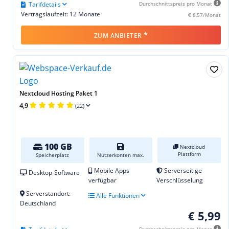
Tarifdetails
Durchschnittspreis pro Monat
Vertragslaufzeit: 12 Monate
€ 8,57/Monat
*
ZUM ANBIETER
Nextcloud Hosting Paket 1
4,9
(22)
100 GB
Nextcloud
Plattform
Speicherplatz
Nutzerkonten max.
Mobile Apps
Serverseitige
Desktop-Software
verfügbar
Verschlüsselung
Serverstandort:
Alle Funktionen
Deutschland
€ 5,99
Durchschnittspreis pro Monat