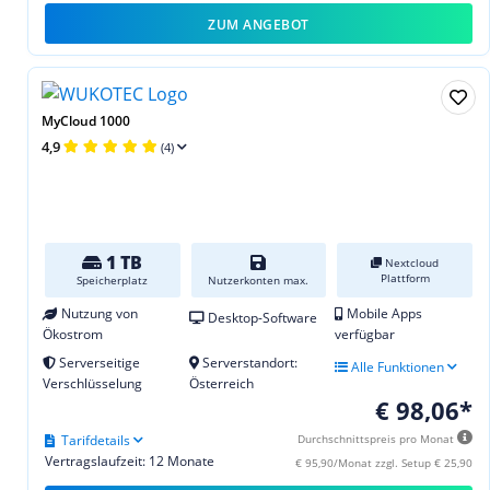
ZUM ANGEBOT
MyCloud 1000
4,9
(4)
1 TB
Nextcloud
Plattform
Speicherplatz
Nutzerkonten max.
Nutzung von
Mobile Apps
Desktop-Software
Ökostrom
verfügbar
Serverseitige
Serverstandort:
Alle Funktionen
Verschlüsselung
Österreich
€ 98,06*
Tarifdetails
Durchschnittspreis pro Monat
Vertragslaufzeit: 12 Monate
€ 95,90/Monat zzgl. Setup € 25,90