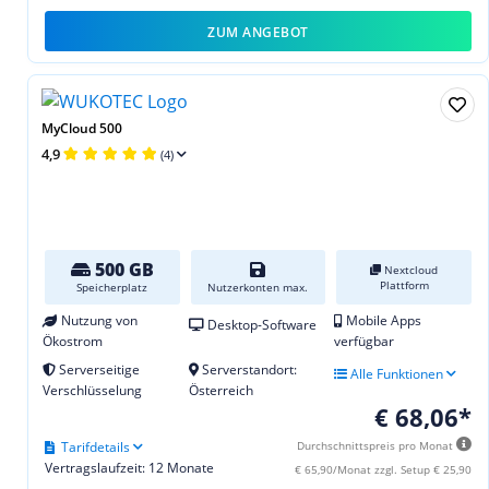
ZUM ANGEBOT
MyCloud 500
4,9
(4)
500 GB
Nextcloud
Plattform
Speicherplatz
Nutzerkonten max.
Nutzung von
Mobile Apps
Desktop-Software
Ökostrom
verfügbar
Serverseitige
Serverstandort:
Alle Funktionen
Verschlüsselung
Österreich
€ 68,06*
Tarifdetails
Durchschnittspreis pro Monat
Vertragslaufzeit: 12 Monate
€ 65,90/Monat zzgl. Setup € 25,90