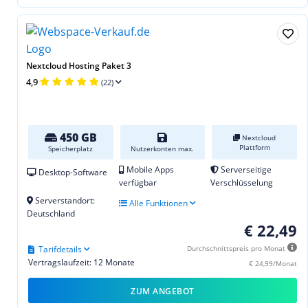
Nextcloud Hosting Paket 3
4,9
(22)
450 GB
Nextcloud
Plattform
Speicherplatz
Nutzerkonten max.
Mobile Apps
Serverseitige
Desktop-Software
verfügbar
Verschlüsselung
Serverstandort:
Alle Funktionen
Deutschland
€ 22,49
Tarifdetails
Durchschnittspreis pro Monat
Vertragslaufzeit: 12 Monate
€ 24,99/Monat
ZUM ANGEBOT