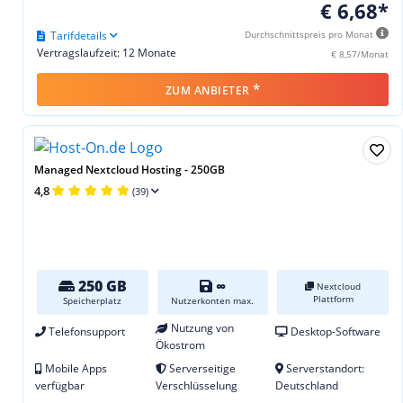
€ 6,68*
Tarifdetails
Durchschnittspreis pro Monat
Vertragslaufzeit: 12 Monate
€ 8,57/Monat
*
ZUM ANBIETER
Managed Nextcloud Hosting - 250GB
4,8
(39)
250 GB
∞
Nextcloud
Plattform
Speicherplatz
Nutzerkonten max.
Nutzung von
Telefonsupport
Desktop-Software
Ökostrom
Mobile Apps
Serverseitige
Serverstandort:
verfügbar
Verschlüsselung
Deutschland