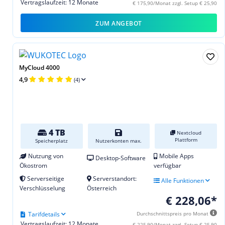
Vertragslaufzeit: 12 Monate
€ 175,90/Monat zzgl. Setup € 25,90
ZUM ANGEBOT
MyCloud 4000
4,9
(4)
4 TB
Nextcloud
Plattform
Speicherplatz
Nutzerkonten max.
Nutzung von
Mobile Apps
Desktop-Software
Ökostrom
verfügbar
Serverseitige
Serverstandort:
Alle Funktionen
Verschlüsselung
Österreich
€ 228,06*
Tarifdetails
Durchschnittspreis pro Monat
Vertragslaufzeit: 12 Monate
€ 225,90/Monat zzgl. Setup € 25,90