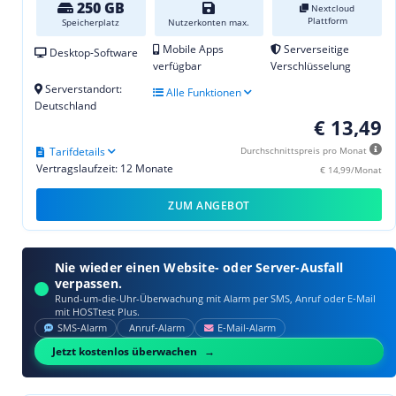
250 GB
Nextcloud
Plattform
Speicherplatz
Nutzerkonten max.
Mobile Apps
Serverseitige
Desktop-Software
verfügbar
Verschlüsselung
Serverstandort:
Alle Funktionen
Deutschland
€ 13,49
Tarifdetails
Durchschnittspreis pro Monat
Vertragslaufzeit: 12 Monate
€ 14,99/Monat
ZUM ANGEBOT
Nie wieder einen Website- oder Server-Ausfall
verpassen.
Rund-um-die-Uhr-Überwachung mit Alarm per SMS, Anruf oder E‑Mail
mit HOSTtest Plus.
SMS‑Alarm
Anruf‑Alarm
E‑Mail‑Alarm
Jetzt kostenlos überwachen