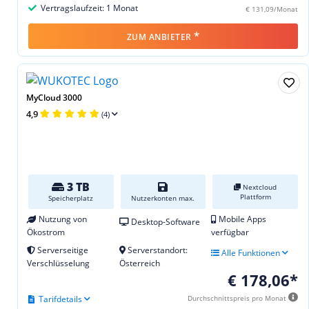
Vertragslaufzeit: 1 Monat
€ 131,09/Monat
*
ZUM ANBIETER
MyCloud 3000
4,9
(4)
3 TB
Nextcloud
Plattform
Speicherplatz
Nutzerkonten max.
Nutzung von
Mobile Apps
Desktop-Software
Ökostrom
verfügbar
Serverseitige
Serverstandort:
Alle Funktionen
Verschlüsselung
Österreich
€ 178,06*
Tarifdetails
Durchschnittspreis pro Monat