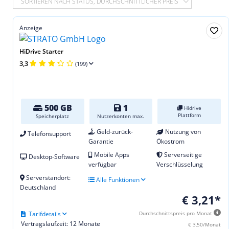
SORTIEREN NACH STATUS, DURCHSCHNITTLICHER PREIS
Anzeige
HiDrive Starter
3,3
(199)
500 GB
1
Hidrive
Plattform
Speicherplatz
Nutzerkonten max.
Geld-zurück-
Nutzung von
Telefonsupport
Garantie
Ökostrom
Mobile Apps
Serverseitige
Desktop-Software
verfügbar
Verschlüsselung
Serverstandort:
Alle Funktionen
Deutschland
€ 3,21*
Tarifdetails
Durchschnittspreis pro Monat
Vertragslaufzeit: 12 Monate
€ 3,50/Monat