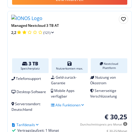
Managed Nextcloud 3 TB AT
2,2
(121)
3 TB
Nextcloud
Plattform
Speicherplatz
Nutzerkonten max.
Geld-zurück-
Nutzung von
Telefonsupport
Garantie
Ökostrom
Mobile Apps
Serverseitige
Desktop-Software
verfügbar
Verschlüsselung
Serverstandort:
Alle Funktionen
Deutschland
€ 30,25
Tarifdetails
Durchschnittspreis pro Monat
Vertragslaufzeit: 1 Monat
€ 30,25/Monat