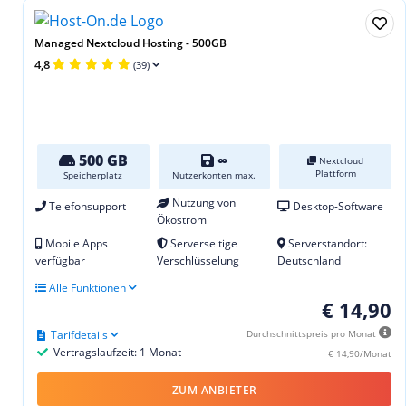
Managed Nextcloud Hosting - 500GB
4,8
(39)
500 GB
∞
Nextcloud
Plattform
Speicherplatz
Nutzerkonten max.
Nutzung von
Telefonsupport
Desktop-Software
Ökostrom
Mobile Apps
Serverseitige
Serverstandort:
verfügbar
Verschlüsselung
Deutschland
Alle Funktionen
€ 14,90
Tarifdetails
Durchschnittspreis pro Monat
Vertragslaufzeit: 1 Monat
€ 14,90/Monat
ZUM ANBIETER