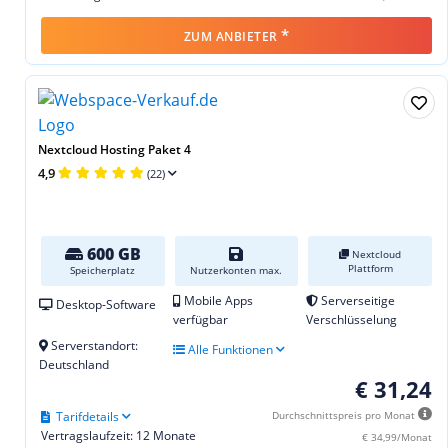
*
ZUM ANBIETER
Nextcloud Hosting Paket 4
4,9
(22)
600 GB
Nextcloud
Plattform
Speicherplatz
Nutzerkonten max.
Mobile Apps
Serverseitige
Desktop-Software
verfügbar
Verschlüsselung
Serverstandort:
Alle Funktionen
Deutschland
€ 31,24
Tarifdetails
Durchschnittspreis pro Monat
Vertragslaufzeit: 12 Monate
€ 34,99/Monat