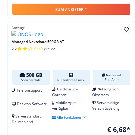
*
ZUM ANBIETER
Anzeige
Managed Nextcloud 500GB AT
2,2
(121)
500 GB
Nextcloud
Plattform
Speicherplatz
Nutzerkonten max.
Geld-zurück-
Nutzung von
Telefonsupport
Garantie
Ökostrom
Mobile Apps
Serverseitige
Desktop-Software
verfügbar
Verschlüsselung
Serverstandort:
Alle Funktionen
Deutschland
€ 6,68*