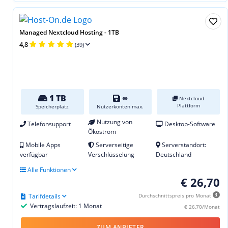
Managed Nextcloud Hosting - 1TB
4,8
(39)
1 TB
∞
Nextcloud
Plattform
Speicherplatz
Nutzerkonten max.
Nutzung von
Telefonsupport
Desktop-Software
Ökostrom
Mobile Apps
Serverseitige
Serverstandort:
verfügbar
Verschlüsselung
Deutschland
Alle Funktionen
€ 26,70
Tarifdetails
Durchschnittspreis pro Monat
Vertragslaufzeit: 1 Monat
€ 26,70/Monat
ZUM ANBIETER