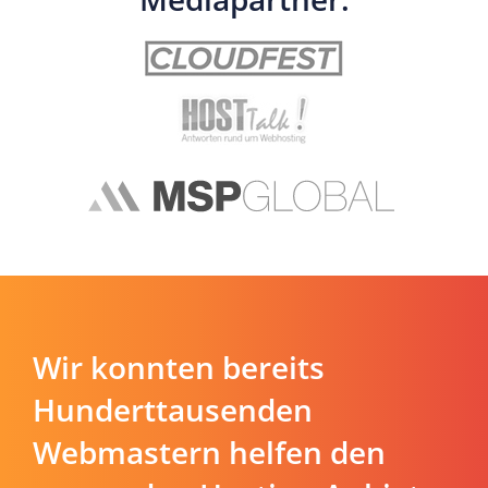
Wir konnten bereits
Hunderttausenden
Webmastern helfen den