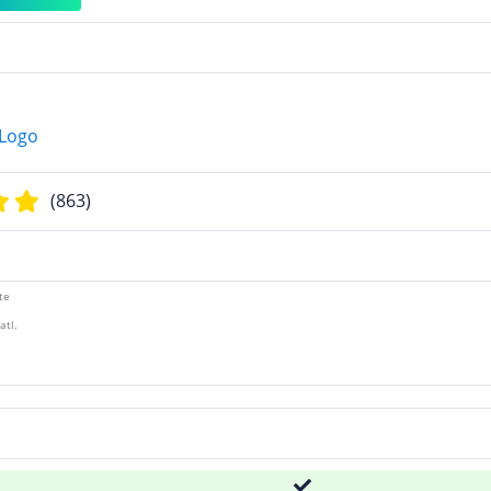
(863)
te
atl.