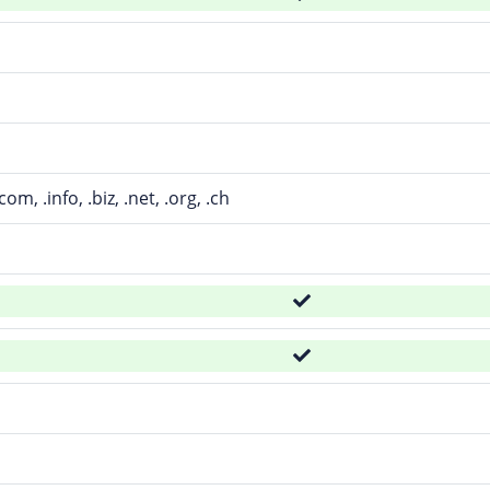
.com, .info, .biz, .net, .org, .ch
d