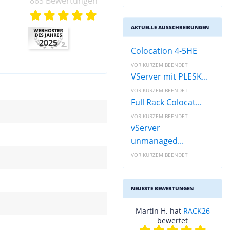
863 Bewertungen
AKTUELLE AUSSCHREIBUNGEN
2025
Colocation 4-5HE
VOR KURZEM BEENDET
VServer mit PLESK...
VOR KURZEM BEENDET
Full Rack Colocat...
VOR KURZEM BEENDET
vServer
unmanaged...
VOR KURZEM BEENDET
NEUESTE BEWERTUNGEN
Martin H. hat
RACK26
bewertet