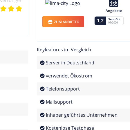
wertungen
355
Angebote
Sehr Gut
1,2
ZUM ANBIETER
01/2026
Keyfeatures im Vergleich
Server in Deutschland
verwendet Ökostrom
Telefonsupport
Mailsupport
Inhaber geführtes Unternehmen
Kostenlose Testphase