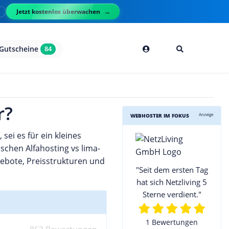
Jetzt kostenlos überwachen
l
Gutscheine
84
r?
Anzeige
WEBHOSTER IM FOKUS
ei es für ein kleines
schen Alfahosting vs lima-
ngebote, Preisstrukturen und
"Seit dem ersten Tag
hat sich Netzliving 5
Sterne verdient."
1 Bewertungen