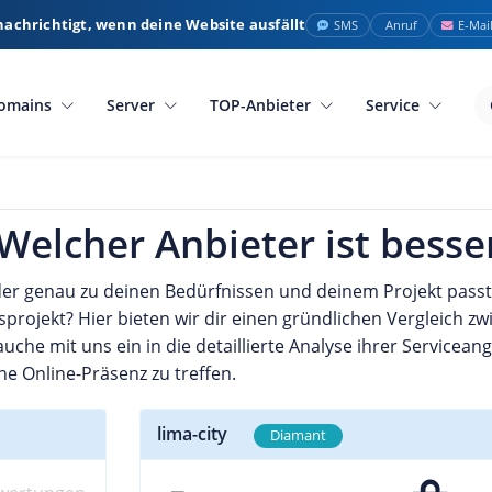
nachrichtigt, wenn deine Website ausfällt
SMS
Anruf
E-Mai
omains
Server
TOP-Anbieter
Service
- Welcher Anbieter ist besse
r genau zu deinen Bedürfnissen und deinem Projekt passt, s
ojekt? Hier bieten wir dir einen gründlichen Vergleich zwi
auche mit uns ein in die detaillierte Analyse ihrer Servicea
e Online-Präsenz zu treffen.
lima-city
Diamant