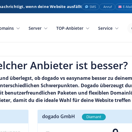
nachrichtigt, wenn deine Website ausfällt
SMS
Anruf
E-Mai
omains
Server
TOP-Anbieter
Service
lcher Anbieter ist besser?
nd überlegst, ob dogado vs easyname besser zu deinem 
 unterschiedlichen Schwerpunkten. Dogado überzeugt d
 benutzerfreundlichen Paketen und flexiblen Domainl
ieter, damit du die ideale Wahl für deine Website treffen
dogado GmbH
Diamant