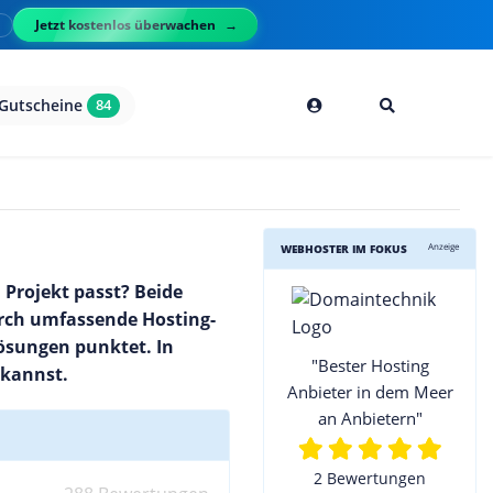
Jetzt kostenlos überwachen
l
Gutscheine
84
Anzeige
WEBHOSTER IM FOKUS
Projekt passt? Beide
urch umfassende Hosting-
ösungen punktet. In
"Bester Hosting
 kannst.
Anbieter in dem Meer
an Anbietern"
2 Bewertungen