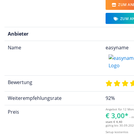
ZUM ANB
ZUM A
Anbieter
Name
easyname
Bewertung
Weiterempfehlungsrate
92%
Angebot für 12 Mon
Preis
€ 3,00*
- m
statt € 4,40
gültig bis 30.09.202
Setup kostenlos