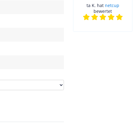
ta K. hat
netcup
bewertet