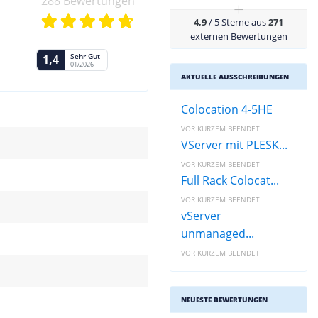
288 Bewertungen
+
4,9
/ 5 Sterne aus
271
externen Bewertungen
Sehr Gut
1,4
01/2026
AKTUELLE AUSSCHREIBUNGEN
Colocation 4-5HE
VOR KURZEM BEENDET
VServer mit PLESK...
VOR KURZEM BEENDET
Full Rack Colocat...
VOR KURZEM BEENDET
vServer
unmanaged...
VOR KURZEM BEENDET
NEUESTE BEWERTUNGEN