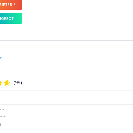
IETER *
NGEBOT
(99)
ate
onatl.
6