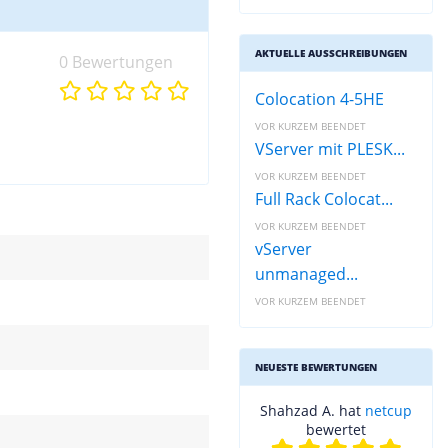
AKTUELLE AUSSCHREIBUNGEN
0 Bewertungen
Colocation 4-5HE
VOR KURZEM BEENDET
VServer mit PLESK...
VOR KURZEM BEENDET
Full Rack Colocat...
VOR KURZEM BEENDET
vServer
unmanaged...
VOR KURZEM BEENDET
NEUESTE BEWERTUNGEN
Shahzad A. hat
netcup
bewertet