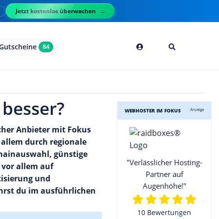
Jetzt kostenlos überwachen
l
Gutscheine
84
 besser?
Anzeige
WEBHOSTER IM FOKUS
scher Anbieter mit Fokus
 allem durch regionale
omainauswahl, günstige
"Verlässlicher Hosting-
vor allem auf
Partner auf
isierung und
Augenhöhe!"
hrst du im ausführlichen
10 Bewertungen