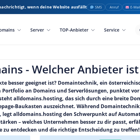
nachrichtigt, wenn deine Website ausfällt
SMS
Anruf
E-Mai
omains
Server
TOP-Anbieter
Service
ins - Welcher Anbieter ist
kte besser geeignet ist? Domaintechnik, ein österreichi
en Portfolio an Domains und Serverlösungen, punktet vor
steht alldomains.hosting, das sich durch eine breite D
mepage-Baukasten auszeichnet. Während Domaintechnik 
 legt alldomains.hosting den Schwerpunkt auf Automat
tärken – welches Unternehmen besser zu dir passt, erfä
e zu entdecken und die richtige Entscheidung zu treffen!