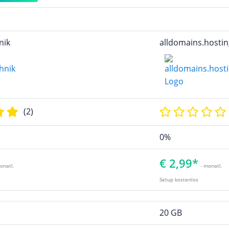
nik
alldomains.hostin
(2)
0%
€ 2,99*
onatl.
- monatl.
Setup kostenlos
20 GB