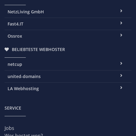
NetzLiving GmbH
Fast4.IT
Ossrox
BELIEBTESTE WEBHOSTER
netcup
united-domains
LA Webhosting
SERVICE
Jobs
Wer hostet wen?