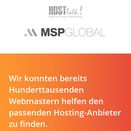
Wir konnten bereits
Hunderttausenden
Webmastern helfen den
passenden Hosting-Anbieter
zu finden.