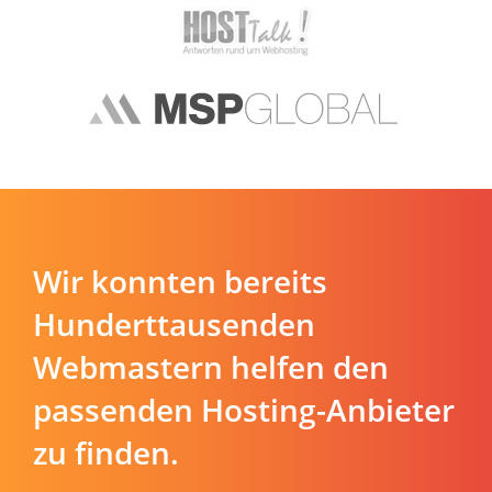
Wir konnten bereits
Hunderttausenden
Webmastern helfen den
passenden Hosting-Anbieter
zu finden.