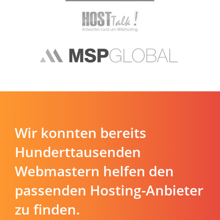
Wir konnten bereits
Hunderttausenden
Webmastern helfen den
passenden Hosting-Anbieter
zu finden.