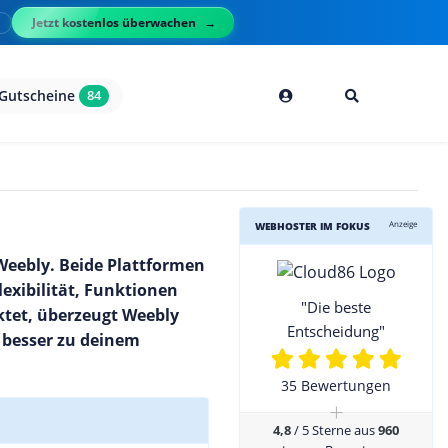
Jetzt kostenlos überwachen
l
Gutscheine
84
Anzeige
WEBHOSTER IM FOKUS
eebly. Beide Plattformen
exibilität, Funktionen
"Die beste
ktet, überzeugt Weebly
Entscheidung"
 besser zu deinem
35 Bewertungen
+
4,8
/ 5 Sterne aus
960