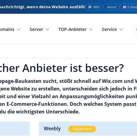
nachrichtigt, wenn deine Website ausfällt
SMS
Anruf
E-Mai
omains
Server
TOP-Anbieter
Service
her Anbieter ist besser?
page-Baukasten sucht, stößt schnell auf Wix.com und W
e Website zu erstellen, unterscheiden sich jedoch in Fl
it und einer Vielzahl an Anpassungsmöglichkeiten pun
en E-Commerce-Funktionen. Doch welches System passt
 du die wichtigsten Unterschiede.
Weebly
Registriert