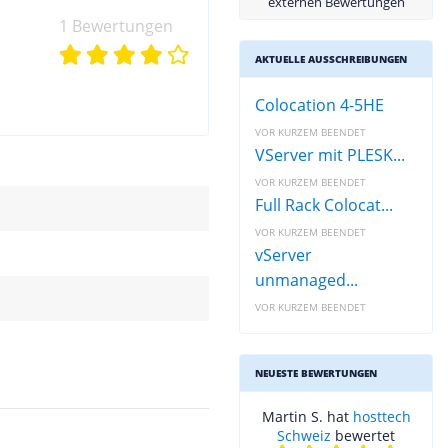
externen Bewertungen
1 Bewertungen
AKTUELLE AUSSCHREIBUNGEN
Colocation 4-5HE
VOR KURZEM BEENDET
VServer mit PLESK...
VOR KURZEM BEENDET
Full Rack Colocat...
VOR KURZEM BEENDET
vServer
unmanaged...
VOR KURZEM BEENDET
NEUESTE BEWERTUNGEN
Martin S. hat
hosttech
Schweiz
bewertet