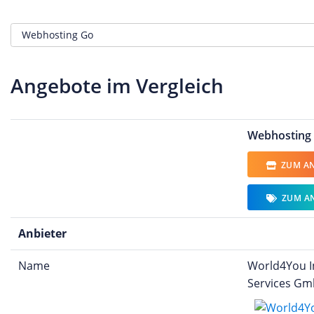
Angebote im Vergleich
Webhosting
ZUM AN
ZUM A
Anbieter
Name
World4You I
Services G