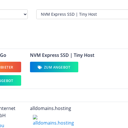
 Go
NVM Express SSD | Tiny Host
BIETER
ZUM ANGEBOT
NGEBOT
nternet
alldomains.hosting
mbH