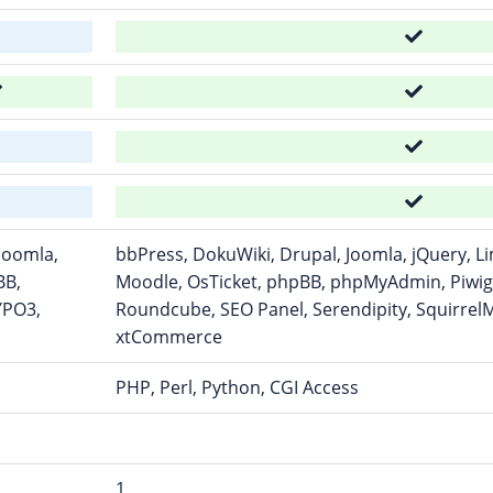
Joomla,
bbPress, DokuWiki, Drupal, Joomla, jQuery, L
BB,
Moodle, OsTicket, phpBB, phpMyAdmin, Piwig
YPO3,
Roundcube, SEO Panel, Serendipity, SquirrelM
xtCommerce
PHP, Perl, Python, CGI Access
1