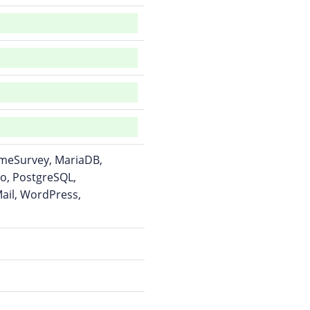
imeSurvey, MariaDB,
o, PostgreSQL,
ail, WordPress,