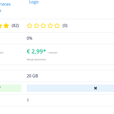
(82)
(0)
0%
€ 2,99*
atl.
- monatl.
Setup kostenlos
20 GB
1