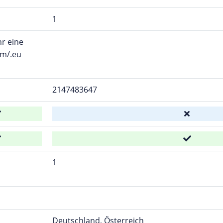
1
hr eine
om/.eu
2147483647
1
Deutschland, Österreich