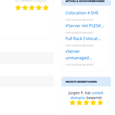
82 Bewertungen
AKTUELLE AUSSCHREIBUNGEN
Colocation 4-5HE
VOR KURZEM BEENDET
VServer mit PLESK...
VOR KURZEM BEENDET
Full Rack Colocat...
VOR KURZEM BEENDET
vServer
unmanaged...
VOR KURZEM BEENDET
NEUESTE BEWERTUNGEN
Jürgen P. hat
united-
domains
bewertet