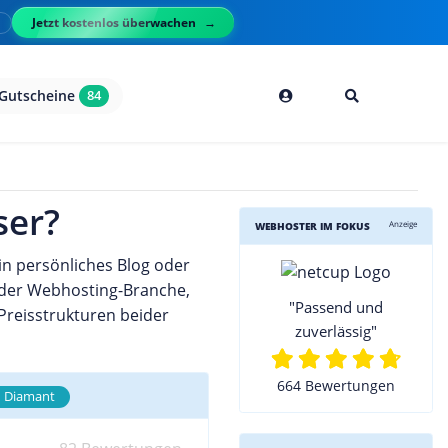
Jetzt kostenlos überwachen
l
Gutscheine
84
ser?
Anzeige
WEBHOSTER IM FOKUS
in persönliches Blog oder
n der Webhosting-Branche,
"Passend und
 Preisstrukturen beider
zuverlässig"
664 Bewertungen
Diamant