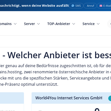
nachrichtigt, wenn deine Website ausfällt
SMS
Anruf
E-Mai
omains
Server
TOP-Anbieter
Service
- Welcher Anbieter ist bes
r genau auf deine Bedürfnisse zugeschnitten ist, ob für de
ains.hosting, zwei renommierte österreichische Anbieter i
ecke mit uns die spezifischen Stärken, Serviceangebote und
e-Präsenz optimal unterstützt.
World4You Internet Services GmbH