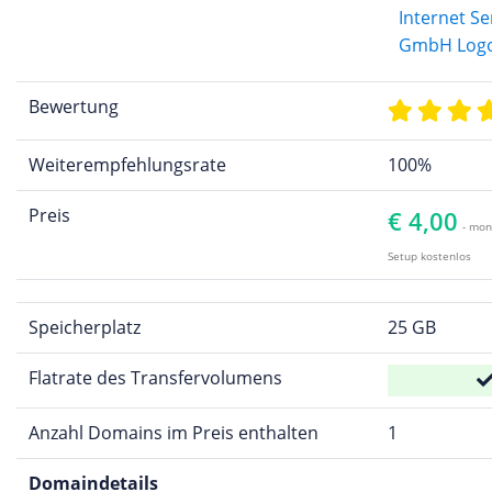
Bewertung
Weiterempfehlungsrate
100%
Preis
€ 4,00
- mon
Setup kostenlos
Speicherplatz
25 GB
Flatrate des Transfervolumens
Anzahl Domains im Preis enthalten
1
Domaindetails