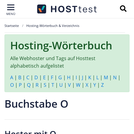
MENÜ
Startseite
Hosting-Wörterbuch & Verzeichnis
Hosting-Wörterbuch
Alle Webhoster und Tags auf Hosttest
alphabetisch aufgelistet
A
|
B
|
C
|
D
|
E
|
F
|
G
|
H
|
I
|
J
|
K
|
L
|
M
|
N
|
O
|
P
|
Q
|
R
|
S
|
T
|
U
|
V
|
W
|
X
|
Y
|
Z
Buchstabe O
Hoster mit O