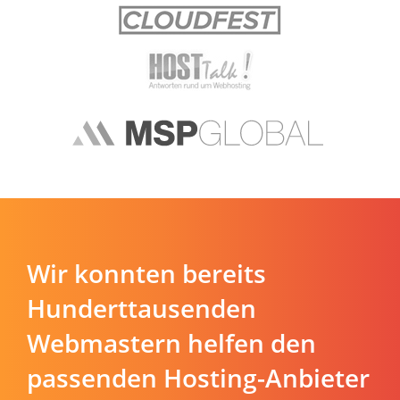
Wir konnten bereits
Hunderttausenden
Webmastern helfen den
passenden Hosting-Anbieter