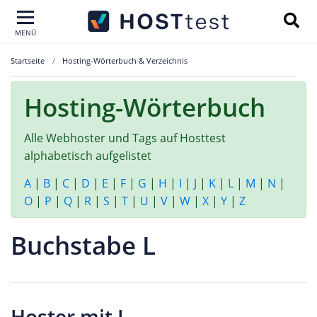
MENÜ
Startseite
Hosting-Wörterbuch & Verzeichnis
Hosting-Wörterbuch
Alle Webhoster und Tags auf Hosttest
alphabetisch aufgelistet
A
|
B
|
C
|
D
|
E
|
F
|
G
|
H
|
I
|
J
|
K
|
L
|
M
|
N
|
O
|
P
|
Q
|
R
|
S
|
T
|
U
|
V
|
W
|
X
|
Y
|
Z
Buchstabe L
Hoster mit L