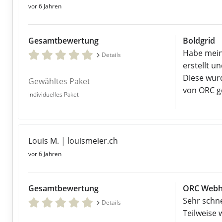
vor 6 Jahren
Gesamtbewertung
Boldgrid
Habe mein
Details
erstellt 
Diese wur
Gewähltes Paket
von ORC ge
Individuelles Paket
Louis M. | louismeier.ch
vor 6 Jahren
Gesamtbewertung
ORC Webh
Sehr schn
Details
Teilweise 