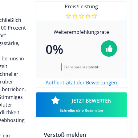
Preis/Leistung
s
hließlich
100 Prozent
Weiterempfehlungsrate
ört
sstärke,
0%
 bei uns in
zeit
Transparenzstatistik
chneller
arüber
Authentizität der Bewertungen
 betrieben.
.Stimmiges
JETZT BEWERTEN
luter
Schreibe eine Rezension
dlichkeit
 Webhosting
Verstoß melden
 ein