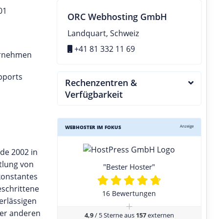
01
ORC Webhosting GmbH
Landquart, Schweiz
+41 81 332 11 69
ernehmen
pports
Rechenzentren &
Verfügbarkeit
Anzeige
WEBHOSTER IM FOKUS
de 2002 in
tlung von
"Bester Hoster"
konstantes
eschrittene
16 Bewertungen
erlässigen
+
der anderen
4,9
/ 5 Sterne aus
157
externen