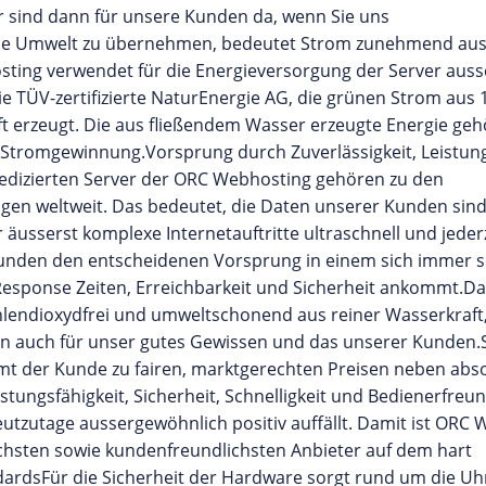
r sind dann für unsere Kunden da, wenn Sie uns
die Umwelt zu übernehmen, bedeutet Strom zunehmend au
ting verwendet für die Energieversorgung der Server aussc
e TÜV-zertifizierte NaturEnergie AG, die grünen Strom aus 
t erzeugt. Die aus fließendem Wasser erzeugte Energie geh
Stromgewinnung.Vorsprung durch Zuverlässigkeit, Leistung
edizierten Server der ORC Webhosting gehören zu den
agen weltweit. Das bedeutet, die Daten unserer Kunden sind
äusserst komplexe Internetauftritte ultraschnell und jeder
 Kunden den entscheidenen Vorsprung in einem sich immer s
Response Zeiten, Erreichbarkeit und Sicherheit ankommt.D
lendioxydfrei und umweltschonend aus reiner Wasserkraft,
rn auch für unser gutes Gewissen und das unserer Kunden
t der Kunde zu fairen, marktgerechten Preisen neben abso
istungsfähigkeit, Sicherheit, Schnelligkeit und Bedienerfreun
utzutage aussergewöhnlich positiv auffällt. Damit ist ORC
schsten sowie kundenfreundlichsten Anbieter auf dem hart
rdsFür die Sicherheit der Hardware sorgt rund um die Uhr