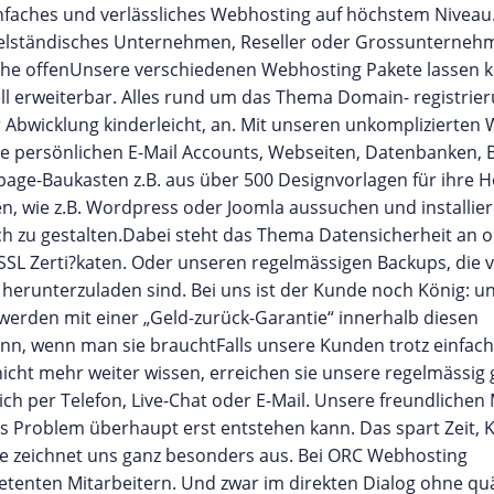
infaches und verlässliches Webhosting auf höchstem Niveau
ttelständisches Unternehmen, Reseller oder Grossunterne
he offenUnsere verschiedenen Webhosting Pakete lassen k
ll erweiterbar. Alles rund um das Thema Domain- registrier
er Abwicklung kinderleicht, an. Mit unseren unkomplizierte
e persönlichen E-Mail Accounts, Webseiten, Datenbanken, 
age-Baukasten z.B. aus über 500 Designvorlagen für ihre
 wie z.B. Wordpress oder Joomla aussuchen und installie
ich zu gestalten.Dabei steht das Thema Datensicherheit an 
 SSL Zerti?katen. Oder unseren regelmässigen Backups, die
 herunterzuladen sind. Bei uns ist der Kunde noch König: u
werden mit einer „Geld-zurück-Garantie“ innerhalb diesen
ann, wenn man sie brauchtFalls unsere Kunden trotz einfac
icht mehr weiter wissen, erreichen sie unsere regelmässig
ch per Telefon, Live-Chat oder E-Mail. Unsere freundlichen 
s Problem überhaupt erst entstehen kann. Das spart Zeit, 
ice zeichnet uns ganz besonders aus. Bei ORC Webhosting
enten Mitarbeitern. Und zwar im direkten Dialog ohne qu