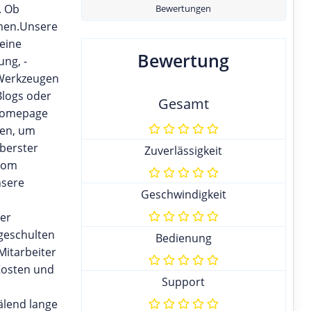
. Ob
Bewertungen
hmen.Unsere
eine
Bewertung
ung, -
n Werkzeugen
Blogs oder
Gesamt
 Homepage
ren, um
oberster
Zuverlässigkeit
 vom
nsere
Geschwindigkeit
her
 geschulten
Bedienung
Mitarbeiter
Kosten und
Support
älend lange