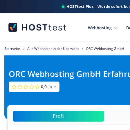
HOSTtest Plus – Werde sofort be
Webhosting
D
Startseite
Alle Webhoster in der Übersicht
ORC Webhosting GmbH
ORC Webhosting GmbH Erfahru
0,0
(0)
Profil