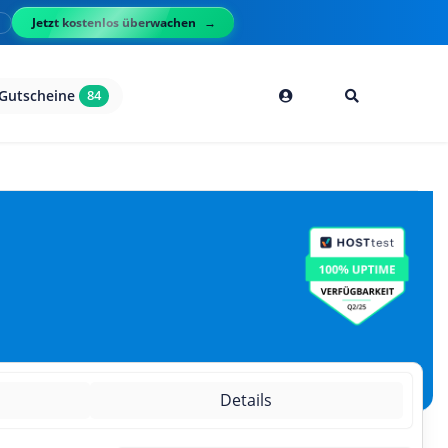
Jetzt kostenlos überwachen
l
Gutscheine
84
g
Details