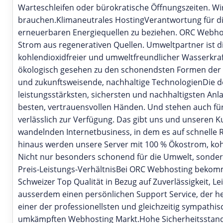
Warteschleifen oder bürokratische Öffnungszeiten. Wi
brauchen.Klimaneutrales HostingVerantwortung für 
erneuerbaren Energiequellen zu beziehen. ORC Webhos
Strom aus regenerativen Quellen. Umweltpartner ist di
kohlendioxidfreier und umweltfreundlicher Wasserkraf
ökologisch gesehen zu den schonendsten Formen der 
und zukunftsweisende, nachhaltige TechnologienDie d
leistungsstärksten, sichersten und nachhaltigsten Anl
besten, vertrauensvollen Händen. Und stehen auch für 
verlässlich zur Verfügung. Das gibt uns und unseren
wandelnden Internetbusiness, in dem es auf schnelle 
hinaus werden unsere Server mit 100 % Ökostrom, koh
Nicht nur besonders schonend für die Umwelt, sonde
Preis-Leistungs-VerhältnisBei ORC Webhosting bekomm
Schweizer Top Qualität in Bezug auf Zuverlässigkeit, Le
ausserdem einen persönlichen Support Service, der he
einer der professionellsten und gleichzeitig sympathi
umkämpften Webhosting Markt.Hohe Sicherheitsstanda