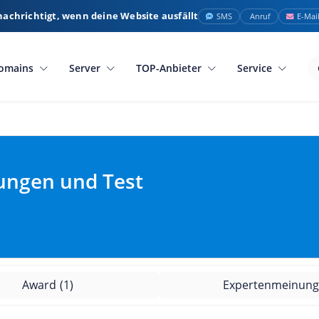
nachrichtigt, wenn deine Website ausfällt
SMS
Anruf
E-Mai
omains
Server
TOP-Anbieter
Service
ngen und Test
Award
(1)
Expertenmeinun