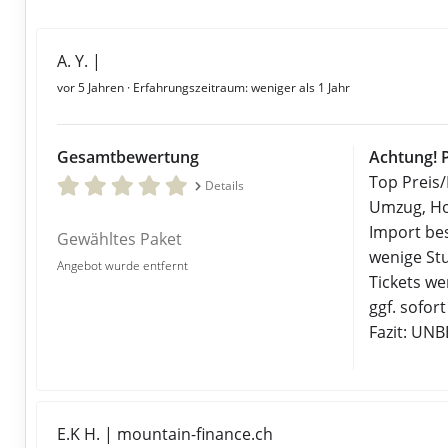
A. Y. |
vor 5 Jahren
· Erfahrungszeitraum: weniger als 1 Jahr
Gesamtbewertung
Achtung! P
Top Preis
Details
Umzug, Ho
Import bes
Gewähltes Paket
wenige St
Angebot wurde entfernt
Tickets we
ggf. sofor
Fazit: UN
E.K H. | mountain-finance.ch