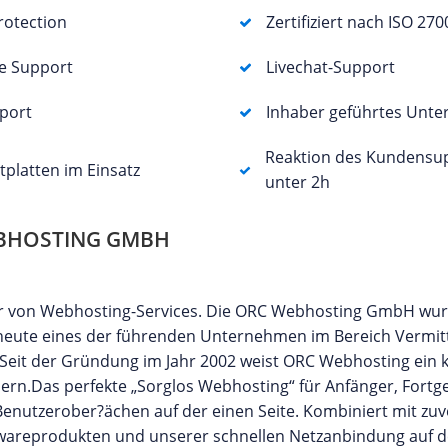
otection
Zertifiziert nach ISO 270
e Support
Livechat-Support
port
Inhaber geführtes Unt
Reaktion des Kundensu
tplatten im Einsatz
unter 2h
BHOSTING GMBH
er von Webhosting-Services. Die ORC Webhosting GmbH wur
t heute eines der führenden Unternehmen im Bereich Vermit
eit der Gründung im Jahr 2002 weist ORC Webhosting ein 
rn.Das perfekte „Sorglos Webhosting“ für Anfänger, Fortg
enutzerober?ächen auf der einen Seite. Kombiniert mit zuv
twareprodukten und unserer schnellen Netzanbindung auf 