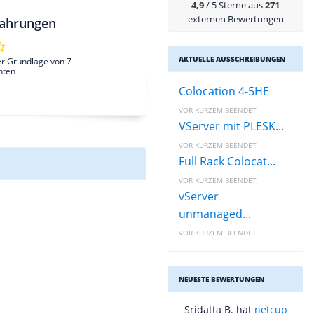
4,9
/ 5 Sterne aus
271
externen Bewertungen
ahrungen
AKTUELLE AUSSCHREIBUNGEN
er Grundlage von 7
hten
Colocation 4-5HE
VOR KURZEM BEENDET
VServer mit PLESK...
VOR KURZEM BEENDET
Full Rack Colocat...
VOR KURZEM BEENDET
vServer
unmanaged...
VOR KURZEM BEENDET
NEUESTE BEWERTUNGEN
Sridatta B. hat
netcup