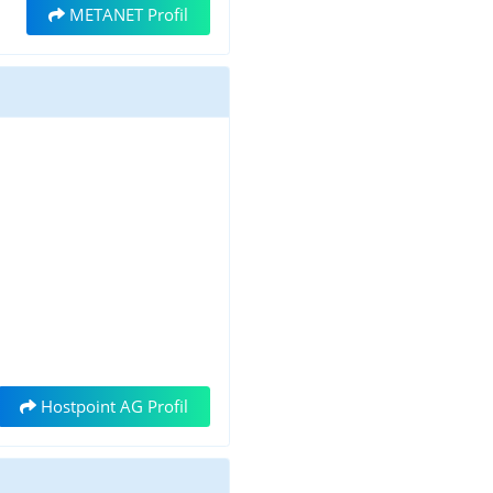
METANET Profil
Hostpoint AG Profil