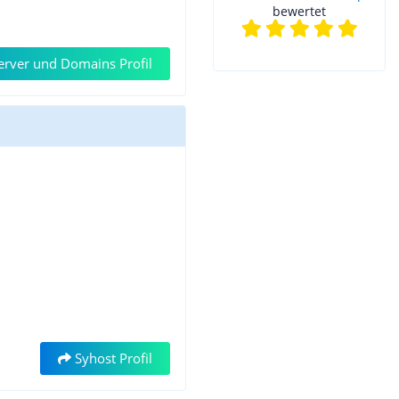
bewertet
rver und Domains Profil
Syhost Profil