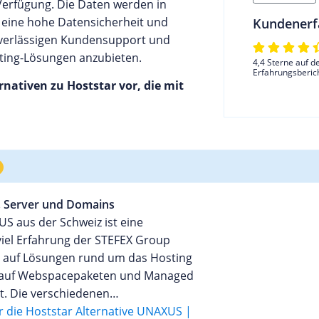
 Verfügung. Die Daten werden in
 eine hohe Datensicherheit und
Kundenerf
zuverlässigen Kundensupport und
ting-Lösungen anzubieten.
4,4 Sterne auf d
Erfahrungsberic
rnativen zu Hoststar vor, die mit
 Server und Domains
S aus der Schweiz ist eine
iel Erfahrung der STEFEX Group
 auf Lösungen rund um das Hosting
n auf Webspacepaketen und Managed
rt. Die verschiedenen
nterscheiden sich lediglich in den
 die Hoststar Alternative UNAXUS |