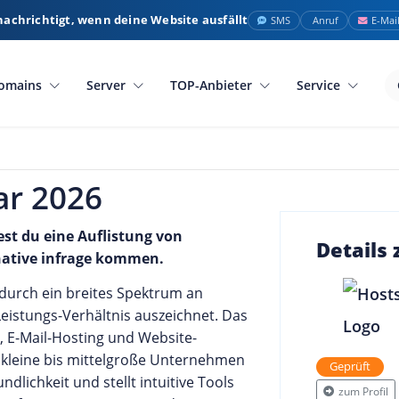
nachrichtigt, wenn deine Website ausfällt
SMS
Anruf
E-Mai
omains
Server
TOP-Anbieter
Service
ar 2026
est du eine Auflistung von
Details
rnative infrage kommen.
 durch ein breites Spektrum an
eistungs-Verhältnis auszeichnet. Das
 E-Mail-Hosting und Website-
r kleine bis mittelgroße Unternehmen
Geprüft
dlichkeit und stellt intuitive Tools
zum Profil