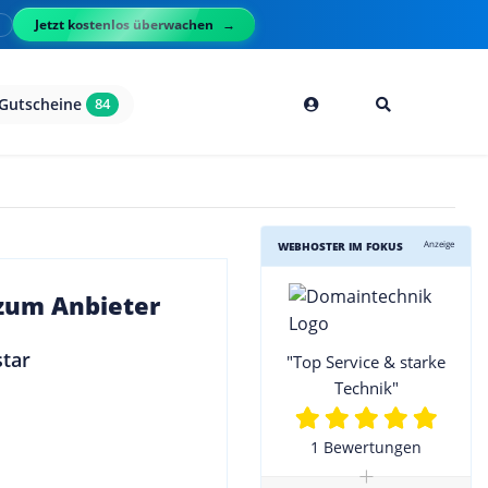
Jetzt kostenlos überwachen
l
Gutscheine
84
Anzeige
WEBHOSTER IM FOKUS
 zum Anbieter
"Top Service & starke
Technik"
1 Bewertungen
+