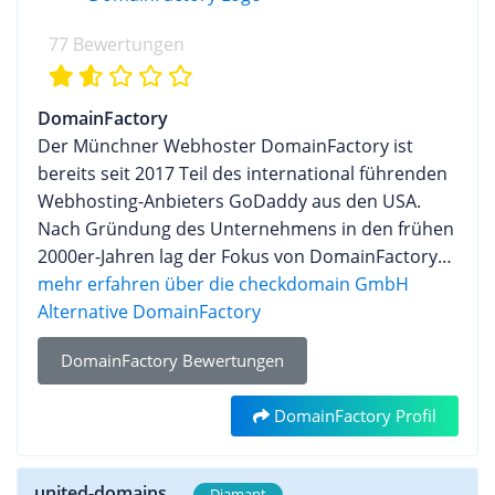
77 Bewertungen
DomainFactory
Der Münchner Webhoster DomainFactory ist
bereits seit 2017 Teil des international führenden
Webhosting-Anbieters GoDaddy aus den USA.
Nach Gründung des Unternehmens in den frühen
2000er-Jahren lag der Fokus von DomainFactory
eine Zeit lang vor allem auf dem Domaingeschäft.
mehr erfahren über die checkdomain GmbH
Mit mehr als 1,3 Millionen verwalteten
Alternative DomainFactory
Domainnamen gehört der Anbieter noch heute in
DomainFactory Bewertungen
diesem Bereich zu den größten Unternehmen im
deutschsprachigen Raum. Über die Jahre wurde
DomainFactory Profil
das Angebot an Webhosting Dienstleistungen
stetig ausgebaut und erweitert. Mittlerweile bietet
das Unternehmen eine breite Palette an Services
united-domains
Diamant