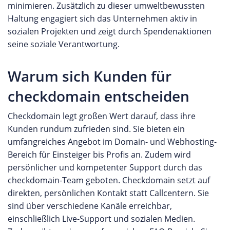
Firmenkunden an. Von der Organisation des
minimieren. Zusätzlich zu dieser umweltbewussten
digitalen Büros mit Microsoft Office 365 und
Haltung engagiert sich das Unternehmen aktiv in
Sharepoint bis hin zu hoch verfügbaren Cloud
sozialen Projekten und zeigt durch Spendenaktionen
Lösungen auf Basis von Amazon AWS oder
seine soziale Verantwortung.
Microsoft Azure. Sollte die Lösung „von der
Stange“ nicht ausreichend sein, stellt dogado auch
Warum sich Kunden für
gerne eine private Cloud Lösung bereit, die
individuell auf die benötigte Infrastruktur des
checkdomain entscheiden
Kunden zurechtgeschnitten werden kann. Sie
Checkdomain legt großen Wert darauf, dass ihre
können auf unserer Webseite eine eigene
Kunden rundum zufrieden sind. Sie bieten ein
Bewertung für dogado GmbH abgeben oder die
umfangreiches Angebot im Domain- und Webhosting-
Erfahrungen anderer Kunden des Anbieters
Bereich für Einsteiger bis Profis an. Zudem wird
durchlesen.
persönlicher und kompetenter Support durch das
checkdomain-Team geboten. Checkdomain setzt auf
direkten, persönlichen Kontakt statt Callcentern. Sie
sind über verschiedene Kanäle erreichbar,
einschließlich Live-Support und sozialen Medien.