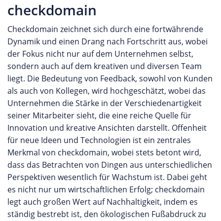
checkdomain
professionellen Onlineshop im Netz zu betreiben.
Server Lösungen Bei den Server Produkten
Checkdomain zeichnet sich durch eine fortwährende
können Kunden aus virtuellen Servern und
Dynamik und einen Drang nach Fortschritt aus, wobei
dedizierten Servern wählen. Die günstigen VServer
der Fokus nicht nur auf dem Unternehmen selbst,
Lösungen sind dabei bereits für nur wenige Euro
sondern auch auf dem kreativen und diversen Team
im Monat erhältlich und bieten trotzdem volle
liegt. Die Bedeutung von Feedback, sowohl von Kunden
Konfigurationsfreiheit und ein je nach Tarifklasse
als auch von Kollegen, wird hochgeschätzt, wobei das
zugesichertes Performancekontingent. Mit den
Unternehmen die Stärke in der Verschiedenartigkeit
dedizierten Servern stehen hingegen besonders
seiner Mitarbeiter sieht, die eine reiche Quelle für
leistungsstarke Systeme der neusten Hardware
Innovation und kreative Ansichten darstellt. Offenheit
Generation mit uneingeschränkten Hardware
für neue Ideen und Technologien ist ein zentrales
Kapazitäten für die eigenen Webprojekte zur
Merkmal von checkdomain, wobei stets betont wird,
Verfügung. Auf diese Weise können beste
dass das Betrachten von Dingen aus unterschiedlichen
Performance und Qualität für höchste Ansprüche
Perspektiven wesentlich für Wachstum ist. Dabei geht
garantiert werden. Digitale Business Lösungen Die
es nicht nur um wirtschaftlichen Erfolg; checkdomain
dogado GmbH bietet darüber hinaus eine ganze
legt auch großen Wert auf Nachhaltigkeit, indem es
Reihe an Digitalen Business Lösungen speziell für
ständig bestrebt ist, den ökologischen Fußabdruck zu