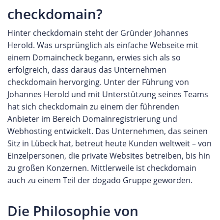
Zur Verwaltung der Webseite. Filesystemserver Zur
checkdomain?
Lösungen Die Webspace Produkte von dogado
Ausfallsicherheit und Spiegelung der Daten.
gliedern sich in verschiedene Bereiche und bieten
Datenbankserver Zur Entlastung der Web- und
Hinter checkdomain steht der Gründer Johannes
die passende Lösung für jeden Webauftritt vom
Filesystemserver. Storage Zur Speicherung von Daten und
Herold. Was ursprünglich als einfache Webseite mit
Einsteiger bis zum Profi. Mit dem
Verwaltung von Backups. Sie können auf unserer Webseite
einem Domaincheck begann, erwies sich als so
Homepagebaukasten System oder der Webcard
eine eigene Bewertung für ALL-INKL.COM abgeben oder
erfolgreich, dass daraus das Unternehmen
lässt sich mit nur wenigen Klicks eine eigene
die Erfahrungen anderer Kunden des Anbieters
checkdomain hervorging. Unter der Führung von
Webpräsenz im Internet online bringen. Keine
durchlesen.
Johannes Herold und mit Unterstützung seines Teams
technischen Vorkenntnisse erforderlich und somit
hat sich checkdomain zu einem der führenden
optimal für Anfänger geeignet. Fortgeschrittenen
Anbieter im Bereich Domainregistrierung und
Nutzern stehen mehrere Webspace Pakete mit
Webhosting entwickelt. Das Unternehmen, das seinen
unterschiedlichen Leistungsparametern zur
Sitz in Lübeck hat, betreut heute Kunden weltweit – von
Verfügung. Hier lassen sich ganz individuell die
Einzelpersonen, die private Websites betreiben, bis hin
gewünschten Webauftritte realisieren. Kunden,
zu großen Konzernen. Mittlerweile ist checkdomain
die ein bestimmtes CMS wie Wordpress nutzen
auch zu einem Teil der dogado Gruppe geworden.
möchten, können sogar speziell auf diese Systeme
zugeschnittene Tarife nutzen. Profis können E-
Die Philosophie von
Commerce Hosting Pakete wie Shopware Hosting
oder Magento Hosting nutzen, um einen