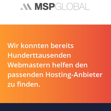
Wir konnten bereits
Hunderttausenden
Webmastern helfen den
passenden Hosting-Anbieter
zu finden.