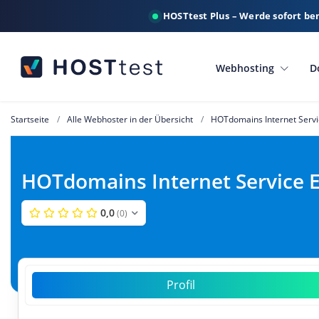
HOSTtest Plus – Werde sofort be
Webhosting
D
Startseite
Alle Webhoster in der Übersicht
HOTdomains Internet Servi
HOTdomains Internet Service 
0,0
(0)
Profil