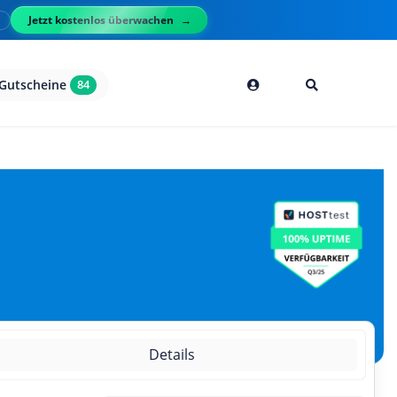
Jetzt kostenlos überwachen
l
Gutscheine
84
Details