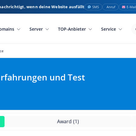
nachrichtigt, wenn deine Website ausfällt
SMS
Anruf
E-Mai
omains
Server
TOP-Anbieter
Service
ce
Erfahrungen und Test
Award
(1)