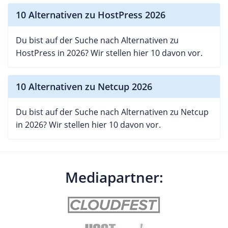
Latenzen. Hochverfügbarkeit: Modernste
10 Alternativen zu HostPress 2026
Rechenzentren mit redundanter Infrastruktur
sorgen für höchste Zuverlässigkeit. Individuelle
Du bist auf der Suche nach Alternativen zu
Konfigurationen: Besonders bei Root-Servern
HostPress in 2026? Wir stellen hier 10 davon vor.
können Kunden aus einer Vielzahl von
Betriebssystemen wählen und individuelle
Software-Stacks installieren. Für Unternehmen,
10 Alternativen zu Netcup 2026
die keine eigenen IT-Kapazitäten bereitstellen
möchten, bietet hosttech Managed-Server-
Du bist auf der Suche nach Alternativen zu Netcup
Lösungen, bei denen der Anbieter die gesamte
in 2026? Wir stellen hier 10 davon vor.
technische Administration übernimmt. Zusätzliche
Services Neben den klassischen Hosting-
Angeboten bietet hosttech.at eine Reihe von
ergänzenden Services, die den Aufbau und Betrieb
Mediapartner:
einer Online-Präsenz erleichtern:
Domainregistrierung: Eine Vielzahl an Top-Level-
Domains (TLDs) steht zur Auswahl, ergänzt durch
nützliche Tools wie Domaincheck und