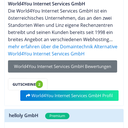
World4You Internet Services GmbH
Die World4You Internet Services GmbH ist ein
österreichisches Unternehmen, das an den zwei
Standorten Wien und Linz eigene Rechenzentren
betreibt und seinen Kunden bereits seit 1998 ein
breites Angebot an verschiedenen Webhosting
Dienstleistungen bereitstellt. Neben umfangreichen
mehr erfahren über die Domaintechnik Alternative
Domain- und E-Mail-Lösungen werden klassische
World4You Internet Services GmbH
Webspace Pakete und leistungsstarke vServer
World4You Internet Services GmbH Bewertungen
angeboten. Abgerundet wird das Angebot durch
jede Menge nützlicher Zusatzfeatures wie Cloud-
Speicher, Homepagebaukasten oder Online
GUTSCHEINE
2
Marketing-Tools. World4You ist bekannt für seine
World4You Internet Services GmbH Profil
benutzerfreundlichen Services und seine
Fokussierung auf Kunden in Österreich und im
deutschsprachigen Raum, bietet seine Dienste aber
helloly GmbH
Premium
auch international an. Das Unternehmen hat sich
einen Ruf für zuverlässiges Hosting und guten