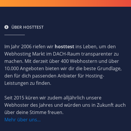
vereint technische Leistungsfähigkeit, ein breites
Angebotsspektrum und einen starken Fokus auf
die Bedürfnisse des österreichischen Marktes. Ob
für kleine Projekte, wachsende Unternehmen oder
ÜBER HOSTTEST
IT-Profis – der Anbieter bietet passende Lösungen
für jeden Bedarf. Mit einer soliden Infrastruktur,
Im Jahr 2006 riefen wir
hosttest
ins Leben, um den
einem kundenorientierten Service und einem
Webhosting Markt im DACH-Raum transparenter zu
guten Preis-Leistungs-Verhältnis hat sich
machen. Mit derzeit über 400 Webhostern und über
hosttech.at zu einer festen Größe im
10.000 Angeboten bieten wir dir die beste Grundlage,
österreichischen Hosting-Markt entwickelt. Du
den für dich passenden Anbieter für Hosting-
kannst auf unserer Webseite eine eigene
Leistungen zu finden.
Bewertung für hosttech Österreich abgeben oder
die Erfahrungen anderer Kunden mit dem
Seit 2015 küren wir zudem alljährlich unsere
Anbieter durchlesen.
Webhoster des Jahres und würden uns in Zukunft auch
über deine Stimme freuen.
Mehr über uns...