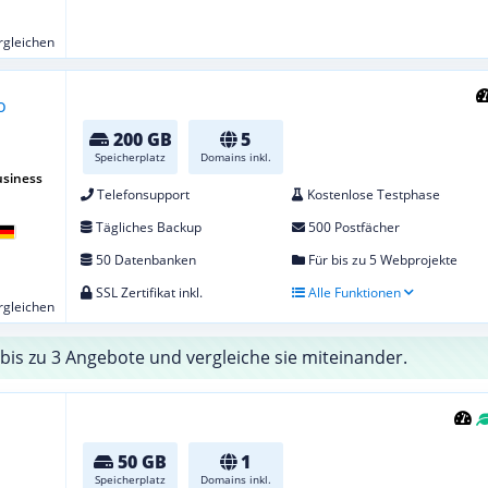
ergleichen
200 GB
5
Speicherplatz
Domains inkl.
usiness
Telefonsupport
Kostenlose Testphase
Tägliches Backup
500 Postfächer
50 Datenbanken
Für bis zu 5 Webprojekte
SSL Zertifikat inkl.
Alle Funktionen
ergleichen
bis zu 3 Angebote und vergleiche sie miteinander.
50 GB
1
Speicherplatz
Domains inkl.