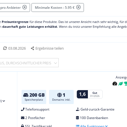
 pro Anbieter
Minimale Kosten : 5.95 €
ne
Preisuntergrenze
für diese Produkte. Das ist unserer Ansicht nach sehr wichtig, für 
ch
dauerhaft gute Leistungen erhältst
. Wenn du trotz unserer Empfehlung alle Angebo
03.08.2026
Ergebnisse teilen
US, DURCHSCHNITTLICHER PREIS
Anzeig
Gut
1,6
200 GB
1
01/2026
Speicherplatz
Domains inkl.
1)
Telefonsupport
Geld-zurück-Garantie
2 Postfächer
100 Datenbanken
SSL Zertifikat inkl.
Alle Funktionen