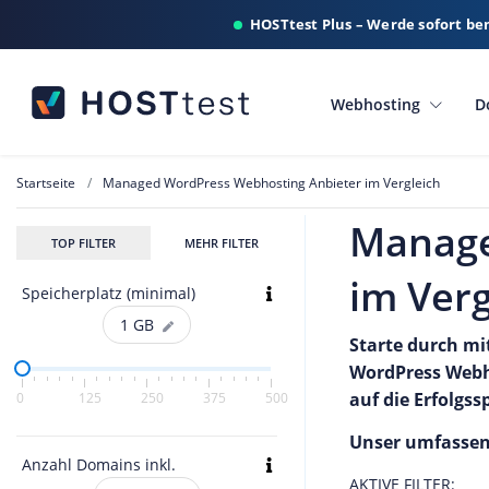
HOSTtest Plus – Werde sofort be
Webhosting
D
Startseite
Managed WordPress Webhosting Anbieter im Vergleich
Manage
TOP FILTER
MEHR FILTER
im Verg
Speicherplatz (minimal)
1
GB
Starte durch mi
WordPress Webho
auf die Erfolgss
0
125
250
375
500
Unser umfassend
Anzahl Domains inkl.
AKTIVE FILTER: