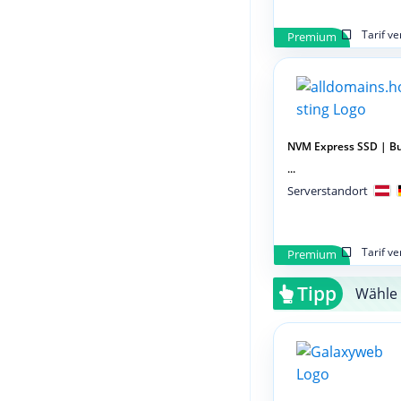
Tarif v
Premium
NVM Express SSD | B
...
Serverstandort
Tarif v
Premium
Tipp
Wähle 