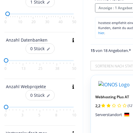
1
Stück
Anzeige : 1 Angebot
0
10
20
30
40
50
hosttest empfiehlt ei
Kunden, damit du au
hier
.
Anzahl Datenbanken
0
Stück
15
von 18 Angeboten.*
SORTIEREN NACH STAT
0
13
25
38
50
Anzahl Webprojekte
0
Stück
Webhosting Plus AT
2,2
(12
Serverstandort
0
3
5
8
10