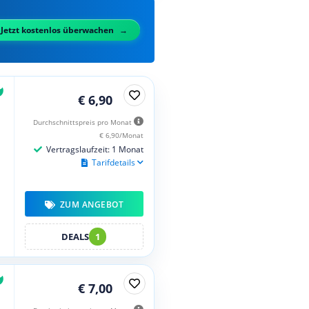
Jetzt kostenlos überwachen
€ 6,90
Durchschnittspreis pro Monat
€ 6,90/Monat
Vertragslaufzeit: 1 Monat
Tarifdetails
ZUM ANGEBOT
DEALS
1
€ 7,00