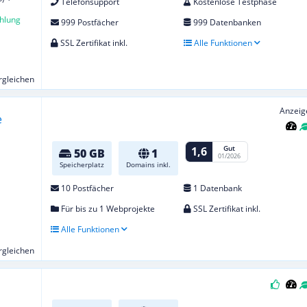
Telefonsupport
Kostenlose Testphase
hlung
999 Postfächer
999 Datenbanken
SSL Zertifikat inkl.
Alle Funktionen
ergleichen
Anzeig
Gut
1,6
50 GB
1
01/2026
Speicherplatz
Domains inkl.
10 Postfächer
1 Datenbank
Für bis zu 1 Webprojekte
SSL Zertifikat inkl.
Alle Funktionen
ergleichen