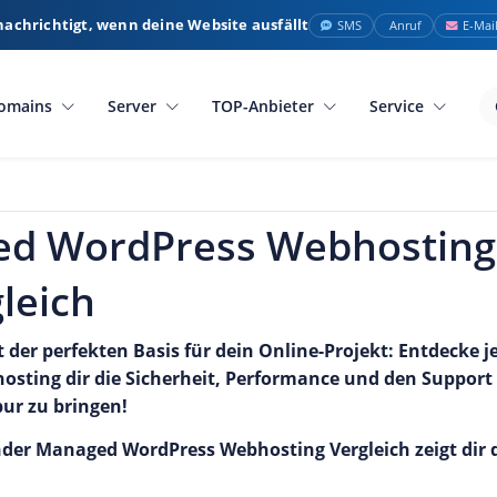
nachrichtigt, wenn deine Website ausfällt
SMS
Anruf
E-Mai
omains
Server
TOP-Anbieter
Service
d WordPress Webhosting
leich
t der perfekten Basis für dein Online-Projekt: Entdecke 
sting dir die Sicherheit, Performance und den Support 
pur zu bringen!
er Managed WordPress Webhosting Vergleich zeigt dir d