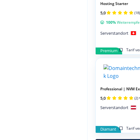
Hosting Starter
5,0
(18)
100%
Weiterempfe
Serverstandort
Tarif v
Premium
Professional | NVM Exp
5,0
(2)
Serverstandort
Tarif v
Diamant