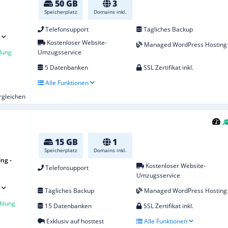
50 GB
3
Speicherplatz
Domains inkl.
Telefonsupport
Tägliches Backup
Kostenloser Website-
Managed WordPress Hosting
lung
Umzugsservice
5 Datenbanken
SSL Zertifikat inkl.
Alle Funktionen
ergleichen
15 GB
1
Speicherplatz
Domains inkl.
ng -
Kostenloser Website-
Telefonsupport
Umzugsservice
Tägliches Backup
Managed WordPress Hosting
hlung
15 Datenbanken
SSL Zertifikat inkl.
Exklusiv auf hosttest
Alle Funktionen