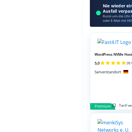
Nie wieder ei
Ausfall verpa
Rund-um-die-Uhr-Ü
oder E‑Mail mit HO
WordPress NVMe Host
5,0
(9)
Serverstandort
Tarif v
Premium