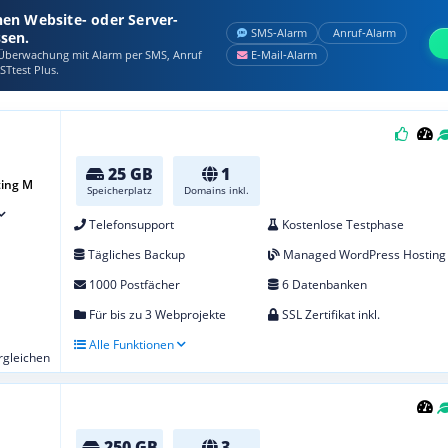
nen Website- oder Server-
SMS‑Alarm
Anruf‑Alarm
ssen.
berwachung mit Alarm per SMS, Anruf
E‑Mail‑Alarm
STtest Plus.
25 GB
1
ing M
Speicherplatz
Domains inkl.
Telefonsupport
Kostenlose Testphase
Tägliches Backup
Managed WordPress Hosting
1000 Postfächer
6 Datenbanken
Für bis zu 3 Webprojekte
SSL Zertifikat inkl.
Alle Funktionen
ergleichen
250 GB
3