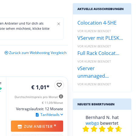
AKTUELLE AUSSCHREIBUNGEN
Colocation 4-5HE
×
den Anbieter und für dich als
te sehen möchtest, klicke bitte
VOR KURZEM BEENDET
VServer mit PLESK...
VOR KURZEM BEENDET
Full Rack Colocat...
Zurück zum Webhosting Vergleich
VOR KURZEM BEENDET
vServer
unmanaged...
e
VOR KURZEM BEENDET
€ 1,01*
Durchschnittspreis pro Monat
€ 11,09/Monat
NEUESTE BEWERTUNGEN
Vertragslaufzeit: 12 Monate
Tarifdetails
Bernhard N. hat
webgo
bewertet
*
ZUM ANBIETER