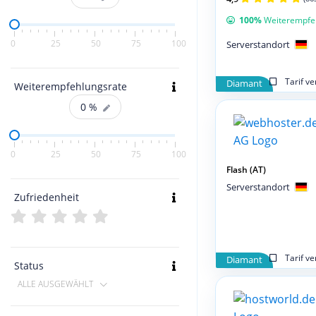
100%
Weiterempfe
0
25
50
75
100
Serverstandort
Tarif v
Diamant
Weiterempfehlungsrate
0
%
0
25
50
75
100
Flash (AT)
Serverstandort
Zufriedenheit
Tarif v
Diamant
Status
ALLE AUSGEWÄHLT