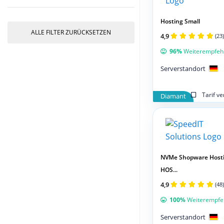
Hosting Small
ALLE FILTER ZURÜCKSETZEN
4,9
(23)
96%
Weiterempfeh
Serverstandort
Tarif v
Diamant
NVMe Shopware Hosti
HOS...
4,9
(48)
100%
Weiterempfe
Serverstandort