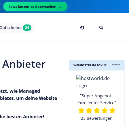
Jetzt kostenlos überwachen
l
Gutscheine
84
 Anbieter
Anzeige
WEBHOSTER IM FOKUS
jetzt, wie Managed
"Super Angebot -
bietet, um deine Website
Exzellenter Service"
ie besten Anbieter!
23 Bewertungen